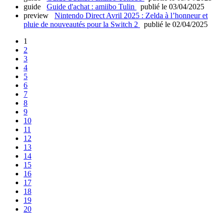
guide
Guide d'achat : amiibo Tulin
publié le 03/04/2025
preview
Nintendo Direct Avril 2025 : Zelda à l’honneur et
pluie de nouveautés pour la Switch 2
publié le 02/04/2025
1
2
3
4
5
6
7
8
9
10
11
12
13
14
15
16
17
18
19
20