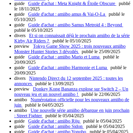
guide
Guide d'achat : Meta Knight & Étoile Obscure
publié
le 18/11/2025
guide
Guide d'achat : amiibo amus & Vai-O-La
publié le
05/10/2025
guide
Guide d'achat : amiibo Samus Metroid 4 : Beyond
publié le 05/10/2025
divers
Et si on connaissait déjà le prochain amiibo de la série
Kirby Air Riders ?
publié le 05/10/2025
preview
Tokyo Game Show 2025 : trois nouveaux amiibo
Monster Hunter Stories 3 dévoilés
publié le 25/09/2025
guide
Guide d'achat : amiibo Mario et Luma
publié le
20/09/2025
guide
Guide d'achat : amiibo Harmonie et Luma
publié le
20/09/2025
divers
Nintendo Direct du 12 septembre 2025 : toutes les
annonces
publié le 13/09/2025
preview
Donkey Kong Bananza explose sur Switch 2 – Un
nouveau jeu et un nouvel amiibo !
publié le 22/06/2025
amiibo
Numérotation officielle pour les nouveaux amiibo de
juin
publié le 04/05/2025
amiibo
Une nouvelle série amiibo débarque en juin prochain
: Street Fighter
publié le 05/04/2025
guide
Guide d'achat : amiibo Riju
publié le 05/04/2025
guide
Guide d'achat : amiibo Sidon
publié le 05/04/2025
guide
Guide d'achat : amiibo Yonobo
publié le 05/04/2025