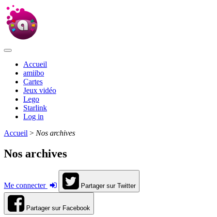
Accueil
amiibo
Cartes
Jeux vidéo
Lego
Starlink
Log in
Accueil
>
Nos archives
Nos archives
Me connecter
Partager sur Twitter
Partager sur Facebook