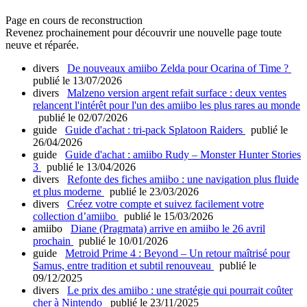
Page en cours de reconstruction
Revenez prochainement pour découvrir une nouvelle page toute
neuve et réparée.
divers
De nouveaux amiibo Zelda pour Ocarina of Time ?
publié le 13/07/2026
divers
Malzeno version argent refait surface : deux ventes
relancent l'intérêt pour l'un des amiibo les plus rares au monde
publié le 02/07/2026
guide
Guide d'achat : tri-pack Splatoon Raiders
publié le
26/04/2026
guide
Guide d'achat : amiibo Rudy – Monster Hunter Stories
3
publié le 13/04/2026
divers
Refonte des fiches amiibo : une navigation plus fluide
et plus moderne
publié le 23/03/2026
divers
Créez votre compte et suivez facilement votre
collection d’amiibo
publié le 15/03/2026
amiibo
Diane (Pragmata) arrive en amiibo le 26 avril
prochain
publié le 10/01/2026
guide
Metroid Prime 4 : Beyond – Un retour maîtrisé pour
Samus, entre tradition et subtil renouveau
publié le
09/12/2025
divers
Le prix des amiibo : une stratégie qui pourrait coûter
cher à Nintendo
publié le 23/11/2025