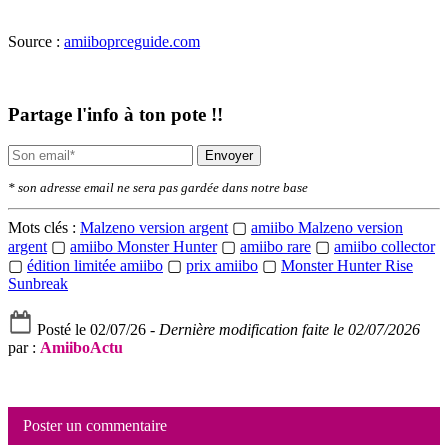
Source :
amiiboprceguide.com
Partage l'info à ton pote !!
Envoyer
* son adresse email ne sera pas gardée dans notre base
Mots clés :
Malzeno version argent
▢
amiibo Malzeno version
argent
▢
amiibo Monster Hunter
▢
amiibo rare
▢
amiibo collector
▢
édition limitée amiibo
▢
prix amiibo
▢
Monster Hunter Rise
Sunbreak
Posté le 02/07/26 -
Dernière modification faite le 02/07/2026
par :
AmiiboActu
Poster un commentaire