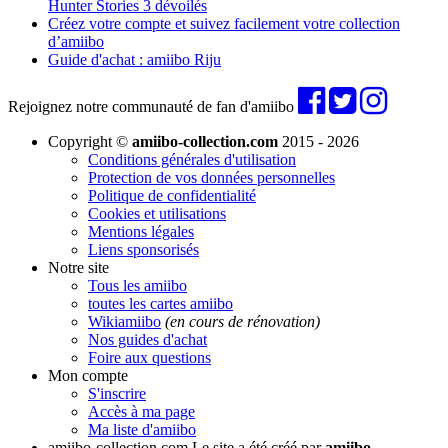
Hunter Stories 3 dévoilés
Créez votre compte et suivez facilement votre collection
d’amiibo
Guide d'achat : amiibo Riju
Rejoignez notre communauté de fan d'amiibo
Copyright ©
amiibo-collection.com
2015 - 2026
Conditions générales d'utilisation
Protection de vos données personnelles
Politique de confidentialité
Cookies et utilisations
Mentions légales
Liens sponsorisés
Notre site
Tous les amiibo
toutes les cartes amiibo
Wikiamiibo
(en cours de rénovation)
Nos guides d'achat
Foire aux questions
Mon compte
S'inscrire
Accès à ma page
Ma liste d'amiibo
amiibo-collection.com
Le site a été créé par
amiibo-