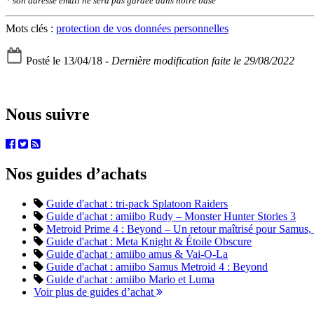
* son adresse email ne sera pas gardée dans notre base
Mots clés :
protection de vos données personnelles
Posté le 13/04/18 -
Dernière modification faite le 29/08/2022
Nous suivre
Nos guides d’achats
Guide d'achat : tri-pack Splatoon Raiders
Guide d'achat : amiibo Rudy – Monster Hunter Stories 3
Metroid Prime 4 : Beyond – Un retour maîtrisé pour Samus, en
Guide d'achat : Meta Knight & Étoile Obscure
Guide d'achat : amiibo amus & Vai-O-La
Guide d'achat : amiibo Samus Metroid 4 : Beyond
Guide d'achat : amiibo Mario et Luma
Voir plus de guides d’achat