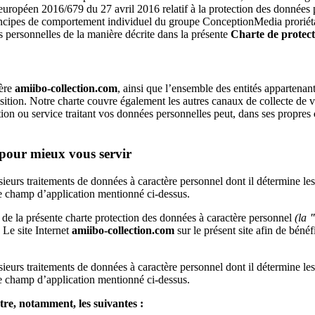
t européen 2016/679 du 27 avril 2016 relatif à la protection des données
rincipes de comportement individuel du groupe ConceptionMedia proriéta
es personnelles de la manière décrite dans la présente
Charte de protec
ière
amiibo-collection.com
, ainsi que l’ensemble des entités appartena
isposition. Notre charte couvre également les autres canaux de collecte 
ion ou service traitant vos données personnelles peut, dans ses propres
 pour mieux vous servir
ieurs traitements de données à caractère personnel dont il détermine le
le champ d’application mentionné ci-dessus.
 de la présente charte protection des données à caractère personnel
(la
"
Le site Internet
amiibo-collection.com
sur le présent site afin de bénéf
ieurs traitements de données à caractère personnel dont il détermine le
le champ d’application mentionné ci-dessus.
tre, notamment, les suivantes :