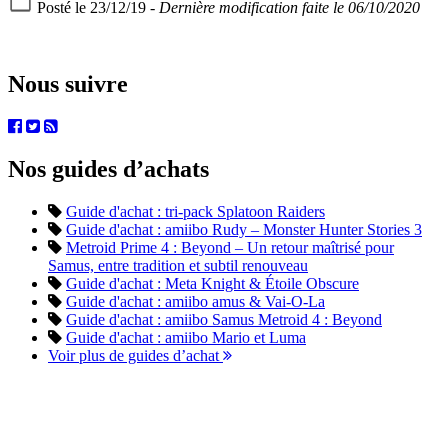
Posté le 23/12/19 -
Dernière modification faite le 06/10/2020
Nous suivre
Nos guides d’achats
Guide d'achat : tri-pack Splatoon Raiders
Guide d'achat : amiibo Rudy – Monster Hunter Stories 3
Metroid Prime 4 : Beyond – Un retour maîtrisé pour
Samus, entre tradition et subtil renouveau
Guide d'achat : Meta Knight & Étoile Obscure
Guide d'achat : amiibo amus & Vai-O-La
Guide d'achat : amiibo Samus Metroid 4 : Beyond
Guide d'achat : amiibo Mario et Luma
Voir plus de guides d’achat