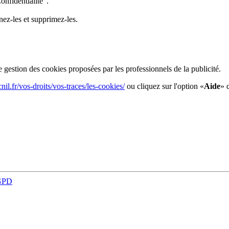
onfidentialité".
nez-les et supprimez-les.
gestion des cookies proposées par les professionnels de la publicité.
nil.fr/vos-droits/vos-traces/les-cookies/
ou cliquez sur l'option «
Aide
» 
GPD