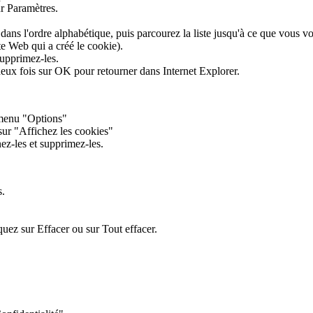
ur Paramètres.
s dans l'ordre alphabétique, puis parcourez la liste jusqu'à ce que vous
te Web qui a créé le cookie).
supprimez-les.
z deux fois sur OK pour retourner dans Internet Explorer.
e menu "Options"
 sur "Affichez les cookies"
ez-les et supprimez-les.
s.
uez sur Effacer ou sur Tout effacer.