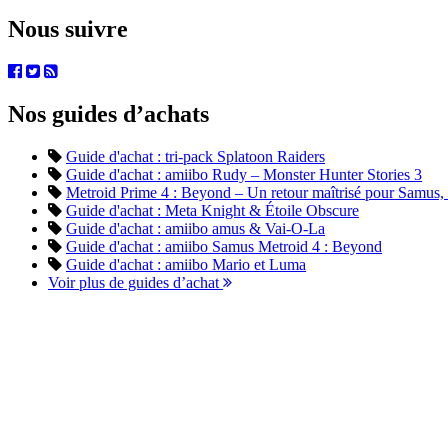
Nous suivre
Nos guides d’achats
Guide d'achat : tri-pack Splatoon Raiders
Guide d'achat : amiibo Rudy – Monster Hunter Stories 3
Metroid Prime 4 : Beyond – Un retour maîtrisé pour Samus, en
Guide d'achat : Meta Knight & Étoile Obscure
Guide d'achat : amiibo amus & Vai-O-La
Guide d'achat : amiibo Samus Metroid 4 : Beyond
Guide d'achat : amiibo Mario et Luma
Voir plus de guides d’achat