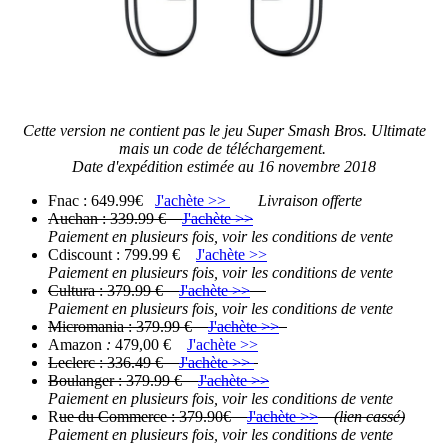
Cette version ne contient pas le jeu Super Smash Bros. Ultimate
mais un code de téléchargement.
Date d'expédition estimée au 16 novembre 2018
Fnac : 649.99€
J'achète >>
Livraison offerte
Auchan : 339.99 €
J'achète >>
Paiement en plusieurs fois, voir les conditions de vente
Cdiscount : 799.99 €
J'achète >>
Paiement en plusieurs fois, voir les conditions de vente
Cultura : 379.99 €
J'achète >>
Paiement en plusieurs fois, voir les conditions de vente
Micromania : 379.99 €
J'achète >>
Amazon
:
479,00 €
J'achète >>
Leclerc : 336.49 €
J'achète >>
Boulanger : 379.99 €
J'achète >>
Paiement en plusieurs fois, voir les conditions de vente
R
ue du Commerce : 379.90€
J'achète >>
(lien cassé)
Paiement en plusieurs fois, voir les conditions de vente