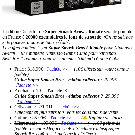
L'édition Collector de
Super Smash Bros. Ultimate
sera disponible
en France à
20000 exemplaires le jour de sa sortie
.
(On ne sait pas
si le pack sera dans le futur réédité)
Le coffret contient 1 jeu
Super Smash Bros Ultimate
pour Nintendo
Switch + une manette Nintendo Game Cube pour Nintendo
Switch + 1 adapteur pour les manettes Nintendo Game Cube
Fnac : 318.99€
J'achète >>
(10€ offerts sur votre compte
fidélité)
Guide Super Smash Bros - édition collector
: 29.99€
J'achète >>
Auchan :
n/c €
J'achète >>
Guide Super Smash Bros - édition collector ?
29.99€
J'achète >>
Cdiscount : 371.91€
J'achète >>
Paiement en plusieurs fois, voir les conditions de vente
Cultura : 85.99€
J'achète >>
(
Rupture de stock)
Micromania : 109.99€
J'achète >>
(+1100 points de
fidélité sur votre Mégacarte + 1 Steelbox exclusif Super
Smash Bros offert + 1 pin's exclusif offert )