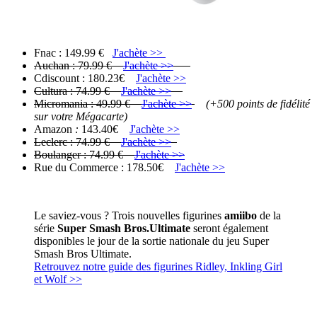
Fnac : 149.99 €
J'achète >>
Auchan : 79.99 €
J'achète >>
Cdiscount : 180.23€
J'achète >>
Cultura : 74.99 €
J'achète >>
Micromania : 49.99 €
J'achète >>
(+500 points de fidélité
sur votre Mégacarte)
Amazon
:
143.40€
J'achète >>
Leclerc : 74.99 €
J'achète >>
Boulanger : 74.99 €
J'achète >>
Rue du Commerce : 178.50€
J'achète >>
Le saviez-vous ? Trois nouvelles figurines
amiibo
de la
série
Super Smash Bros.Ultimate
seront également
disponibles le jour de la sortie nationale du jeu Super
Smash Bros Ultimate.
Retrouvez notre guide des figurines Ridley, Inkling Girl
et Wolf >>