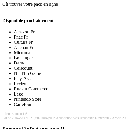
Où trouver votre pack en ligne
Disponible prochainement
Amazon Fr
Fnac Fr
Cultura Fr
Auchan Fr
Micromania
Boulanger
Darty
Cdiscount
Nin Nin Game
Play-Asia
Leclerc
Rue du Commerce
Lego
Nintendo Store
Carrefour
* liens sponsorisés
Loi n° 2004-575 du 21 juin 2004 pour la confiance dans l'économie numérique - Article 20
Partage l'info à ton pote !!