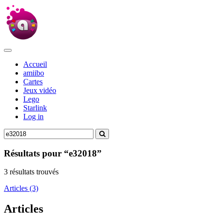
Accueil
amiibo
Cartes
Jeux vidéo
Lego
Starlink
Log in
Résultats pour “e32018”
3 résultats trouvés
Articles (3)
Articles