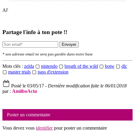
Al'
Partage l'info à ton pote !!
Envoyer
* son adresse email ne sera pas gardée dans notre base
Mots clés :
zelda
▢
nintendo
▢
breath of the wild
▢
botw
▢
dlc
▢
master trials
▢
pass d'extension
Posté le 03/05/17 -
Dernière modification faite le 06/01/2018
par :
AmiiboActu
Poster un commentaire
Vous devez vous
identifier
pour poster un commentaire