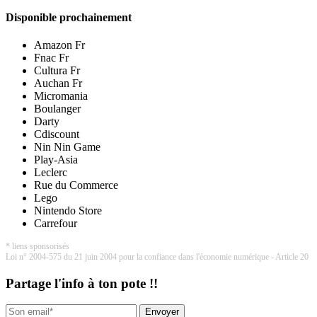
Disponible prochainement
Amazon Fr
Fnac Fr
Cultura Fr
Auchan Fr
Micromania
Boulanger
Darty
Cdiscount
Nin Nin Game
Play-Asia
Leclerc
Rue du Commerce
Lego
Nintendo Store
Carrefour
* liens sponsorisés
Loi n° 2004-575 du 21 juin 2004 pour la confiance dans l'économie numérique - Article 20
Partage l'info à ton pote !!
Envoyer