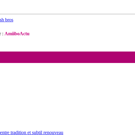
sh bros
 :
AmiiboActu
tre tradition et subtil renouveau