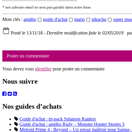
* son adresse email ne sera pas gardée dans notre base
Mots clés :
amiibo
▢
guide d'achat
▢
mario
▢
pikachu
▢
super sma
Posté le 13/11/18 -
Dernière modification faite le 02/05/2019
par
Poster un commentaire
Vous devez vous
identifier
pour poster un commentaire
Nous suivre
Nos guides d’achats
Guide d'achat : tri-pack Splatoon Raiders
Guide d'achat : amiibo Rudy – Monster Hunter Stories 3
Metroid Prime 4 : Beyond – Un retour maîtrisé pour Samus, en