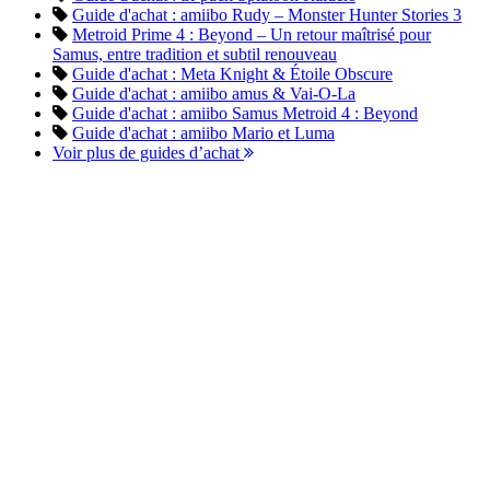
Guide d'achat : amiibo Rudy – Monster Hunter Stories 3
Metroid Prime 4 : Beyond – Un retour maîtrisé pour
Samus, entre tradition et subtil renouveau
Guide d'achat : Meta Knight & Étoile Obscure
Guide d'achat : amiibo amus & Vai-O-La
Guide d'achat : amiibo Samus Metroid 4 : Beyond
Guide d'achat : amiibo Mario et Luma
Voir plus de guides d’achat