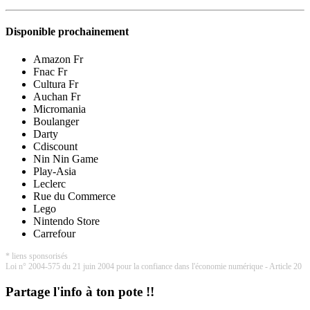
Disponible prochainement
Amazon Fr
Fnac Fr
Cultura Fr
Auchan Fr
Micromania
Boulanger
Darty
Cdiscount
Nin Nin Game
Play-Asia
Leclerc
Rue du Commerce
Lego
Nintendo Store
Carrefour
* liens sponsorisés
Loi n° 2004-575 du 21 juin 2004 pour la confiance dans l'économie numérique - Article 20
Partage l'info à ton pote !!