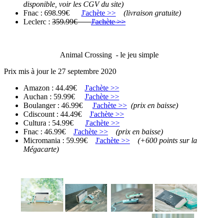
disponible, voir les CGV du site)
Fnac : 698.99€
J'achète >>
(livraison gratuite)
Leclerc :
359.99€
J'achète >>
Animal Crossing - le jeu simple
Prix mis à jour le 27 septembre 2020
Amazon : 44.49€
J'achète >>
Auchan : 59.99€
J'achète >>
Boulanger : 46.99€
J'achète >>
(prix en baisse)
Cdiscount : 44.49€
J'achète >>
Cultura : 54.99€
J'achète >>
Fnac : 46.99€
J'achète >>
(prix en baisse)
Micromania : 59.99€
J'achète >>
(+600 points sur la
Mégacarte)