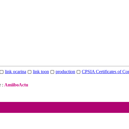
▢
link ocarina
▢
link toon
▢
production
▢
CPSIA Certificates of Co
 :
AmiiboActu