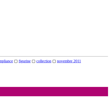
mpliance
▢
figurine
▢
collection
▢
novembre 2011