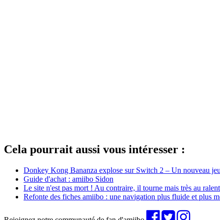
Cela pourrait aussi vous intéresser :
Donkey Kong Bananza explose sur Switch 2 – Un nouveau jeu 
Guide d'achat : amiibo Sidon
Le site n'est pas mort ! Au contraire, il tourne mais très au ralent
Refonte des fiches amiibo : une navigation plus fluide et plus 
Rejoignez notre communauté de fan d'amiibo