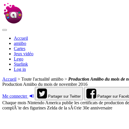
Accueil
amiibo
Cartes
Jeux vidéo
Lego
Starlink
Log in
Accueil
> Toute l'actualité amiibo >
Production Amiibo du mois de 
Production Amiibo du mois de novembre 2016
Me connecter
Partager sur Twitter
Partager sur Face
Chaque mois Nintendo America publie les certificats de production de
complÃ¨te des figurines Zelda de la sÃ©rie 30e anniversaire