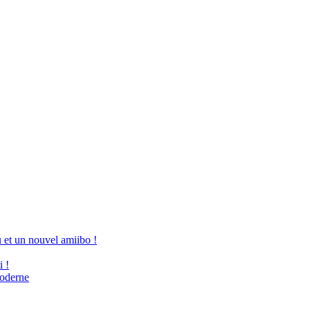
et un nouvel amiibo !
i !
moderne