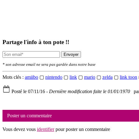
Partage l'info à ton pote !!
Envoyer
* son adresse email ne sera pas gardée dans notre base
Mots clés :
amiibo
▢
nintendo
▢
link
▢
mario
▢
zelda
▢
link toon
Posté le 07/11/16 -
Dernière modification faite le 01/01/1970
par
Poster un commentaire
Vous devez vous
identifier
pour poster un commentaire