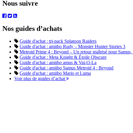
Nous suivre
Nos guides d’achats
Guide d'achat : tri-pack Splatoon Raiders
Guide d'achat : amiibo Rudy – Monster Hunter Stories 3
Metroid Prime 4 : Beyond – Un retour maîtrisé pour Samus, en
Guide d'achat : Meta Knight & Étoile Obscure
Guide d'achat : amiibo amus & Vai-O-La
Guide d'achat : amiibo Samus Metroid 4 : Beyond
Guide d'achat : amiibo Mario et Luma
Voir plus de guides d’achat