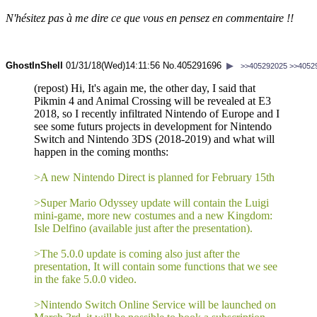
N'hésitez pas à me dire ce que vous en pensez en commentaire !!
GhostInShell
01/31/18(Wed)14:11:56
No.
405291696
▶
>>405292025
>>4052
(repost) Hi, It's again me, the other day, I said that
Pikmin 4 and Animal Crossing will be revealed at E3
2018, so I recently infiltrated Nintendo of Europe and I
see some futurs projects in development for Nintendo
Switch and Nintendo 3DS (2018-2019) and what will
happen in the coming months:
>A new Nintendo Direct is planned for February 15th
>Super Mario Odyssey update will contain the Luigi
mini-game, more new costumes and a new Kingdom:
Isle Delfino (available just after the presentation).
>The 5.0.0 update is coming also just after the
presentation, It will contain some functions that we see
in the fake 5.0.0 video.
>Nintendo Switch Online Service will be launched on