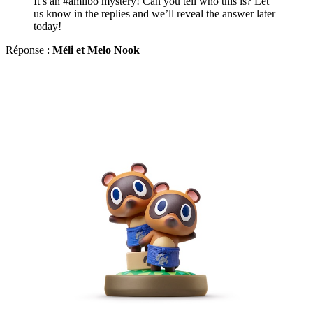
It’s an #amiibo mystery! Can you tell who this is? Let
us know in the replies and we’ll reveal the answer later
today!
Réponse :
Méli et Melo Nook