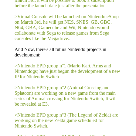
March 3rd, it will be possible to book a subscription
before the launch date just after the presentation.
>Virtual Console will be launched on Nintendo eShop
on March 3rd, he will get NES, SNES, GB, GBC,
N64, GBA, Gamecube and Wii, Nintendo would
collaborate with Sega to release games from Sega
consoles like the Megadrive...
And Now, there's all futurs Nintendo projects in
development:
>Nintendo EPD group n°1 (Mario Kart, Arms and
Nintendogs) have just begun the development of a new
IP for Nintendo Switch.
>Nintendo EPD group n°2 (Animal Crossing and
Splatoon) are working on a new game from the main
series of Animal crossing for Nintendo Switch, It will
be revealed at E3.
>Nintendo EPD group n°3 (The Legend of Zelda) are
working on the new Zelda game scheduled for
Nintendo Switch.