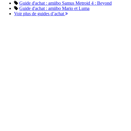
Guide d'achat : amiibo Samus Metroid 4 : Beyond
Guide d'achat : amiibo Mario et Luma
Voir plus de guides d’achat