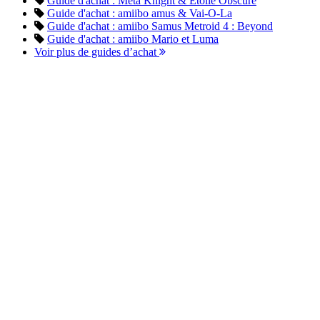
Guide d'achat : Meta Knight & Étoile Obscure
Guide d'achat : amiibo amus & Vai-O-La
Guide d'achat : amiibo Samus Metroid 4 : Beyond
Guide d'achat : amiibo Mario et Luma
Voir plus de guides d’achat