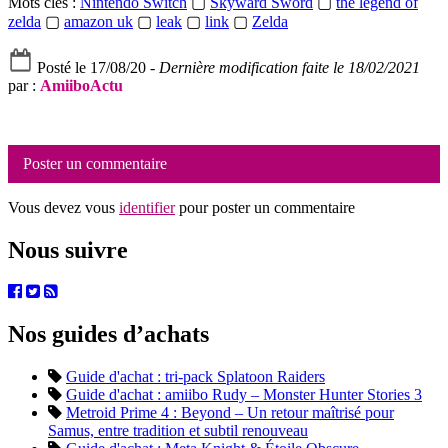
Mots clés :
Nintendo Switch
▢
Skyward Sword
▢
the legend of
zelda
▢
amazon uk
▢
leak
▢
link
▢
Zelda
Posté le 17/08/20 -
Dernière modification faite le 18/02/2021
par :
AmiiboActu
Poster un commentaire
Vous devez vous
identifier
pour poster un commentaire
Nous suivre
Nos guides d’achats
Guide d'achat : tri-pack Splatoon Raiders
Guide d'achat : amiibo Rudy – Monster Hunter Stories 3
Metroid Prime 4 : Beyond – Un retour maîtrisé pour
Samus, entre tradition et subtil renouveau