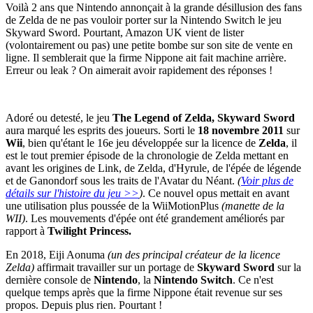
Voilà 2 ans que Nintendo annonçait à la grande désillusion des fans
de Zelda de ne pas vouloir porter sur la Nintendo Switch le jeu
Skyward Sword. Pourtant, Amazon UK vient de lister
(volontairement ou pas) une petite bombe sur son site de vente en
ligne. Il semblerait que la firme Nippone ait fait machine arrière.
Erreur ou leak ? On aimerait avoir rapidement des réponses !
Adoré ou detesté, le jeu
The Legend of Zelda, Skyward Sword
aura marqué les esprits des joueurs. Sorti le
18 novembre 2011
sur
Wii
, bien qu'étant le 16e jeu développée sur la licence de
Zelda
, il
est le tout premier épisode de la chronologie de Zelda mettant en
avant les origines de Link, de Zelda, d'Hyrule, de l'épée de légende
et de Ganondorf sous les traits de l'Avatar du Néant.
(
Voir plus de
détails sur l'histoire du jeu >>
)
. Ce nouvel opus mettait en avant
une utilisation plus poussée de la WiiMotionPlus
(manette de la
WII)
. Les mouvements d'épée ont été grandement améliorés par
rapport à
Twilight Princess.
En 2018, Eiji Aonuma
(un des principal créateur de la licence
Zelda)
affirmait travailler sur un portage de
Skyward Sword
sur la
dernière console de
Nintendo
, la
Nintendo Switch
. Ce n'est
quelque temps après que la firme Nippone était revenue sur ses
propos. Depuis plus rien. Pourtant !