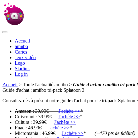
Accueil
amiibo
Cartes
Jeux vidéo
Lego
Starlink
Log in
Accueil
> Toute l'actualité amiibo >
Guide d'achat : amiibo tri-pack
Guide d'achat : amiibo tri-pack Splatoon 3
Consultez dès à présent notre guide d'achat pour le tri-pack Splatoon 
Amazon : 39.99€
J'achète >>
*
Cdiscount : 39.99€
J'achète >>
*
Cultura : 39.99€
J'achète >>
Fnac : 46.99€
J'achète >>
*
Micromania : 46.99€
J'achète >>
*
(+470 pts de fidélité)