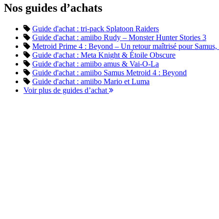
Nos guides d’achats
Guide d'achat : tri-pack Splatoon Raiders
Guide d'achat : amiibo Rudy – Monster Hunter Stories 3
Metroid Prime 4 : Beyond – Un retour maîtrisé pour Samus, en
Guide d'achat : Meta Knight & Étoile Obscure
Guide d'achat : amiibo amus & Vai-O-La
Guide d'achat : amiibo Samus Metroid 4 : Beyond
Guide d'achat : amiibo Mario et Luma
Voir plus de guides d’achat