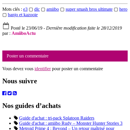
Mots clés :
e3
▢
dlc
▢
amiibo
▢
super smash bros ultimate
▢
hero
▢
banjo et kazooie
Posté le 23/06/19 -
Dernière modification faite le 28/12/2019
par :
AmiiboActu
Poster un commentaire
Vous devez vous
identifier
pour poster un commentaire
Nous suivre
Nos guides d’achats
Guide d'achat : tri-pack Splatoon Raiders
Guide d'achat : amiibo Rudy – Monster Hunter Stories 3
Metroid Prime 4 : Beyond – Un retour maîtrisé pour