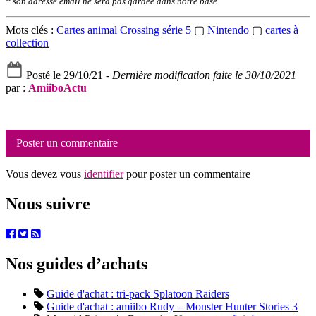
* son adresse email ne sera pas gardée dans notre base
Mots clés :
Cartes animal Crossing série 5
▢
Nintendo
▢
cartes à
collection
Posté le 29/10/21 -
Dernière modification faite le 30/10/2021
par :
AmiiboActu
Poster un commentaire
Vous devez vous
identifier
pour poster un commentaire
Nous suivre
Nos guides d’achats
Guide d'achat : tri-pack Splatoon Raiders
Guide d'achat : amiibo Rudy – Monster Hunter Stories 3