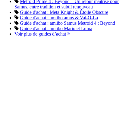
Metroid Prime 4 : Beyond – Un retour maîtrisé pour
Samus, entre tradition et subtil renouveau
Guide d'achat : Meta Knight & Étoile Obscure
Guide d'achat : amiibo amus & Vai-O-La
Guide d'achat : amiibo Samus Metroid 4 : Beyond
Guide d'achat : amiibo Mario et Luma
Voir plus de guides d’achat