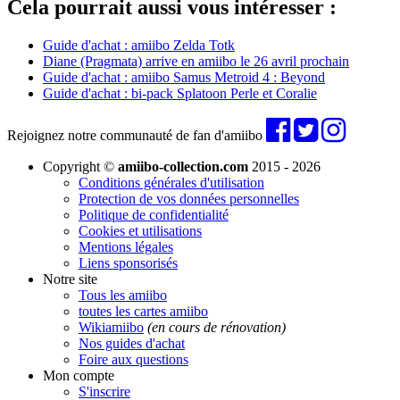
Cela pourrait aussi vous intéresser :
Guide d'achat : amiibo Zelda Totk
Diane (Pragmata) arrive en amiibo le 26 avril prochain
Guide d'achat : amiibo Samus Metroid 4 : Beyond
Guide d'achat : bi-pack Splatoon Perle et Coralie
Rejoignez notre communauté de fan d'amiibo
Copyright ©
amiibo-collection.com
2015 - 2026
Conditions générales d'utilisation
Protection de vos données personnelles
Politique de confidentialité
Cookies et utilisations
Mentions légales
Liens sponsorisés
Notre site
Tous les amiibo
toutes les cartes amiibo
Wikiamiibo
(en cours de rénovation)
Nos guides d'achat
Foire aux questions
Mon compte
S'inscrire