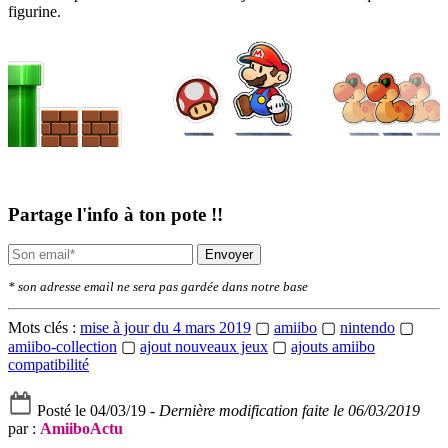
figurine.
Partage l'info à ton pote !!
Envoyer
* son adresse email ne sera pas gardée dans notre base
Mots clés :
mise à jour du 4 mars 2019
▢
amiibo
▢
nintendo
▢
amiibo-collection
▢
ajout nouveaux jeux
▢
ajouts amiibo
compatibilité
Posté le 04/03/19 -
Dernière modification faite le 06/03/2019
par :
AmiiboActu