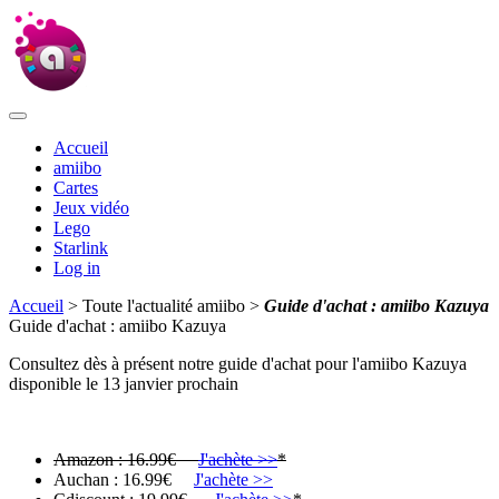
Accueil
amiibo
Cartes
Jeux vidéo
Lego
Starlink
Log in
Accueil
> Toute l'actualité amiibo >
Guide d'achat : amiibo Kazuya
Guide d'achat : amiibo Kazuya
Consultez dès à présent notre guide d'achat pour l'amiibo Kazuya
disponible le 13 janvier prochain
Amazon : 16.99€
J'achète >>
*
Auchan : 16.99€
J'achète >>