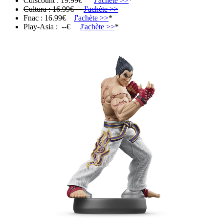
Cdiscount : 19.99€
J'achète >>
*
Cultura : 16.99€
J'achète >>
Fnac : 16.99€
J'achète >>
*
Play-Asia : --€
J'achète >>
*