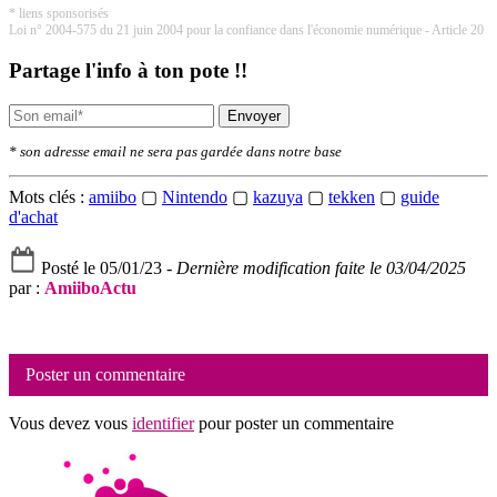
* liens sponsorisés
Loi n° 2004-575 du 21 juin 2004 pour la confiance dans l'économie numérique - Article 20
Partage l'info à ton pote !!
Envoyer
* son adresse email ne sera pas gardée dans notre base
Mots clés :
amiibo
▢
Nintendo
▢
kazuya
▢
tekken
▢
guide
d'achat
Posté le 05/01/23 -
Dernière modification faite le 03/04/2025
par :
AmiiboActu
Poster un commentaire
Vous devez vous
identifier
pour poster un commentaire