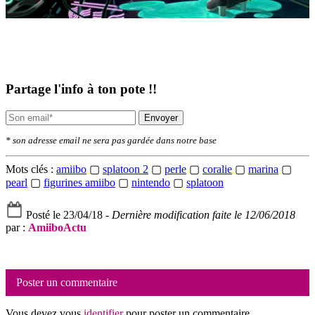
Partage l'info à ton pote !!
Envoyer
* son adresse email ne sera pas gardée dans notre base
Mots clés :
amiibo
▢
splatoon 2
▢
perle
▢
coralie
▢
marina
▢
pearl
▢
figurines amiibo
▢
nintendo
▢
splatoon
Posté le 23/04/18 -
Dernière modification faite le 12/06/2018
par :
AmiiboActu
Poster un commentaire
Vous devez vous
identifier
pour poster un commentaire