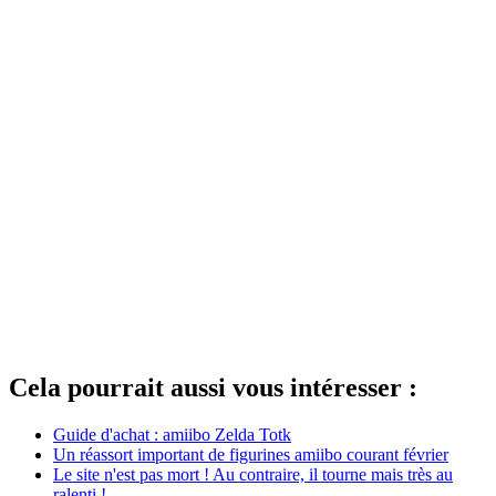
Cela pourrait aussi vous intéresser :
Guide d'achat : amiibo Zelda Totk
Un réassort important de figurines amiibo courant février
Le site n'est pas mort ! Au contraire, il tourne mais très au
ralenti !