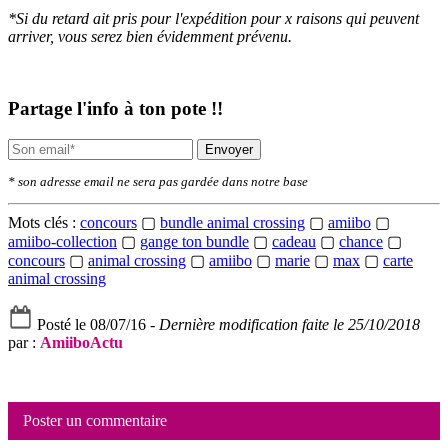
*Si du retard ait pris pour l'expédition pour x raisons qui peuvent
arriver, vous serez bien évidemment prévenu.
Partage l'info à ton pote !!
Envoyer
* son adresse email ne sera pas gardée dans notre base
Mots clés :
concours
▢
bundle animal crossing
▢
amiibo
▢
amiibo-collection
▢
gange ton bundle
▢
cadeau
▢
chance
▢
concours
▢
animal crossing
▢
amiibo
▢
marie
▢
max
▢
carte
animal crossing
Posté le 08/07/16 -
Dernière modification faite le 25/10/2018
par :
AmiiboActu
Poster un commentaire