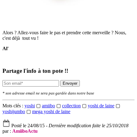
Alors ? Allez-vous faire le pas et prendre cette merveille ? Nous,
c'est déjà tout vu !
Al'
Partage l'info à ton pote !!
Envoyer
* son adresse email ne sera pas gardée dans notre base
Mots clés :
yoshi
▢
amiibo
▢
collection
▢
yoshi de laine
▢
yoshijumbo
▢
mega yoshi de laine
Posté le 24/08/15 -
Dernière modification faite le 25/10/2018
par :
AmiiboActu