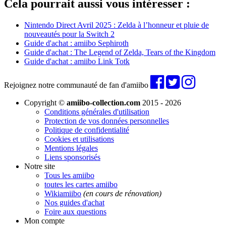
Cela pourrait aussi vous intéresser :
Nintendo Direct Avril 2025 : Zelda à l’honneur et pluie de
nouveautés pour la Switch 2
Guide d'achat : amiibo Sephiroth
Guide d'achat : The Legend of Zelda, Tears of the Kingdom
Guide d'achat : amiibo Link Totk
Rejoignez notre communauté de fan d'amiibo
Copyright ©
amiibo-collection.com
2015 - 2026
Conditions générales d'utilisation
Protection de vos données personnelles
Politique de confidentialité
Cookies et utilisations
Mentions légales
Liens sponsorisés
Notre site
Tous les amiibo
toutes les cartes amiibo
Wikiamiibo
(en cours de rénovation)
Nos guides d'achat
Foire aux questions
Mon compte