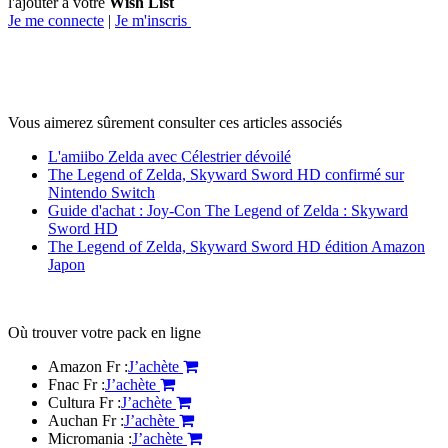
l'ajouter à votre
Wish List
Je me connecte
|
Je m'inscris
Vous aimerez sûrement consulter ces articles associés
L'amiibo Zelda avec Célestrier dévoilé
The Legend of Zelda, Skyward Sword HD confirmé sur
Nintendo Switch
Guide d'achat : Joy-Con The Legend of Zelda : Skyward
Sword HD
The Legend of Zelda, Skyward Sword HD édition Amazon
Japon
Où trouver votre pack en ligne
Amazon Fr :
J’achète
Fnac Fr :
J’achète
Cultura Fr :
J’achète
Auchan Fr :
J’achète
Micromania :
J’achète