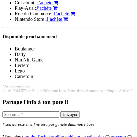
Cdiscount :
J’achète
Play-Asia :
J’achète
Rue du Commerce :
J’achète
Nintendo Store :
J’achète
Disponible prochainement
Boulanger
Darty
Nin Nin Game
Leclerc
Lego
Carrefour
* liens sponsorisés
Loi n° 2004-575 du 21 juin 2004 pour la confiance dans l'économie numérique - Article 20
Partage l'info à ton pote !!
Envoyer
* son adresse email ne sera pas gardée dans notre base
Mots clés :
guide d'achat amiibo zelda avec célestrier
▢
amazon
▢