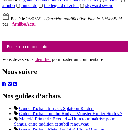
amiibo
▢
nintendo
▢
the legend of zelda
▢
skyward sword
Posté le 26/05/21 -
Dernière modification faite le 10/08/2024
par :
AmiiboActu
Poster un commentaire
Vous devez vous
identifier
pour poster un commentaire
Nous suivre
Nos guides d’achats
Guide d'achat : tri-pack Splatoon Raiders
Guide d'achat : amiibo Rudy – Monster Hunter Stories 3
Metroid Prime 4 : Beyond – Un retour maîtrisé pour
Samus, entre tradition et subtil renouveau
Guide d'achat : Meta Knight & Étoile Obscure