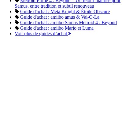
Metroid Prime 4 : Beyond – Un retour maîtrisé pour
Samus, entre tradition et subtil renouveau
Guide d'achat : Meta Knight & Étoile Obscure
Guide d'achat : amiibo amus & Vai-O-La
Guide d'achat : amiibo Samus Metroid 4 : Beyond
Guide d'achat : amiibo Mario et Luma
Voir plus de guides d’achat