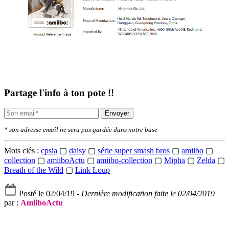
Partage l'info à ton pote !!
Envoyer
* son adresse email ne sera pas gardée dans notre base
Mots clés :
cpsia
▢
daisy
▢
série super smash bros
▢
amiibo
▢
collection
▢
amiiboActu
▢
amiibo-collection
▢
Mipha
▢
Zelda
▢
Breath of the Wild
▢
Link Loup
Posté le 02/04/19 -
Dernière modification faite le 02/04/2019
par :
AmiiboActu