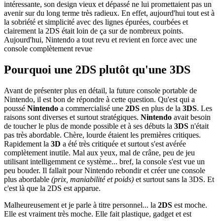
intéressante, son design vieux et dépassé ne lui promettaient pas un
avenir sur du long terme très radieux. En effet, aujourd'hui tout est à
la sobriété et simplicité avec des lignes épurées, courbées et
clairement la 2DS était loin de ça sur de nombreux points.
Aujourd'hui, Nintendo a tout revu et revient en force avec une
console complètement revue
Pourquoi une 2DS plutôt qu'une 3DS
Avant de présenter plus en détail, la future console portable de
Nintendo, il est bon de répondre à cette question. Qu'est qui a
poussé
Nintendo
a commercialisé une
2DS
en plus de la
3DS
. Les
raisons sont diverses et surtout stratégiques.
Nintendo
avait besoin
de toucher le plus de monde possible et à ses débuts la
3DS
n'était
pas très abordable. Chère, lourde étaient les premières critiques.
Rapidement la
3D
a été très critiquée et surtout s'est avérée
complètement inutile. Mal aux yeux, mal de crâne, peu de jeu
utilisant intelligemment ce système... bref, la console s'est vue un
peu bouder. Il fallait pour Nintendo rebondir et créer une console
plus abordable
(prix, maniabilité et poids)
et surtout sans la 3DS. Et
c'est là que la 2DS est apparue.
Malheureusement et je parle à titre personnel... la
2DS
est moche.
Elle est vraiment très moche. Elle fait plastique, gadget et est