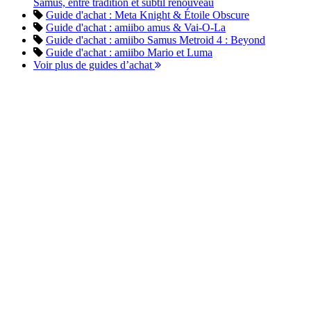
Samus, entre tradition et subtil renouveau
Guide d'achat : Meta Knight & Étoile Obscure
Guide d'achat : amiibo amus & Vai-O-La
Guide d'achat : amiibo Samus Metroid 4 : Beyond
Guide d'achat : amiibo Mario et Luma
Voir plus de guides d’achat