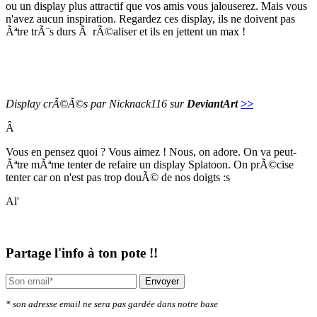
ou un display plus attractif que vos amis vous jalouserez. Mais vous
n'avez aucun inspiration. Regardez ces display, ils ne doivent pas
Ãªtre trÃ¨s durs Ã rÃ©aliser et ils en jettent un max !
Display crÃ©Ã©s par Nicknack116 sur
DeviantArt
>>
Â
Vous en pensez quoi ? Vous aimez ! Nous, on adore. On va peut-
Ãªtre mÃªme tenter de refaire un display Splatoon. On prÃ©cise
tenter car on n'est pas trop douÃ© de nos doigts :s
Al'
Partage l'info à ton pote !!
Envoyer
* son adresse email ne sera pas gardée dans notre base