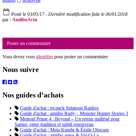
amiibo
▢
prototype
Posté le 03/05/17 -
Dernière modification faite le 06/01/2018
par :
AmiiboActu
Poster un commentaire
Vous devez vous
identifier
pour poster un commentaire
Nous suivre
Nos guides d’achats
Guide d'achat : tri-pack Splatoon Raiders
Guide d'achat : amiibo Rudy – Monster Hunter Stories 3
Metroid Prime 4 : Beyond – Un retour maîtrisé pour
Samus, entre tradition et subtil renouveau
Guide d'achat : Meta Knight & Étoile Obscure
Guide d'achat : amiibo amus & Vai-O-La