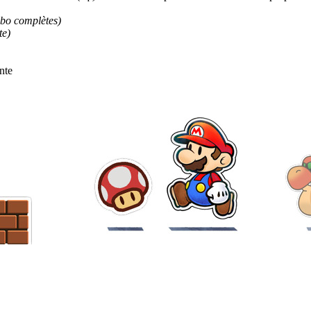
ibo complètes)
te)
nte