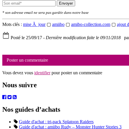
Envoyer
* son adresse email ne sera pas gardée dans notre base
Mots clés :
mise Ã jour
▢
amiibo
▢
amibo-collection.com
▢
ajout 
Posté le 25/09/17 -
Dernière modification faite le 09/11/2018
par
Poster un commentaire
Vous devez vous
identifier
pour poster un commentaire
Nous suivre
Nos guides d’achats
Guide d'achat : tri-pack Splatoon Raiders
Guide d'achat : amiibo Rudy – Monster Hunter Stories 3