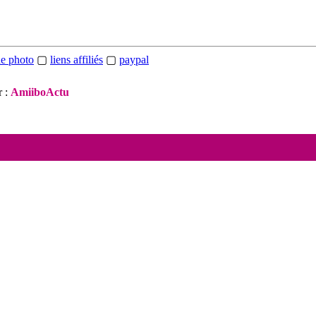
de photo
▢
liens affiliés
▢
paypal
 :
AmiiboActu