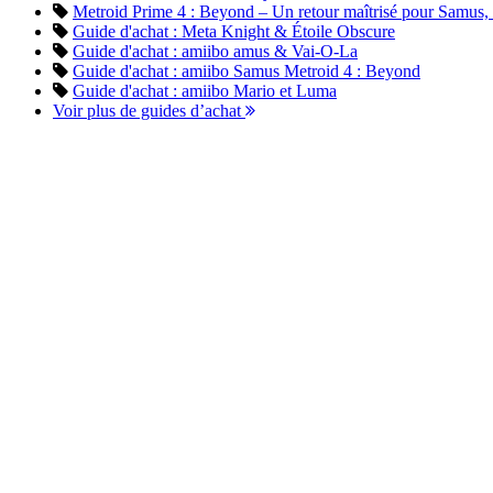
Metroid Prime 4 : Beyond – Un retour maîtrisé pour Samus, en
Guide d'achat : Meta Knight & Étoile Obscure
Guide d'achat : amiibo amus & Vai-O-La
Guide d'achat : amiibo Samus Metroid 4 : Beyond
Guide d'achat : amiibo Mario et Luma
Voir plus de guides d’achat