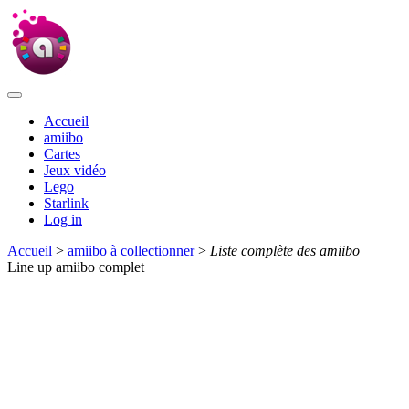
Accueil
amiibo
Cartes
Jeux vidéo
Lego
Starlink
Log in
Accueil
>
amiibo à collectionner
>
Liste complète des amiibo
Line up amiibo complet