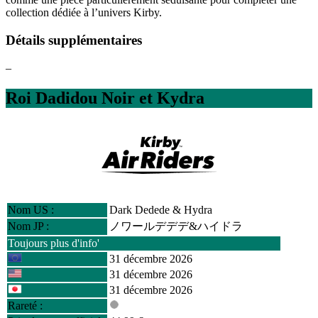
collection dédiée à l’univers Kirby.
Détails supplémentaires
–
Roi Dadidou Noir et Kydra
Nom US :
Dark Dedede & Hydra
Nom JP :
ノワールデデデ&ハイドラ
Toujours plus d'info'
31 décembre 2026
31 décembre 2026
31 décembre 2026
Rareté :