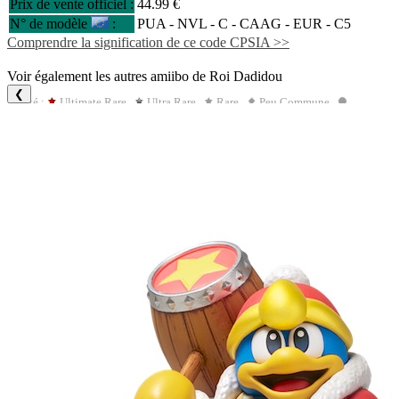
Prix de vente officiel :
44.99 €
N° de modèle
:
PUA - NVL - C -
CAAG
- EUR - C5
Comprendre la signification de ce code CPSIA >>
Voir également les autres amiibo de Roi Dadidou
❮
Rareté :
Ultimate Rare
Ultra Rare
Rare
Peu Commune
Commune
Dimensions : certaines mesures de dimension ont été arrondies au dizième près.