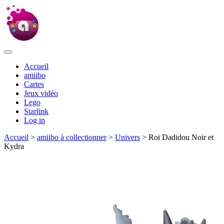
Accueil
amiibo
Cartes
Jeux vidéo
Lego
Starlink
Log in
Accueil
>
amiibo à collectionner
>
Univers
> Roi Dadidou Noir et
Kydra