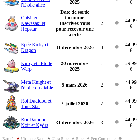
2025
€
l'Etoile ailée
Date de sortie
Cuisiner
inconnue
44.99
Kawasaki et
Inscrivez-vous
2
€
Hopstar
pour recevoir une
alerte
Épée Kirby et
44.99
31 décembre 2026
3
Dragon
€
Kirby et l'Etoile
20 novembre
29.99
1
Warp
2025
€
Meta Knight et
44.99
5 mars 2026
2
l'étoile du diable
€
Roi Dadidou et
44.99
2 juillet 2026
2
Tank Star
€
Roi Dadidou
44.99
31 décembre 2026
3
Noir et Kydra
€
Rareté :
Ultimate Rare
Ultra Rare
Rare
Peu Commune