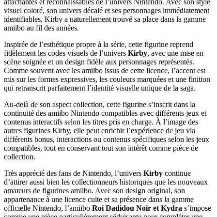
attachantes et reconnaissables de l’univers Nintendo. Avec son style
visuel coloré, son univers décalé et ses personnages immédiatement
identifiables, Kirby a naturellement trouvé sa place dans la gamme
amiibo au fil des années.
Inspirée de l’esthétique propre à la série, cette figurine reprend
fidèlement les codes visuels de l’univers
Kirby
, avec une mise en
scène soignée et un design fidèle aux personnages représentés.
Comme souvent avec les amiibo issus de cette licence, l’accent est
mis sur les formes expressives, les couleurs marquées et une finition
qui retranscrit parfaitement l’identité visuelle unique de la saga.
Au-delà de son aspect collection, cette figurine s’inscrit dans la
continuité des amiibo Nintendo compatibles avec différents jeux et
contenus interactifs selon les titres pris en charge. À l’image des
autres figurines Kirby, elle peut enrichir l’expérience de jeu via
différents bonus, interactions ou contenus spécifiques selon les jeux
compatibles, tout en conservant tout son intérêt comme pièce de
collection.
Très apprécié des fans de Nintendo, l’univers
Kirby
continue
d’attirer aussi bien les collectionneurs historiques que les nouveaux
amateurs de figurines amiibo. Avec son design original, son
appartenance à une licence culte et sa présence dans la gamme
officielle Nintendo, l’amiibo
Roi Dadidou Noir et Kydra
s’impose
comme une pièce particulièrement séduisante pour compléter une