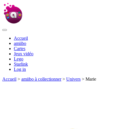
Accueil
amiibo
Cartes
Jeux vidéo
Lego
Starlink
Log in
Accueil
>
amiibo à collectionner
>
Univers
> Marie