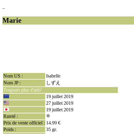
–
Marie
Nom US :
Isabelle
Nom JP :
しずえ
Toujours plus d'info'
19 juillet 2019
27 juillet 2019
19 juillet 2019
Rareté :
Prix de vente officiel :
14.99 €
Poids :
35 gr.