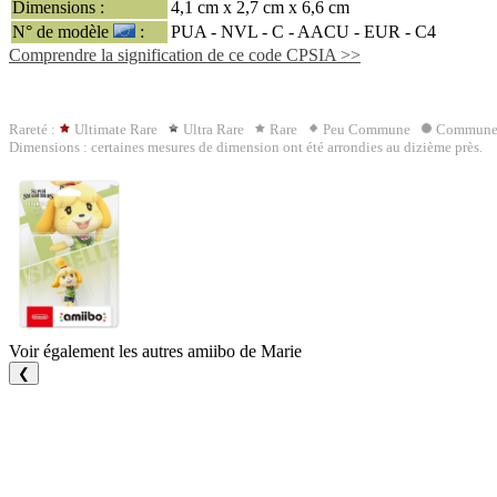
Dimensions :
4,1 cm x 2,7 cm x 6,6 cm
N° de modèle
:
PUA - NVL - C -
AACU
- EUR - C4
Comprendre la signification de ce code CPSIA >>
Rareté :
Ultimate Rare
Ultra Rare
Rare
Peu Commune
Commun
Dimensions : certaines mesures de dimension ont été arrondies au dizième près.
Voir également les autres amiibo de Marie
❮