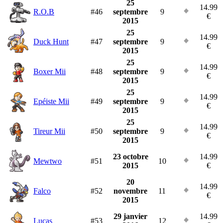
25
14.99
R.O.B
#46
septembre
9
€
2015
25
14.99
Duck Hunt
#47
septembre
9
€
2015
25
14.99
Boxer Mii
#48
septembre
9
€
2015
25
14.99
Epéiste Mii
#49
septembre
9
€
2015
25
14.99
Tireur Mii
#50
septembre
9
€
2015
23 octobre
14.99
Mewtwo
#51
10
2015
€
20
14.99
Falco
#52
novembre
11
€
2015
29 janvier
14.99
Lucas
#53
12