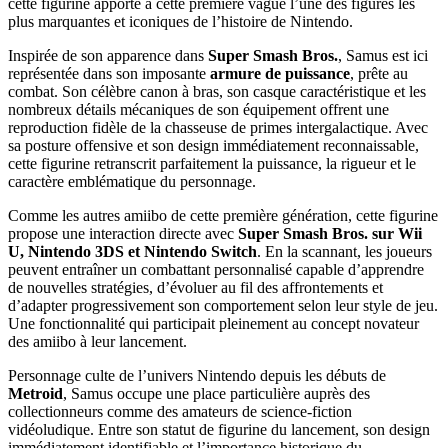
cette figurine apporte à cette première vague l’une des figures les
plus marquantes et iconiques de l’histoire de Nintendo.
Inspirée de son apparence dans
Super Smash Bros.
, Samus est ici
représentée dans son imposante
armure de puissance
, prête au
combat. Son célèbre canon à bras, son casque caractéristique et les
nombreux détails mécaniques de son équipement offrent une
reproduction fidèle de la chasseuse de primes intergalactique. Avec
sa posture offensive et son design immédiatement reconnaissable,
cette figurine retranscrit parfaitement la puissance, la rigueur et le
caractère emblématique du personnage.
Comme les autres amiibo de cette première génération, cette figurine
propose une interaction directe avec
Super Smash Bros. sur Wii
U, Nintendo 3DS et Nintendo Switch
. En la scannant, les joueurs
peuvent entraîner un combattant personnalisé capable d’apprendre
de nouvelles stratégies, d’évoluer au fil des affrontements et
d’adapter progressivement son comportement selon leur style de jeu.
Une fonctionnalité qui participait pleinement au concept novateur
des amiibo à leur lancement.
Personnage culte de l’univers Nintendo depuis les débuts de
Metroid
, Samus occupe une place particulière auprès des
collectionneurs comme des amateurs de science-fiction
vidéoludique. Entre son statut de figurine du lancement, son design
immédiatement identifiable et l’importance historique du