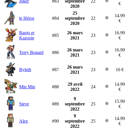
Joker
#83
septembre
22
€
2020
25
14.99
le Héros
#84
septembre
22
€
2020
Banjo et
26 mars
16.99
#85
23
Kazooie
2021
€
26 mars
16.99
Terry Bogard
#86
23
2021
€
26 mars
Byleth
#87
23
16 €
2021
29 avril
14.99
Min Min
#88
24
2022
€
9
15.99
Steve
#89
septembre
25
€
2022
9
14.99
Alex
#90
septembre
25
€
2022