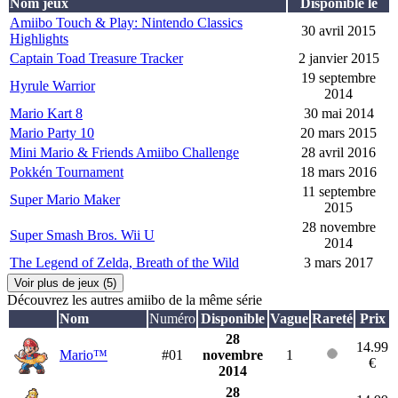
Nom jeux
Disponible le
Amiibo Touch & Play: Nintendo Classics
30 avril 2015
Highlights
Captain Toad Treasure Tracker
2 janvier 2015
19 septembre
Hyrule Warrior
2014
Mario Kart 8
30 mai 2014
Mario Party 10
20 mars 2015
Mini Mario & Friends Amiibo Challenge
28 avril 2016
Pokkén Tournament
18 mars 2016
11 septembre
Super Mario Maker
2015
28 novembre
Super Smash Bros. Wii U
2014
The Legend of Zelda, Breath of the Wild
3 mars 2017
Voir plus de jeux (5)
Découvrez les autres amiibo de la même série
Nom
Numéro
Disponible
Vague
Rareté
Prix
28
14.99
Mario™
#01
novembre
1
€
2014
28