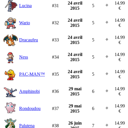
24 avril
14.99
Lucina
#31
5
2015
€
24 avril
14.99
Wario
#32
5
2015
€
24 avril
14.99
Dracaufeu
#33
5
2015
€
24 avril
14.99
Ness
#34
5
2015
€
24 avril
14.99
PAC-MAN™
#35
5
2015
€
29 mai
14.99
Amphinobi
#36
6
2015
€
29 mai
14.99
Rondoudou
#37
6
2015
€
26 juin
14.99
Palutena
#38
7