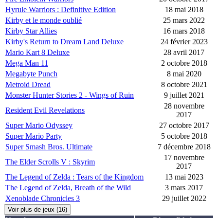
Hyrule Warriors : Definitive Edition
18 mai 2018
Kirby et le monde oublié
25 mars 2022
Kirby Star Allies
16 mars 2018
Kirby's Return to Dream Land Deluxe
24 février 2023
Mario Kart 8 Deluxe
28 avril 2017
Mega Man 11
2 octobre 2018
Megabyte Punch
8 mai 2020
Metroid Dread
8 octobre 2021
Monster Hunter Stories 2 - Wings of Ruin
9 juillet 2021
28 novembre
Resident Evil Revelations
2017
Super Mario Odyssey
27 octobre 2017
Super Mario Party
5 octobre 2018
Super Smash Bros. Ultimate
7 décembre 2018
17 novembre
The Elder Scrolls V : Skyrim
2017
The Legend of Zelda : Tears of the Kingdom
13 mai 2023
The Legend of Zelda, Breath of the Wild
3 mars 2017
Xenoblade Chronicles 3
29 juillet 2022
Voir plus de jeux (16)