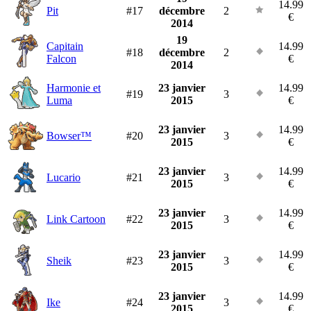
14.99
Pit
#17
décembre
2
€
2014
19
Capitain
14.99
#18
décembre
2
Falcon
€
2014
Harmonie et
23 janvier
14.99
#19
3
Luma
2015
€
23 janvier
14.99
Bowser™
#20
3
2015
€
23 janvier
14.99
Lucario
#21
3
2015
€
23 janvier
14.99
Link Cartoon
#22
3
2015
€
23 janvier
14.99
Sheik
#23
3
2015
€
23 janvier
14.99
Ike
#24
3
2015
€