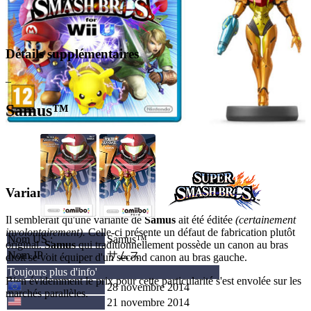
Détails supplémentaires
–
Samus™
Variant Samus
Il semblerait qu'une variante de
Samus
ait été éditée
(certainement
involontairement).
Celle-ci présente un défaut de fabrication plutôt
Nom US :
Samus™
original.
Samus
qui traditionnellement possède un canon au bras
Nom JP :
サムス
droit se voit équiper d'un second canon au bras gauche.
Toujours plus d'info'
Bien évidemment le prix pour cette particularité s'est envolée sur les
28 novembre 2014
marchés parallèles.
21 novembre 2014