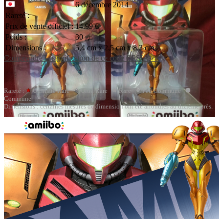
6 décembre 2014
Rareté :
Prix de vente officiel :
14.99 €
Poids :
30 gr.
Dimensions :
5,4 cm x 2,5 cm x 8,3 cm
Comprendre la signification de ce code CPSIA >>
Rareté :
Ultimate Rare
Ultra Rare
Rare
Peu Commune
Commune
Dimensions : certaines mesures de dimension ont été arrondies au dizième près.