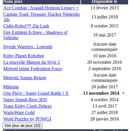
Nom jeux
Disponible le
Ace Combat : Assault Horizon Legacy +
13 février 2015
Captain Toad: Treasure Tracker Nintendo
13 juillet 2018
3ds
Chibi-Robo!™ Zip Lash
8 octobre 2015
Fire Emblem Echoes - Shadows of
19 mai 2017
Valentia
Aucune date
Hyrule Warriors : Legends
communiquée
Kirby Planet Robobot
10 juin 2016
La nouvelle Maison du Style 2
20 novembre 2016
Metroid prime Federation Force
2 septembre 2016
Aucune date
Metroid: Samus Return
communiquée
Miitopia
28 juillet 2017
One Piece : Super Grand Battle ! X
13 novembre 2014
Super Smash Bros 3DS
4 octobre 2014
Team Kirby Clash Deluxe
13 avril 2017
WarioWare Gold
27 juillet 2018
Word Puzzles by POWGI
28 janvier 2016
Voir plus de jeux (10)