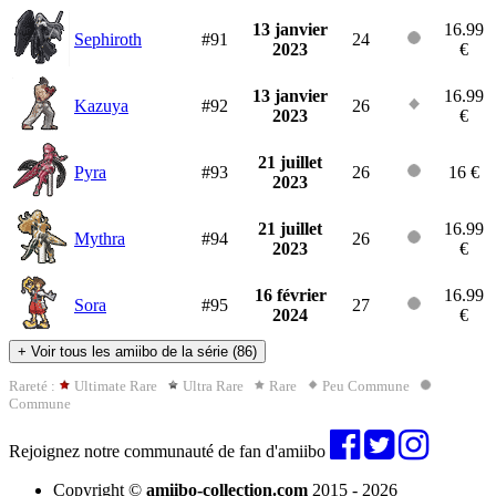
13 janvier
16.99
Sephiroth
#91
24
2023
€
13 janvier
16.99
Kazuya
#92
26
2023
€
21 juillet
Pyra
#93
26
16 €
2023
21 juillet
16.99
Mythra
#94
26
2023
€
16 février
16.99
Sora
#95
27
2024
€
+
Voir tous les amiibo de la série (86)
Rareté :
Ultimate Rare
Ultra Rare
Rare
Peu Commune
Commune
Rejoignez notre communauté de fan d'amiibo
Copyright ©
amiibo-collection.com
2015 - 2026