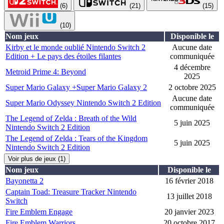
(6)
(21)
(15)
(10)
Nom jeux
Disponible le
Kirby et le monde oublié Nintendo Switch 2
Aucune date
Edition + Le pays des étoiles filantes
communiquée
4 décembre
Metroid Prime 4: Beyond
2025
Super Mario Galaxy +Super Mario Galaxy 2
2 octobre 2025
Aucune date
Super Mario Odyssey Nintendo Switch 2 Edition
communiquée
The Legend of Zelda : Breath of the Wild
5 juin 2025
Nintendo Switch 2 Edition
The Legend of Zelda : Tears of the Kingdom
5 juin 2025
Nintendo Switch 2 Edition
Voir plus de jeux (1)
Nom jeux
Disponible le
Bayonetta 2
16 février 2018
Captain Toad: Treasure Tracker Nintendo
13 juillet 2018
Switch
Fire Emblem Engage
20 janvier 2023
Fire Emblem Warriors
20 octobre 2017