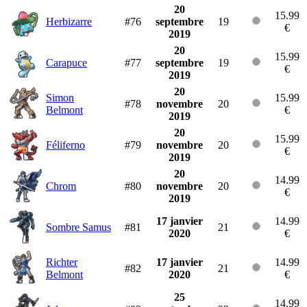
20
15.99
Herbizarre
#76
septembre
19
€
2019
20
15.99
Carapuce
#77
septembre
19
€
2019
20
Simon
15.99
#78
novembre
20
Belmont
€
2019
20
15.99
Féliferno
#79
novembre
20
€
2019
20
14.99
Chrom
#80
novembre
20
€
2019
17 janvier
14.99
Sombre Samus
#81
21
2020
€
Richter
17 janvier
14.99
#82
21
Belmont
2020
€
25
14.99