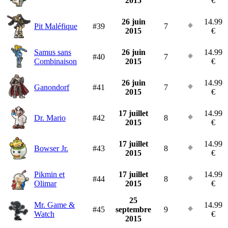
2015
€
26 juin
14.99
Pit Maléfique
#39
7
2015
€
Samus sans
26 juin
14.99
#40
7
Combinaison
2015
€
26 juin
14.99
Ganondorf
#41
7
2015
€
17 juillet
14.99
Dr. Mario
#42
8
2015
€
17 juillet
14.99
Bowser Jr.
#43
8
2015
€
Pikmin et
17 juillet
14.99
#44
8
Olimar
2015
€
25
Mr. Game &
14.99
#45
septembre
9
Watch
€
2015