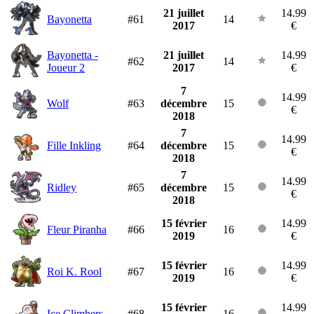
21 juillet
14.99
Bayonetta
#61
14
2017
€
Bayonetta -
21 juillet
14.99
#62
14
Joueur 2
2017
€
7
14.99
Wolf
#63
décembre
15
€
2018
7
14.99
Fille Inkling
#64
décembre
15
€
2018
7
14.99
Ridley
#65
décembre
15
€
2018
15 février
14.99
Fleur Piranha
#66
16
2019
€
15 février
14.99
Roi K. Rool
#67
16
2019
€
15 février
14.99
Ice Climbers
#68
16