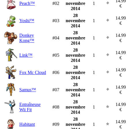
14.99
Peach™
#02
novembre
1
€
2014
28
14.99
Yoshi™
#03
novembre
1
€
2014
28
Donkey
14.99
#04
novembre
1
Kong™
€
2014
28
14.99
Link™
#05
novembre
1
€
2014
28
14.99
Fox Mc Cloud
#06
novembre
1
€
2014
28
14.99
Samus™
#07
novembre
1
€
2014
28
Entraîneuse
14.99
#08
novembre
1
Wii Fit
€
2014
28
14.99
Habitant
#09
novembre
1
€