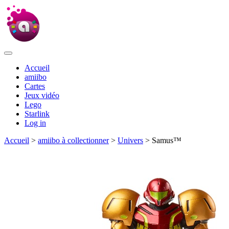
Accueil
amiibo
Cartes
Jeux vidéo
Lego
Starlink
Log in
Accueil
>
amiibo à collectionner
>
Univers
> Samus™