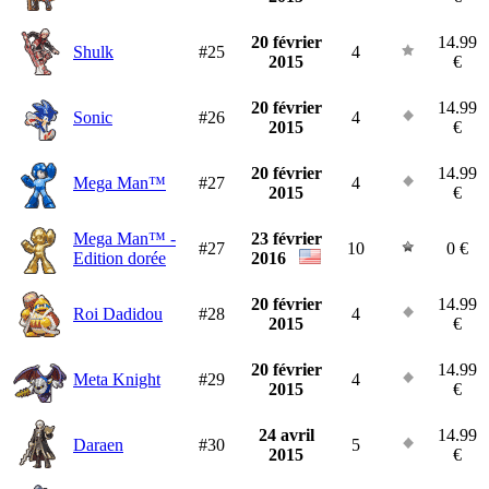
20 février
14.99
Shulk
#25
4
2015
€
20 février
14.99
Sonic
#26
4
2015
€
20 février
14.99
Mega Man™
#27
4
2015
€
Mega Man™ -
23 février
#27
10
0 €
Edition dorée
2016
20 février
14.99
Roi Dadidou
#28
4
2015
€
20 février
14.99
Meta Knight
#29
4
2015
€
24 avril
14.99
Daraen
#30
5
2015
€