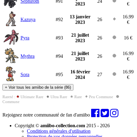
Sephiroth
#91
24
2023
€
13 janvier
16.99
Kazuya
#92
26
2023
€
21 juillet
Pyra
#93
26
16 €
2023
21 juillet
16.99
Mythra
#94
26
2023
€
16 février
16.99
Sora
#95
27
2024
€
+
Voir tous les amiibo de la série (86)
Rareté :
Ultimate Rare
Ultra Rare
Rare
Peu Commune
Commune
Rejoignez notre communauté de fan d'amiibo
Copyright ©
amiibo-collection.com
2015 - 2026
Conditions générales d'utilisation
Protection de vos données personnelles