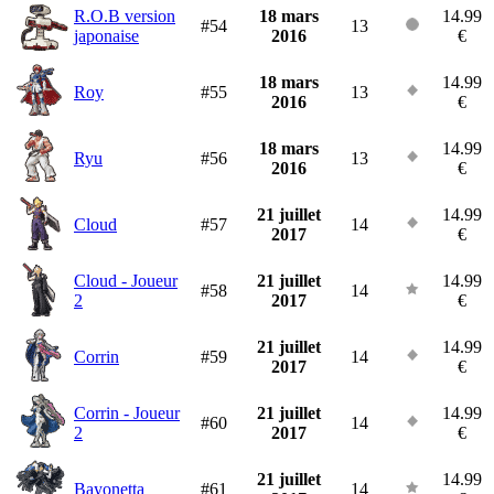
R.O.B version
18 mars
14.99
#54
13
japonaise
2016
€
18 mars
14.99
Roy
#55
13
2016
€
18 mars
14.99
Ryu
#56
13
2016
€
21 juillet
14.99
Cloud
#57
14
2017
€
Cloud - Joueur
21 juillet
14.99
#58
14
2
2017
€
21 juillet
14.99
Corrin
#59
14
2017
€
Corrin - Joueur
21 juillet
14.99
#60
14
2
2017
€
21 juillet
14.99
Bayonetta
#61
14