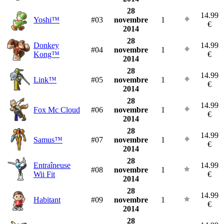
28
14.99
Yoshi™
#03
novembre
1
€
2014
28
Donkey
14.99
#04
novembre
1
Kong™
€
2014
28
14.99
Link™
#05
novembre
1
€
2014
28
14.99
Fox Mc Cloud
#06
novembre
1
€
2014
28
14.99
Samus™
#07
novembre
1
€
2014
28
Entraîneuse
14.99
#08
novembre
1
Wii Fit
€
2014
28
14.99
Habitant
#09
novembre
1
€
2014
28