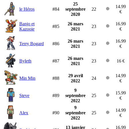
25
14.99
le Héros
#84
septembre
22
€
2020
Banjo et
26 mars
16.99
#85
23
Kazooie
2021
€
26 mars
16.99
Terry Bogard
#86
23
2021
€
26 mars
Byleth
#87
23
16 €
2021
29 avril
14.99
Min Min
#88
24
2022
€
9
15.99
Steve
#89
septembre
25
€
2022
9
14.99
Alex
#90
septembre
25
€
2022
13 janvier
16.99