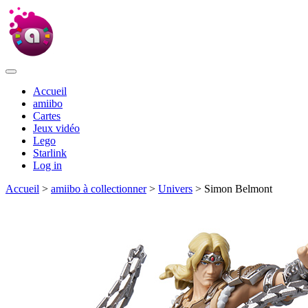
Accueil
amiibo
Cartes
Jeux vidéo
Lego
Starlink
Log in
Accueil
>
amiibo à collectionner
>
Univers
> Simon Belmont