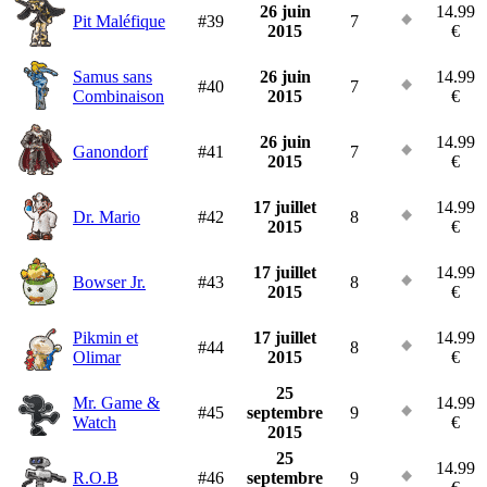
26 juin
14.99
Pit Maléfique
#39
7
2015
€
Samus sans
26 juin
14.99
#40
7
Combinaison
2015
€
26 juin
14.99
Ganondorf
#41
7
2015
€
17 juillet
14.99
Dr. Mario
#42
8
2015
€
17 juillet
14.99
Bowser Jr.
#43
8
2015
€
Pikmin et
17 juillet
14.99
#44
8
Olimar
2015
€
25
Mr. Game &
14.99
#45
septembre
9
Watch
€
2015
25
14.99
R.O.B
#46
septembre
9