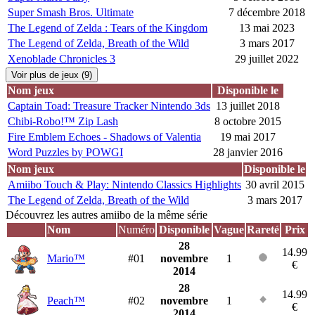
Super Smash Bros. Ultimate
7 décembre 2018
The Legend of Zelda : Tears of the Kingdom
13 mai 2023
The Legend of Zelda, Breath of the Wild
3 mars 2017
Xenoblade Chronicles 3
29 juillet 2022
Voir plus de jeux (9)
Nom jeux
Disponible le
Captain Toad: Treasure Tracker Nintendo 3ds
13 juillet 2018
Chibi-Robo!™ Zip Lash
8 octobre 2015
Fire Emblem Echoes - Shadows of Valentia
19 mai 2017
Word Puzzles by POWGI
28 janvier 2016
Nom jeux
Disponible le
Amiibo Touch & Play: Nintendo Classics Highlights
30 avril 2015
The Legend of Zelda, Breath of the Wild
3 mars 2017
Découvrez les autres amiibo de la même série
Nom
Numéro
Disponible
Vague
Rareté
Prix
28
14.99
Mario™
#01
novembre
1
€
2014
28
14.99
Peach™
#02
novembre
1
€
2014