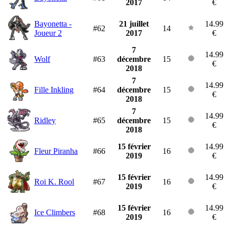
2017
€
Bayonetta -
21 juillet
14.99
#62
14
Joueur 2
2017
€
7
14.99
Wolf
#63
décembre
15
€
2018
7
14.99
Fille Inkling
#64
décembre
15
€
2018
7
14.99
Ridley
#65
décembre
15
€
2018
15 février
14.99
Fleur Piranha
#66
16
2019
€
15 février
14.99
Roi K. Rool
#67
16
2019
€
15 février
14.99
Ice Climbers
#68
16
2019
€