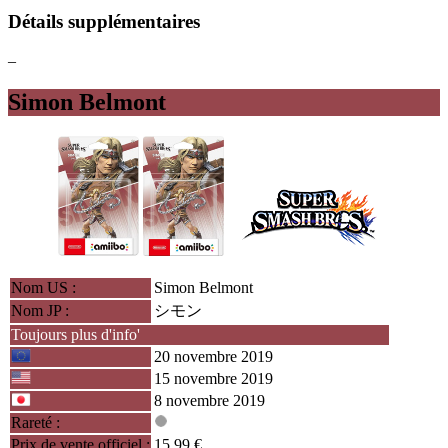
Détails supplémentaires
–
Simon Belmont
Nom US :
Simon Belmont
Nom JP :
シモン
Toujours plus d'info'
20 novembre 2019
15 novembre 2019
8 novembre 2019
Rareté :
Prix de vente officiel :
15.99 €