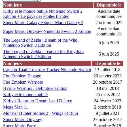
Nom jeux
Disponible le
Kirby et le monde oublié Nintendo Switch 2
Aucune date
Edition + Le pays des étoiles filantes
communiquée
Super Mario Galaxy +Super Mario Galaxy 2
2 octobre 2025
Aucune date
Super Mario Odyssey Nintendo Switch 2 Edition
communiquée
The Legend of Zelda : Breath of the Wild
5 juin 2025
Nintendo Switch 2 Edition
The Legend of Zelda : Tears of the Kingdom
5 juin 2025
Nintendo Switch 2 Edition
Nom jeux
Disponible le
Captain Toad: Treasure Tracker Nintendo Switch
13 juillet 2018
Fire Emblem Engage
20 janvier 2023
Fire Emblem Warriors
20 octobre 2017
Hyrule Warriors : Definitive Edition
18 mai 2018
Kirby et le monde oublié
25 mars 2022
Kirby's Return to Dream Land Deluxe
24 février 2023
Mega Man 11
2 octobre 2018
Monster Hunter Stories 2 - Wings of Ruin
9 juillet 2021
Super Mario Odyssey
27 octobre 2017
Super Mario Party
5 octobre 2018