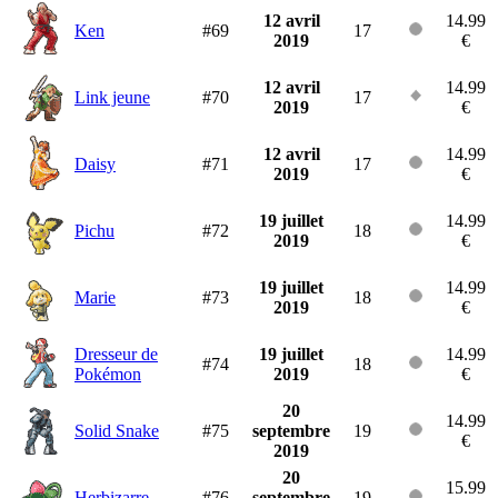
12 avril
14.99
Ken
#69
17
2019
€
12 avril
14.99
Link jeune
#70
17
2019
€
12 avril
14.99
Daisy
#71
17
2019
€
19 juillet
14.99
Pichu
#72
18
2019
€
19 juillet
14.99
Marie
#73
18
2019
€
Dresseur de
19 juillet
14.99
#74
18
Pokémon
2019
€
20
14.99
Solid Snake
#75
septembre
19
€
2019
20
15.99
Herbizarre
#76
septembre
19