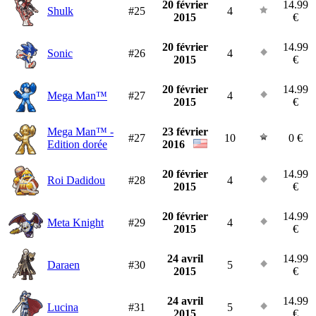
20 février
14.99
Shulk
#25
4
2015
€
20 février
14.99
Sonic
#26
4
2015
€
20 février
14.99
Mega Man™
#27
4
2015
€
Mega Man™ -
23 février
#27
10
0 €
Edition dorée
2016
20 février
14.99
Roi Dadidou
#28
4
2015
€
20 février
14.99
Meta Knight
#29
4
2015
€
24 avril
14.99
Daraen
#30
5
2015
€
24 avril
14.99
Lucina
#31
5
2015
€