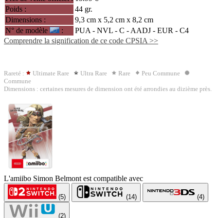
Poids :
44 gr.
Dimensions :
9,3 cm x 5,2 cm x 8,2 cm
N° de modèle
:
PUA - NVL - C -
AADJ
- EUR - C4
Comprendre la signification de ce code CPSIA >>
Rareté :
Ultimate Rare
Ultra Rare
Rare
Peu Commune
Commune
Dimensions : certaines mesures de dimension ont été arrondies au dizième près.
L'amiibo Simon Belmont est compatible avec
(5)
(14)
(4)
(2)