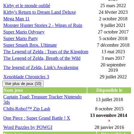
Kirby et le monde oublié
25 mars 2022
Kirby's Return to Dream Land Deluxe
24 février 2023
Mega Man 11
2 octobre 2018
Monster Hunter Stories 2 - Wings of Ruin
9 juillet 2021
Super Mario Odyssey
27 octobre 2017
Super Mario Party
5 octobre 2018
Super Smash Bros. Ultimate
7 décembre 2018
The Legend of Zelda : Tears of the Kingdom
13 mai 2023
The Legend of Zelda, Breath of the Wild
3 mars 2017
20 septembre
The legend of Zelda, Link's Awakening
2019
Xenoblade Chronicles 3
29 juillet 2022
Voir plus de jeux (10)
Nom jeux
Disponible le
Captain Toad: Treasure Tracker Nintendo
13 juillet 2018
3ds
Chibi-Robo!™ Zip Lash
8 octobre 2015
13 novembre 2014
One Piece : Super Grand Battle ! X
Word Puzzles by POWGI
28 janvier 2016