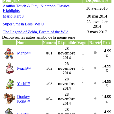
Nom jeux
Disponible le
Amiibo Touch & Play: Nintendo Classics
30 avril 2015
Highlights
Mario Kart 8
30 mai 2014
28 novembre
Super Smash Bros. Wii U
2014
The Legend of Zelda, Breath of the Wild
3 mars 2017
Découvrez les autres amiibo de la même série
Nom
Numéro
Disponible
Vague
Rareté
Prix
28
14.99
Mario™
#01
novembre
1
€
2014
28
14.99
Peach™
#02
novembre
1
€
2014
28
14.99
Yoshi™
#03
novembre
1
€
2014
28
Donkey
14.99
#04
novembre
1
Kong™
€
2014
28
14.99