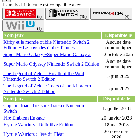
L'amiibo Link jeune est compatible avec
(5)
(15)
(4)
(4)
Nom jeux
Disponible le
Kirby et le monde oublié Nintendo Switch 2
Aucune date
Edition + Le pays des étoiles filantes
communiquée
Super Mario Galaxy +Super Mario Galaxy 2
2 octobre 2025
Aucune date
Super Mario Odyssey Nintendo Switch 2 Edition
communiquée
The Legend of Zelda : Breath of the Wild
5 juin 2025
Nintendo Switch 2 Edition
The Legend of Zelda : Tears of the Kingdom
5 juin 2025
Nintendo Switch 2 Edition
Nom jeux
Disponible le
Captain Toad: Treasure Tracker Nintendo
13 juillet 2018
Switch
Fire Emblem Engage
20 janvier 2023
Hyrule Warriors : Definitive Edition
18 mai 2018
20 novembre
Hyrule Warriors : l'ère du Fléau
2020