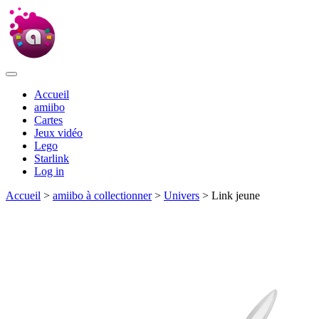
Accueil
amiibo
Cartes
Jeux vidéo
Lego
Starlink
Log in
Accueil
>
amiibo à collectionner
>
Univers
> Link jeune