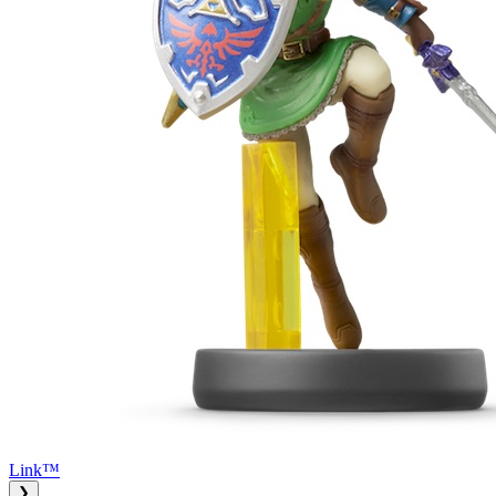
Link™
❯