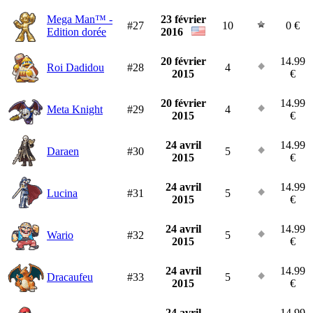
Mega Man™ -
23 février
#27
10
0 €
Edition dorée
2016
20 février
14.99
Roi Dadidou
#28
4
2015
€
20 février
14.99
Meta Knight
#29
4
2015
€
24 avril
14.99
Daraen
#30
5
2015
€
24 avril
14.99
Lucina
#31
5
2015
€
24 avril
14.99
Wario
#32
5
2015
€
24 avril
14.99
Dracaufeu
#33
5
2015
€
24 avril
14.99