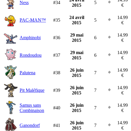
Ness
#34
5
2015
€
24 avril
14.99
PAC-MAN™
#35
5
2015
€
29 mai
14.99
Amphinobi
#36
6
2015
€
29 mai
14.99
Rondoudou
#37
6
2015
€
26 juin
14.99
Palutena
#38
7
2015
€
26 juin
14.99
Pit Maléfique
#39
7
2015
€
Samus sans
26 juin
14.99
#40
7
Combinaison
2015
€
26 juin
14.99
Ganondorf
#41
7
2015
€