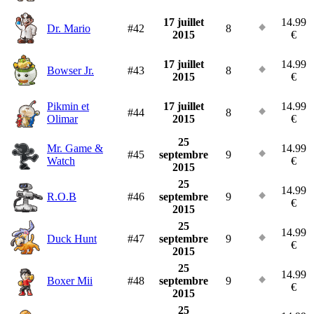
17 juillet
14.99
Dr. Mario
#42
8
2015
€
17 juillet
14.99
Bowser Jr.
#43
8
2015
€
Pikmin et
17 juillet
14.99
#44
8
Olimar
2015
€
25
Mr. Game &
14.99
#45
septembre
9
Watch
€
2015
25
14.99
R.O.B
#46
septembre
9
€
2015
25
14.99
Duck Hunt
#47
septembre
9
€
2015
25
14.99
Boxer Mii
#48
septembre
9
€
2015
25