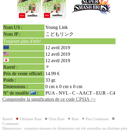
Nom US :
Young Link
Nom JP :
こどもリンク
Toujours plus d'info'
12 avril 2019
12 avril 2019
12 avril 2019
Rareté :
Prix de vente officiel :
14.99 €
Poids :
33 gr.
Dimensions :
0 cm x 0 cm x 0 cm
N° de modèle
:
PUA - NVL - C -
AACT
- EUR - C4
Comprendre la signification de ce code CPSIA >>
Rareté :
Ultimate Rare
Ultra Rare
Rare
Peu Commune
Commune
Dimensions : certaines mesures de dimension ont été arrondies au dizième près.