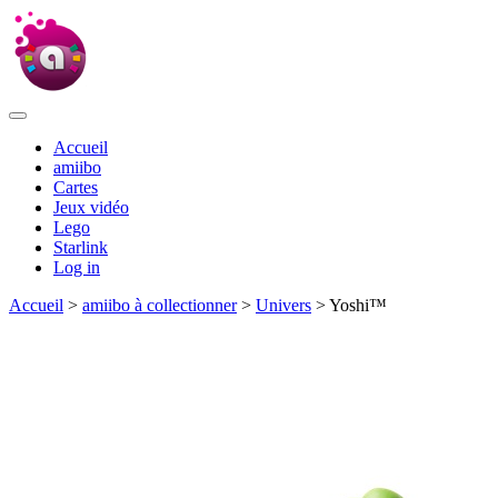
Accueil
amiibo
Cartes
Jeux vidéo
Lego
Starlink
Log in
Accueil
>
amiibo à collectionner
>
Univers
> Yoshi™