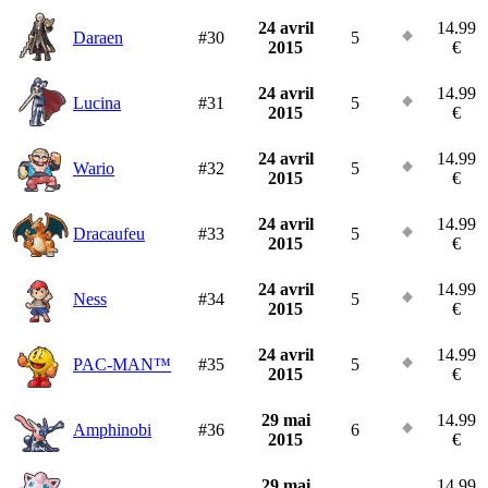
24 avril
14.99
Daraen
#30
5
2015
€
24 avril
14.99
Lucina
#31
5
2015
€
24 avril
14.99
Wario
#32
5
2015
€
24 avril
14.99
Dracaufeu
#33
5
2015
€
24 avril
14.99
Ness
#34
5
2015
€
24 avril
14.99
PAC-MAN™
#35
5
2015
€
29 mai
14.99
Amphinobi
#36
6
2015
€
29 mai
14.99