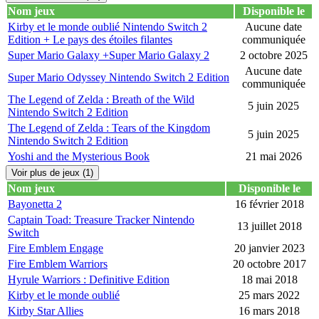
Nom jeux
Disponible le
Kirby et le monde oublié Nintendo Switch 2
Aucune date
Edition + Le pays des étoiles filantes
communiquée
Super Mario Galaxy +Super Mario Galaxy 2
2 octobre 2025
Aucune date
Super Mario Odyssey Nintendo Switch 2 Edition
communiquée
The Legend of Zelda : Breath of the Wild
5 juin 2025
Nintendo Switch 2 Edition
The Legend of Zelda : Tears of the Kingdom
5 juin 2025
Nintendo Switch 2 Edition
Yoshi and the Mysterious Book
21 mai 2026
Voir plus de jeux (1)
Nom jeux
Disponible le
Bayonetta 2
16 février 2018
Captain Toad: Treasure Tracker Nintendo
13 juillet 2018
Switch
Fire Emblem Engage
20 janvier 2023
Fire Emblem Warriors
20 octobre 2017
Hyrule Warriors : Definitive Edition
18 mai 2018
Kirby et le monde oublié
25 mars 2022
Kirby Star Allies
16 mars 2018