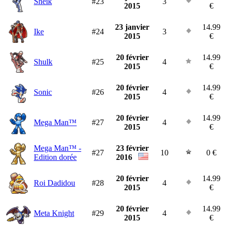
Sheik
#23
3
2015
€
23 janvier
14.99
Ike
#24
3
2015
€
20 février
14.99
Shulk
#25
4
2015
€
20 février
14.99
Sonic
#26
4
2015
€
20 février
14.99
Mega Man™
#27
4
2015
€
Mega Man™ -
23 février
#27
10
0 €
Edition dorée
2016
20 février
14.99
Roi Dadidou
#28
4
2015
€
20 février
14.99
Meta Knight
#29
4
2015
€