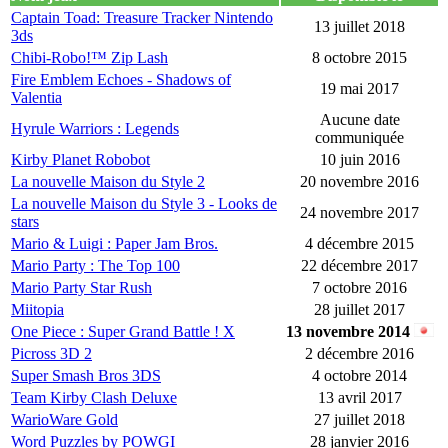
Captain Toad: Treasure Tracker Nintendo
13 juillet 2018
3ds
Chibi-Robo!™ Zip Lash
8 octobre 2015
Fire Emblem Echoes - Shadows of
19 mai 2017
Valentia
Aucune date
Hyrule Warriors : Legends
communiquée
Kirby Planet Robobot
10 juin 2016
La nouvelle Maison du Style 2
20 novembre 2016
La nouvelle Maison du Style 3 - Looks de
24 novembre 2017
stars
Mario & Luigi : Paper Jam Bros.
4 décembre 2015
Mario Party : The Top 100
22 décembre 2017
Mario Party Star Rush
7 octobre 2016
Miitopia
28 juillet 2017
One Piece : Super Grand Battle ! X
13 novembre 2014
Picross 3D 2
2 décembre 2016
Super Smash Bros 3DS
4 octobre 2014
Team Kirby Clash Deluxe
13 avril 2017
WarioWare Gold
27 juillet 2018
Word Puzzles by POWGI
28 janvier 2016