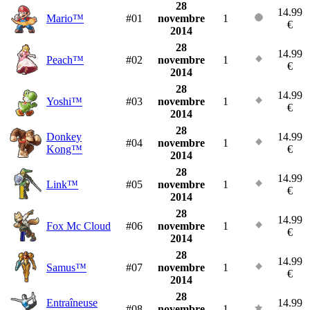
28
14.99
Mario™
#01
novembre
1
€
2014
28
14.99
Peach™
#02
novembre
1
€
2014
28
14.99
Yoshi™
#03
novembre
1
€
2014
28
Donkey
14.99
#04
novembre
1
Kong™
€
2014
28
14.99
Link™
#05
novembre
1
€
2014
28
14.99
Fox Mc Cloud
#06
novembre
1
€
2014
28
14.99
Samus™
#07
novembre
1
€
2014
28
Entraîneuse
14.99
#08
novembre
1