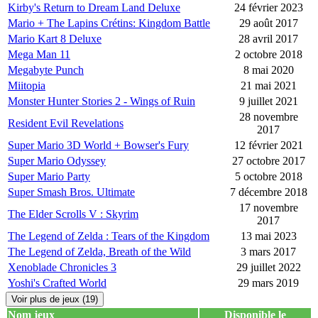
Kirby's Return to Dream Land Deluxe
24 février 2023
Mario + The Lapins Crétins: Kingdom Battle
29 août 2017
Mario Kart 8 Deluxe
28 avril 2017
Mega Man 11
2 octobre 2018
Megabyte Punch
8 mai 2020
Miitopia
21 mai 2021
Monster Hunter Stories 2 - Wings of Ruin
9 juillet 2021
28 novembre
Resident Evil Revelations
2017
Super Mario 3D World + Bowser's Fury
12 février 2021
Super Mario Odyssey
27 octobre 2017
Super Mario Party
5 octobre 2018
Super Smash Bros. Ultimate
7 décembre 2018
17 novembre
The Elder Scrolls V : Skyrim
2017
The Legend of Zelda : Tears of the Kingdom
13 mai 2023
The Legend of Zelda, Breath of the Wild
3 mars 2017
Xenoblade Chronicles 3
29 juillet 2022
Yoshi's Crafted World
29 mars 2019
Voir plus de jeux (19)
Nom jeux
Disponible le