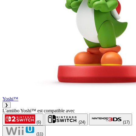
Yoshi™
❯
L'amiibo Yoshi™ est compatible avec
(6)
(24)
(17)
(11)