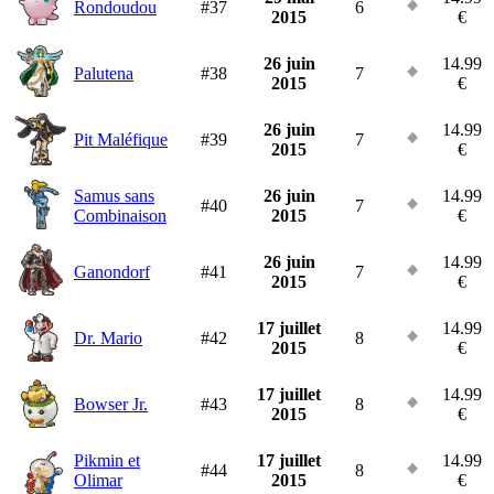
Rondoudou
#37
6
2015
€
26 juin
14.99
Palutena
#38
7
2015
€
26 juin
14.99
Pit Maléfique
#39
7
2015
€
Samus sans
26 juin
14.99
#40
7
Combinaison
2015
€
26 juin
14.99
Ganondorf
#41
7
2015
€
17 juillet
14.99
Dr. Mario
#42
8
2015
€
17 juillet
14.99
Bowser Jr.
#43
8
2015
€
Pikmin et
17 juillet
14.99
#44
8
Olimar
2015
€