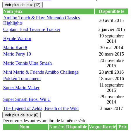
Voir plus de jeux (12)
Nom jeux
Disponible le
Amiibo Touch & Play: Nintendo Classics
30 avril 2015
Highlights
Captain Toad Treasure Tracker
2 janvier 2015
19 septembre
Hyrule Warrior
2014
Mario Kart 8
30 mai 2014
Mario Party 10
20 mars 2015
20 novembre
Mario Tennis Ultra Smash
2015
Mini Mario & Friends Amiibo Challenge
28 avril 2016
Pokkén Tournament
18 mars 2016
11 septembre
Super Mario Maker
2015
28 novembre
Super Smash Bros. Wii U
2014
The Legend of Zelda, Breath of the Wild
3 mars 2017
Voir plus de jeux (6)
Découvrez les autres amiibo de la même série
Nom
Numéro
Disponible
Vague
Rareté
Prix