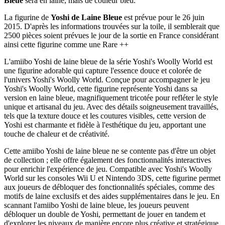
Bleue
sera en laine, mais de couleur bleu.
La figurine de
Yoshi de Laine Bleue
est prévue pour le 26 juin
2015. D'après les informations trouvées sur la toile, il semblerait que
2500 pièces soient prévues le jour de la sortie en France considérant
ainsi cette figurine comme une Rare ++
L'amiibo Yoshi de laine bleue de la série Yoshi's Woolly World est
une figurine adorable qui capture l'essence douce et colorée de
l'univers Yoshi's Woolly World. Conçue pour accompagner le jeu
Yoshi's Woolly World, cette figurine représente Yoshi dans sa
version en laine bleue, magnifiquement tricotée pour refléter le style
unique et artisanal du jeu. Avec des détails soigneusement travaillés,
tels que la texture douce et les coutures visibles, cette version de
Yoshi est charmante et fidèle à l'esthétique du jeu, apportant une
touche de chaleur et de créativité.
Cette amiibo Yoshi de laine bleue ne se contente pas d'être un objet
de collection ; elle offre également des fonctionnalités interactives
pour enrichir l'expérience de jeu. Compatible avec Yoshi's Woolly
World sur les consoles Wii U et Nintendo 3DS, cette figurine permet
aux joueurs de débloquer des fonctionnalités spéciales, comme des
motifs de laine exclusifs et des aides supplémentaires dans le jeu. En
scannant l'amiibo Yoshi de laine bleue, les joueurs peuvent
débloquer un double de Yoshi, permettant de jouer en tandem et
d'explorer les niveaux de manière encore plus créative et stratégique.