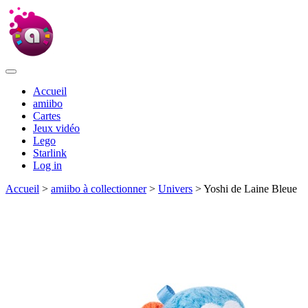
Accueil
amiibo
Cartes
Jeux vidéo
Lego
Starlink
Log in
Accueil
>
amiibo à collectionner
>
Univers
> Yoshi de Laine Bleue