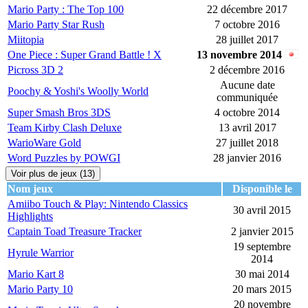
Mario Party : The Top 100
22 décembre 2017
Mario Party Star Rush
7 octobre 2016
Miitopia
28 juillet 2017
One Piece : Super Grand Battle ! X
13 novembre 2014
Picross 3D 2
2 décembre 2016
Aucune date
Poochy & Yoshi's Woolly World
communiquée
Super Smash Bros 3DS
4 octobre 2014
Team Kirby Clash Deluxe
13 avril 2017
WarioWare Gold
27 juillet 2018
Word Puzzles by POWGI
28 janvier 2016
Voir plus de jeux (13)
Nom jeux
Disponible le
Amiibo Touch & Play: Nintendo Classics
30 avril 2015
Highlights
Captain Toad Treasure Tracker
2 janvier 2015
19 septembre
Hyrule Warrior
2014
Mario Kart 8
30 mai 2014
Mario Party 10
20 mars 2015
20 novembre