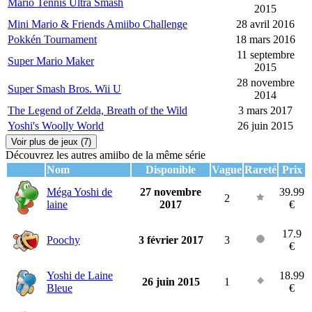
Mario Tennis Ultra Smash
2015
Mini Mario & Friends Amiibo Challenge
28 avril 2016
Pokkén Tournament
18 mars 2016
11 septembre
Super Mario Maker
2015
28 novembre
Super Smash Bros. Wii U
2014
The Legend of Zelda, Breath of the Wild
3 mars 2017
Yoshi's Woolly World
26 juin 2015
Voir plus de jeux (7)
Découvrez les autres amiibo de la même série
Nom
Disponible
Vague
Rareté
Prix
Méga Yoshi de
27 novembre
39.99
2
laine
2017
€
17.9
Poochy
3 février 2017
3
€
Yoshi de Laine
18.99
26 juin 2015
1
Bleue
€