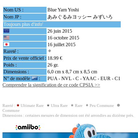
Nom US :
Blue Yarn Yoshi
Nom JP :
あみぐるみヨッシー みずいろ
Toujours plus d'info'
26 juin 2015
16 octobre 2015
16 juillet 2015
Rareté :
Prix de vente officiel :
18.99 €
Poids :
26 gr.
Dimensions :
6,0 cm x 8,7 cm x 8,5 cm
N° de modèle
:
PUA - NVL - C -
YAAC
- EUR - C1
Comprendre la signification de ce code CPSIA >>
Rareté :
Ultimate Rare
Ultra Rare
Rare
Peu Commune
Commune
Dimensions : certaines mesures de dimension ont été arrondies au dizième près.