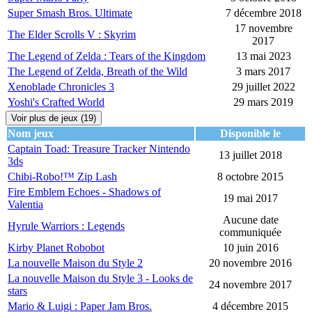
Super Smash Bros. Ultimate
7 décembre 2018
17 novembre
The Elder Scrolls V : Skyrim
2017
The Legend of Zelda : Tears of the Kingdom
13 mai 2023
The Legend of Zelda, Breath of the Wild
3 mars 2017
Xenoblade Chronicles 3
29 juillet 2022
Yoshi's Crafted World
29 mars 2019
Voir plus de jeux (19)
Nom jeux
Disponible le
Captain Toad: Treasure Tracker Nintendo
13 juillet 2018
3ds
Chibi-Robo!™ Zip Lash
8 octobre 2015
Fire Emblem Echoes - Shadows of
19 mai 2017
Valentia
Aucune date
Hyrule Warriors : Legends
communiquée
Kirby Planet Robobot
10 juin 2016
La nouvelle Maison du Style 2
20 novembre 2016
La nouvelle Maison du Style 3 - Looks de
24 novembre 2017
stars
Mario & Luigi : Paper Jam Bros.
4 décembre 2015