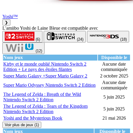
Yoshi™
❯
L'amiibo Yoshi de Laine Bleue est compatible avec
(6)
(24)
(18)
(12)
Nom jeux
Disponible le
Kirby et le monde oublié Nintendo Switch 2
Aucune date
Edition + Le pays des étoiles filantes
communiquée
Super Mario Galaxy +Super Mario Galaxy 2
2 octobre 2025
Aucune date
Super Mario Odyssey Nintendo Switch 2 Edition
communiquée
The Legend of Zelda : Breath of the Wild
5 juin 2025
Nintendo Switch 2 Edition
The Legend of Zelda : Tears of the Kingdom
5 juin 2025
Nintendo Switch 2 Edition
Yoshi and the Mysterious Book
21 mai 2026
Voir plus de jeux (1)
Nom jeux
Disponible le