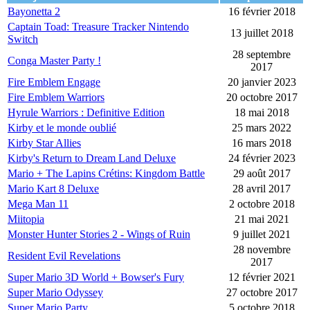
Bayonetta 2
16 février 2018
Captain Toad: Treasure Tracker Nintendo
13 juillet 2018
Switch
28 septembre
Conga Master Party !
2017
Fire Emblem Engage
20 janvier 2023
Fire Emblem Warriors
20 octobre 2017
Hyrule Warriors : Definitive Edition
18 mai 2018
Kirby et le monde oublié
25 mars 2022
Kirby Star Allies
16 mars 2018
Kirby's Return to Dream Land Deluxe
24 février 2023
Mario + The Lapins Crétins: Kingdom Battle
29 août 2017
Mario Kart 8 Deluxe
28 avril 2017
Mega Man 11
2 octobre 2018
Miitopia
21 mai 2021
Monster Hunter Stories 2 - Wings of Ruin
9 juillet 2021
28 novembre
Resident Evil Revelations
2017
Super Mario 3D World + Bowser's Fury
12 février 2021
Super Mario Odyssey
27 octobre 2017
Super Mario Party
5 octobre 2018