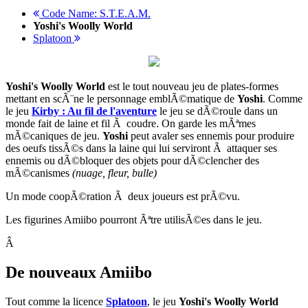
Code Name: S.T.E.A.M.
Yoshi's Woolly World
Splatoon
Yoshi's Woolly World
est le tout nouveau jeu de plates-formes
mettant en scÃ¨ne le personnage emblÃ©matique de
Yoshi
. Comme
le jeu
Kirby : Au fil de l'aventure
le jeu se dÃ©roule dans un
monde fait de laine et fil Ã coudre. On garde les mÃªmes
mÃ©caniques de jeu.
Yoshi
peut avaler ses ennemis pour produire
des oeufs tissÃ©s dans la laine qui lui serviront Ã attaquer ses
ennemis ou dÃ©bloquer des objets pour dÃ©clencher des
mÃ©canismes
(nuage, fleur, bulle)
Un mode coopÃ©ration Ã deux joueurs est prÃ©vu.
Les figurines Amiibo pourront Ãªtre utilisÃ©es dans le jeu.
Â
De nouveaux Amiibo
Tout comme la licence
Splatoon
, le jeu
Yoshi's Woolly World