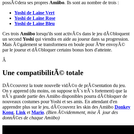
possÃ©dera ses propres
Amiibo
. Ils sont au nombre de trois :
Yoshi de Laine Vert
Yoshi de Laine Rose
Yoshi de Laine Bleu
Ces trois
Amiibo
lorsqu'ils sont activÃ©s dans le jeu dÃ©bloquent
un second
Yoshi
qui viendra en aide au joueur dans sa progression.
Mais Ã©galement se transformera en boule pour Ãªtre envoyÃ©
par le joueur et dÃ©bloquer certains bonus hors d'atteinte.
Â
Une compatibilitÃ© totale
DÃ©couvrez la toute nouvelle vidÃ©o de prÃ©sentation du jeu.
On y apprend (du moins, on suppose trÃ¨s trÃ¨s fortement) que la
trÃ¨s grande partie des Amiibo disponibles pourra dÃ©bloquer de
nouveaux costumes pour Yoshi et ses amis. En attendant d'en
apprendre plus sur le jeu, dÃ©couvrez les skin des Amiibo
Donkey
Kong
,
Link
et
Mario
.
(Bien Ã©videmment, mise Ã jour des
donnÃ©es de chaque Amiibo)