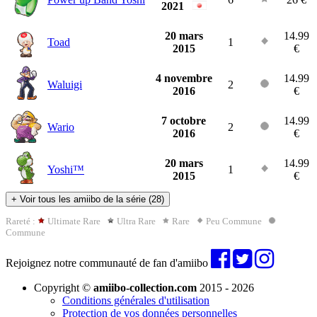
2021
20 mars
14.99
Toad
1
2015
€
4 novembre
14.99
Waluigi
2
2016
€
7 octobre
14.99
Wario
2
2016
€
20 mars
14.99
Yoshi™
1
2015
€
+
Voir tous les amiibo de la série (28)
Rareté :
Ultimate Rare
Ultra Rare
Rare
Peu Commune
Commune
Rejoignez notre communauté de fan d'amiibo
Copyright ©
amiibo-collection.com
2015 - 2026
Conditions générales d'utilisation
Protection de vos données personnelles