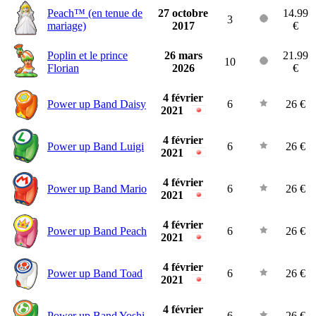
Peach™ (en tenue de
27 octobre
14.99
3
mariage)
2017
€
Poplin et le prince
26 mars
21.99
10
Florian
2026
€
4 février
Power up Band Daisy
6
26 €
2021
4 février
Power up Band Luigi
6
26 €
2021
4 février
Power up Band Mario
6
26 €
2021
4 février
Power up Band Peach
6
26 €
2021
4 février
Power up Band Toad
6
26 €
2021
4 février
Power up Band Yoshi
6
26 €