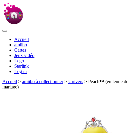
Accueil
amiibo
Cartes
Jeux vidéo
Lego
Starlink
Log in
Accueil
>
amiibo à collectionner
>
Univers
> Peach™ (en tenue de
mariage)