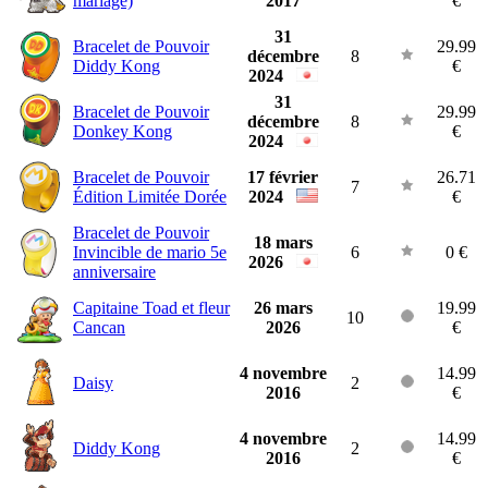
mariage)
2017
€
31
Bracelet de Pouvoir
29.99
décembre
8
Diddy Kong
€
2024
31
Bracelet de Pouvoir
29.99
décembre
8
Donkey Kong
€
2024
Bracelet de Pouvoir
17 février
26.71
7
Édition Limitée Dorée
2024
€
Bracelet de Pouvoir
18 mars
Invincible de mario 5e
6
0 €
2026
anniversaire
Capitaine Toad et fleur
26 mars
19.99
10
Cancan
2026
€
4 novembre
14.99
Daisy
2
2016
€
4 novembre
14.99
Diddy Kong
2
2016
€