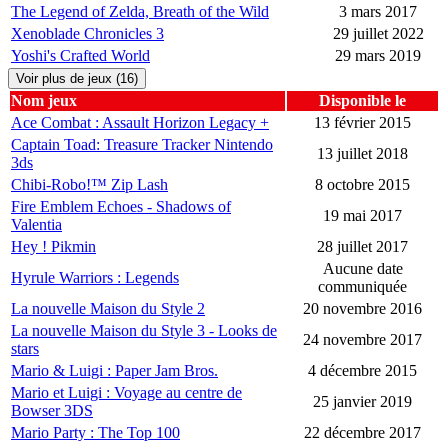
The Legend of Zelda, Breath of the Wild
3 mars 2017
Xenoblade Chronicles 3
29 juillet 2022
Yoshi's Crafted World
29 mars 2019
Voir plus de jeux (16)
Nom jeux
Disponible le
Ace Combat : Assault Horizon Legacy +
13 février 2015
Captain Toad: Treasure Tracker Nintendo
13 juillet 2018
3ds
Chibi-Robo!™ Zip Lash
8 octobre 2015
Fire Emblem Echoes - Shadows of
19 mai 2017
Valentia
Hey ! Pikmin
28 juillet 2017
Aucune date
Hyrule Warriors : Legends
communiquée
La nouvelle Maison du Style 2
20 novembre 2016
La nouvelle Maison du Style 3 - Looks de
24 novembre 2017
stars
Mario & Luigi : Paper Jam Bros.
4 décembre 2015
Mario et Luigi : Voyage au centre de
25 janvier 2019
Bowser 3DS
Mario Party : The Top 100
22 décembre 2017