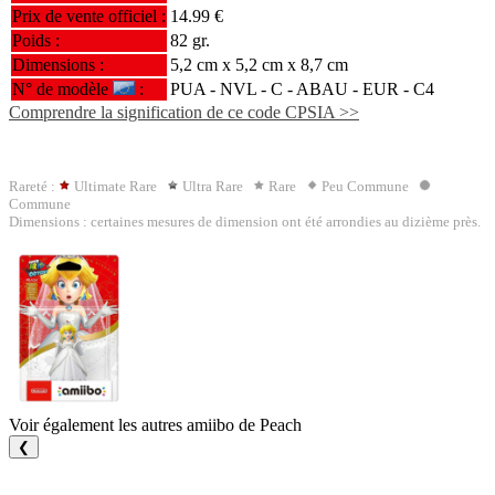
Prix de vente officiel :
14.99 €
Poids :
82 gr.
Dimensions :
5,2 cm x 5,2 cm x 8,7 cm
N° de modèle
:
PUA - NVL - C -
ABAU
- EUR - C4
Comprendre la signification de ce code CPSIA >>
Rareté :
Ultimate Rare
Ultra Rare
Rare
Peu Commune
Commune
Dimensions : certaines mesures de dimension ont été arrondies au dizième près.
Voir également les autres amiibo de Peach
❮