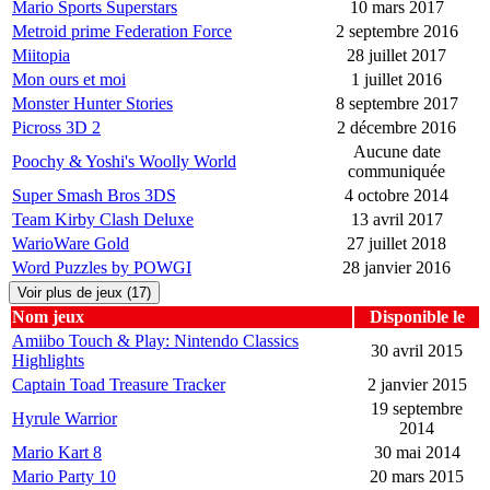
Mario Sports Superstars
10 mars 2017
Metroid prime Federation Force
2 septembre 2016
Miitopia
28 juillet 2017
Mon ours et moi
1 juillet 2016
Monster Hunter Stories
8 septembre 2017
Picross 3D 2
2 décembre 2016
Aucune date
Poochy & Yoshi's Woolly World
communiquée
Super Smash Bros 3DS
4 octobre 2014
Team Kirby Clash Deluxe
13 avril 2017
WarioWare Gold
27 juillet 2018
Word Puzzles by POWGI
28 janvier 2016
Voir plus de jeux (17)
Nom jeux
Disponible le
Amiibo Touch & Play: Nintendo Classics
30 avril 2015
Highlights
Captain Toad Treasure Tracker
2 janvier 2015
19 septembre
Hyrule Warrior
2014
Mario Kart 8
30 mai 2014
Mario Party 10
20 mars 2015