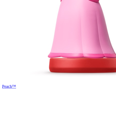
Peach™