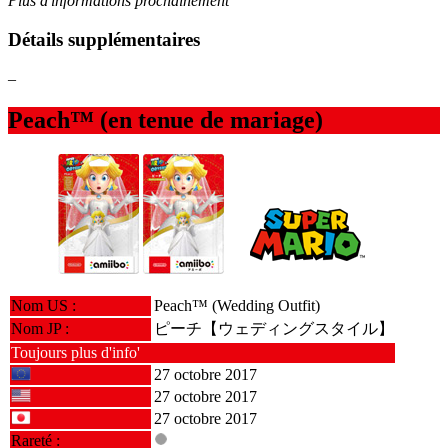
Plus d'informations prochainement
Détails supplémentaires
–
Peach™ (en tenue de mariage)
Nom US :
Peach™ (Wedding Outfit)
Nom JP :
ピーチ【ウェディングスタイル】
Toujours plus d'info'
27 octobre 2017
27 octobre 2017
27 octobre 2017
Rareté :