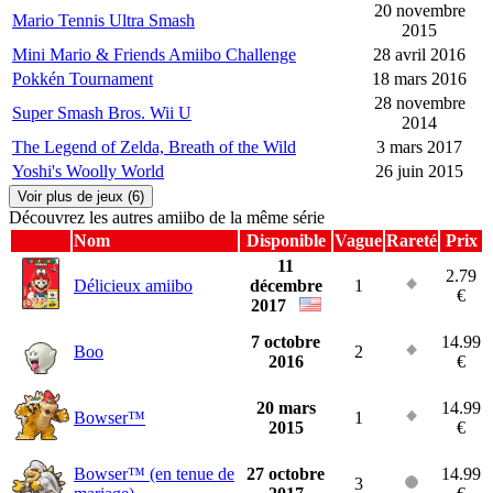
20 novembre
Mario Tennis Ultra Smash
2015
Mini Mario & Friends Amiibo Challenge
28 avril 2016
Pokkén Tournament
18 mars 2016
28 novembre
Super Smash Bros. Wii U
2014
The Legend of Zelda, Breath of the Wild
3 mars 2017
Yoshi's Woolly World
26 juin 2015
Voir plus de jeux (6)
Découvrez les autres amiibo de la même série
Nom
Disponible
Vague
Rareté
Prix
11
2.79
Délicieux amiibo
décembre
1
€
2017
7 octobre
14.99
Boo
2
2016
€
20 mars
14.99
Bowser™
1
2015
€
Bowser™ (en tenue de
27 octobre
14.99
3