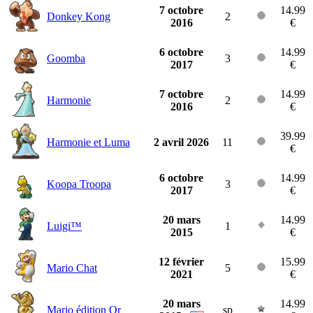
7 octobre
14.99
Donkey Kong
2
2016
€
6 octobre
14.99
Goomba
3
2017
€
7 octobre
14.99
Harmonie
2
2016
€
39.99
Harmonie et Luma
2 avril 2026
11
€
6 octobre
14.99
Koopa Troopa
3
2017
€
20 mars
14.99
Luigi™
1
2015
€
12 février
15.99
Mario Chat
5
2021
€
20 mars
14.99
Mario édition Or
sp