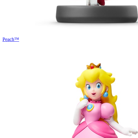
Peach™