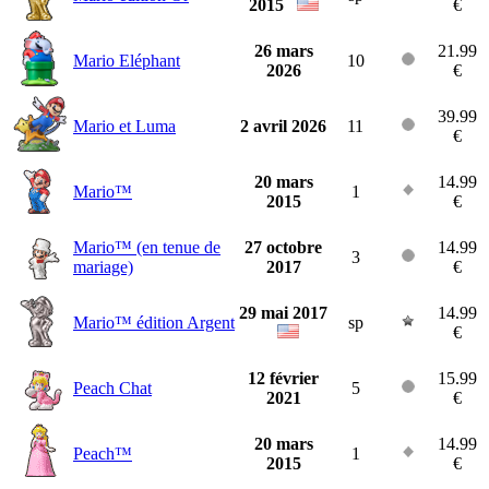
2015
€
26 mars
21.99
Mario Eléphant
10
2026
€
39.99
Mario et Luma
2 avril 2026
11
€
20 mars
14.99
Mario™
1
2015
€
Mario™ (en tenue de
27 octobre
14.99
3
mariage)
2017
€
29 mai 2017
14.99
Mario™ édition Argent
sp
€
12 février
15.99
Peach Chat
5
2021
€
20 mars
14.99
Peach™
1
2015
€