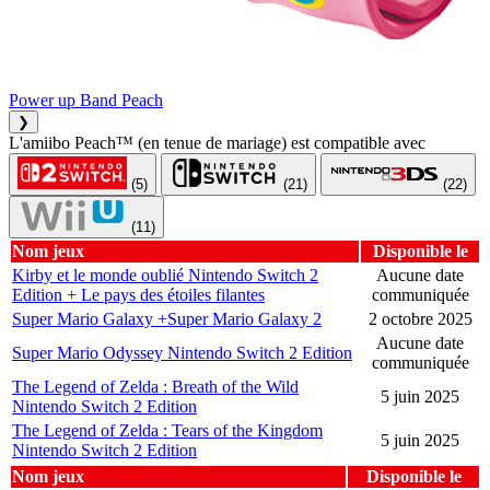
Power up Band Peach
❯
L'amiibo Peach™ (en tenue de mariage) est compatible avec
(5)
(21)
(22)
(11)
Nom jeux
Disponible le
Kirby et le monde oublié Nintendo Switch 2
Aucune date
Edition + Le pays des étoiles filantes
communiquée
Super Mario Galaxy +Super Mario Galaxy 2
2 octobre 2025
Aucune date
Super Mario Odyssey Nintendo Switch 2 Edition
communiquée
The Legend of Zelda : Breath of the Wild
5 juin 2025
Nintendo Switch 2 Edition
The Legend of Zelda : Tears of the Kingdom
5 juin 2025
Nintendo Switch 2 Edition
Nom jeux
Disponible le