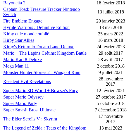
Bayonetta 2
16 février 2018
Captain Toad: Treasure Tracker Nintendo
13 juillet 2018
Switch
Fire Emblem Engage
20 janvier 2023
Hyrule Warriors : Definitive Edition
18 mai 2018
Kirby et le monde oublié
25 mars 2022
Kirby Star Allies
16 mars 2018
Kirby's Return to Dream Land Deluxe
24 février 2023
Mario + The Lapins Crétins: Kingdom Battle
29 août 2017
Mario Kart 8 Deluxe
28 avril 2017
Mega Man 11
2 octobre 2018
Monster Hunter Stories 2 - Wings of Ruin
9 juillet 2021
28 novembre
Resident Evil Revelations
2017
Super Mario 3D World + Bowser's Fury
12 février 2021
Super Mario Odyssey
27 octobre 2017
Super Mario Party
5 octobre 2018
Super Smash Bros. Ultimate
7 décembre 2018
17 novembre
The Elder Scrolls V : Skyrim
2017
The Legend of Zelda : Tears of the Kingdom
13 mai 2023