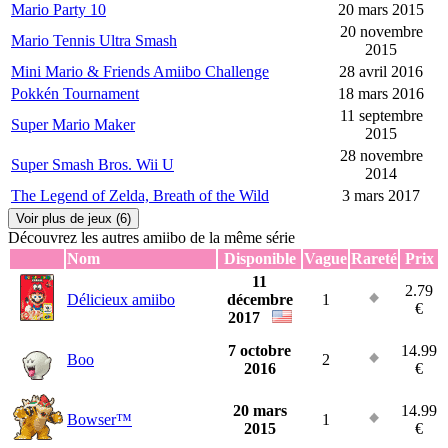
Mario Party 10
20 mars 2015
20 novembre
Mario Tennis Ultra Smash
2015
Mini Mario & Friends Amiibo Challenge
28 avril 2016
Pokkén Tournament
18 mars 2016
11 septembre
Super Mario Maker
2015
28 novembre
Super Smash Bros. Wii U
2014
The Legend of Zelda, Breath of the Wild
3 mars 2017
Voir plus de jeux (6)
Découvrez les autres amiibo de la même série
Nom
Disponible
Vague
Rareté
Prix
11
2.79
Délicieux amiibo
décembre
1
€
2017
7 octobre
14.99
Boo
2
2016
€
20 mars
14.99
Bowser™
1
2015
€