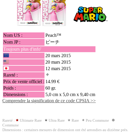
Nom US :
Peach™
Nom JP :
ピーチ
Toujours plus d'info'
20 mars 2015
20 mars 2015
12 mars 2015
Rareté :
Prix de vente officiel :
14.99 €
Poids :
60 gr.
Dimensions :
5,0 cm x 5,0 cm x 9,40 cm
Comprendre la signification de ce code CPSIA >>
Rareté :
Ultimate Rare
Ultra Rare
Rare
Peu Commune
Commune
Dimensions : certaines mesures de dimension ont été arrondies au dizième près.