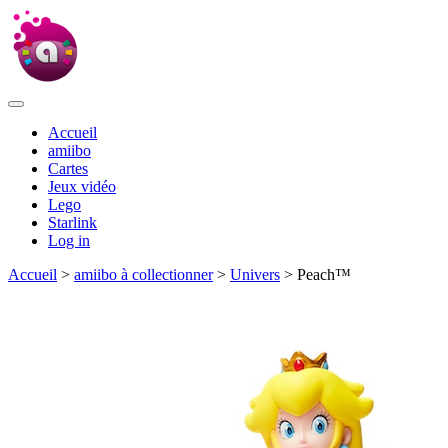
Accueil
amiibo
Cartes
Jeux vidéo
Lego
Starlink
Log in
Accueil
>
amiibo à collectionner
>
Univers
> Peach™