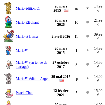
20 mars
14.99
Mario édition Or
sp
2015
€
26 mars
21.99
Mario Eléphant
10
2026
€
39.99
Mario et Luma
2 avril 2026
11
€
20 mars
14.99
Mario™
1
2015
€
Mario™ (en tenue de
27 octobre
14.99
3
mariage)
2017
€
29 mai 2017
14.99
Mario™ édition Argent
sp
€
12 février
15.99
Peach Chat
5
2021
€
20 mars
14.99