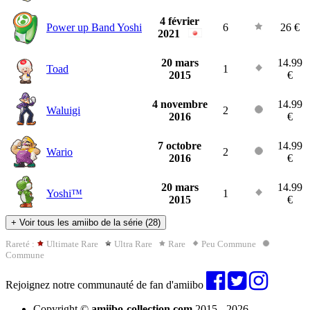
4 février
Power up Band Yoshi
6
26 €
2021
20 mars
14.99
Toad
1
2015
€
4 novembre
14.99
Waluigi
2
2016
€
7 octobre
14.99
Wario
2
2016
€
20 mars
14.99
Yoshi™
1
2015
€
+
Voir tous les amiibo de la série (28)
Rareté :
Ultimate Rare
Ultra Rare
Rare
Peu Commune
Commune
Rejoignez notre communauté de fan d'amiibo
Copyright ©
amiibo-collection.com
2015 - 2026