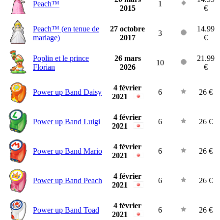
Peach™
1
2015
€
Peach™ (en tenue de
27 octobre
14.99
3
mariage)
2017
€
Poplin et le prince
26 mars
21.99
10
Florian
2026
€
4 février
Power up Band Daisy
6
26 €
2021
4 février
Power up Band Luigi
6
26 €
2021
4 février
Power up Band Mario
6
26 €
2021
4 février
Power up Band Peach
6
26 €
2021
4 février
Power up Band Toad
6
26 €
2021