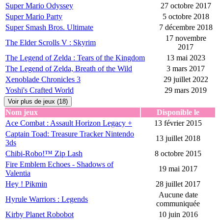
Super Mario Odyssey
27 octobre 2017
Super Mario Party
5 octobre 2018
Super Smash Bros. Ultimate
7 décembre 2018
17 novembre
The Elder Scrolls V : Skyrim
2017
The Legend of Zelda : Tears of the Kingdom
13 mai 2023
The Legend of Zelda, Breath of the Wild
3 mars 2017
Xenoblade Chronicles 3
29 juillet 2022
Yoshi's Crafted World
29 mars 2019
Voir plus de jeux (18)
Nom jeux
Disponible le
Ace Combat : Assault Horizon Legacy +
13 février 2015
Captain Toad: Treasure Tracker Nintendo
13 juillet 2018
3ds
Chibi-Robo!™ Zip Lash
8 octobre 2015
Fire Emblem Echoes - Shadows of
19 mai 2017
Valentia
Hey ! Pikmin
28 juillet 2017
Aucune date
Hyrule Warriors : Legends
communiquée
Kirby Planet Robobot
10 juin 2016