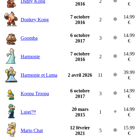
Diddy Kong
2
2016
€
7 octobre
14.99
Donkey Kong
2
2016
€
6 octobre
14.99
Goomba
3
2017
€
7 octobre
14.99
Harmonie
2
2016
€
39.99
Harmonie et Luma
2 avril 2026
11
€
6 octobre
14.99
Koopa Troopa
3
2017
€
20 mars
14.99
Luigi™
1
2015
€
12 février
15.99
Mario Chat
5
2021
€