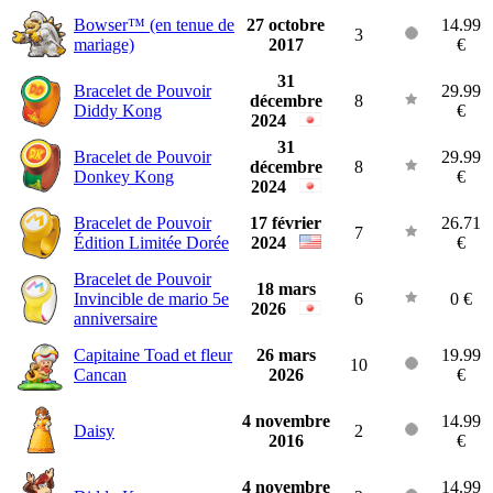
Bowser™ (en tenue de
27 octobre
14.99
3
mariage)
2017
€
31
Bracelet de Pouvoir
29.99
décembre
8
Diddy Kong
€
2024
31
Bracelet de Pouvoir
29.99
décembre
8
Donkey Kong
€
2024
Bracelet de Pouvoir
17 février
26.71
7
Édition Limitée Dorée
2024
€
Bracelet de Pouvoir
18 mars
Invincible de mario 5e
6
0 €
2026
anniversaire
Capitaine Toad et fleur
26 mars
19.99
10
Cancan
2026
€
4 novembre
14.99
Daisy
2
2016
€
4 novembre
14.99