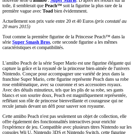
nouvelle série d'
amiibo
:
Super Mario
. D'après les retours sur la
toile, il semblerait que
Peach™
soit la figurine la plus rare de la
première vague avec
Toad
bien évidemment.
Actuellement son prix varie entre 20 et 40 Euros
(prix constaté au
20 mars 2015)
Tout comme la première figurine de la Princesse Peach™ dans la
série
Super Smash Bros
, cette seconde figurine a les mêmes
caractéristiques et compatibilités.
L'amiibo Peach de la série Super Mario est une figurine élégante qui
capture la grâce et la royauté de la princesse bien-aimée de l'univers
Nintendo. Conçue pour accompagner une variété de jeux dans la
franchise Super Mario, cette figurine représente Peach dans sa robe
rose emblématique, avec sa couronne et ses accessoires royaux.
Avec des détails minutieux, tels que les plis de sa robe, ses gants
blancs et son sourire doux, Peach est magnifiquement représentée,
reflétant son rôle de princesse bienveillante et courageuse qui ne
recule jamais devant un défi pour sauver son royaume.
Cette amiibo Peach n'est pas seulement un objet de collection, elle
offre également des fonctionnalités interactives pour enrichir
l'expérience de jeu. Compatible avec plusieurs titres Nintendo sur les
consoles Wii U, Nintendo 3DS et Nintendo Switch, cette figurine