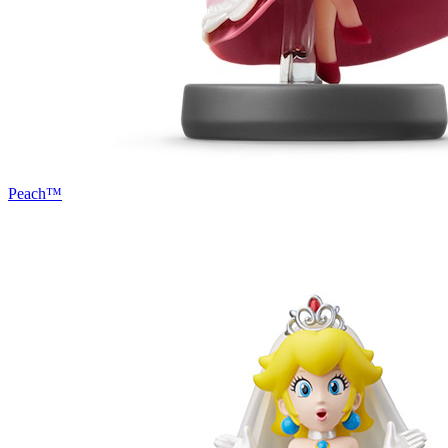
Peach™