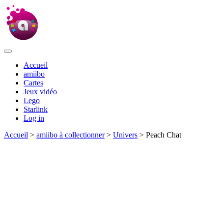
Accueil
amiibo
Cartes
Jeux vidéo
Lego
Starlink
Log in
Accueil
>
amiibo à collectionner
>
Univers
> Peach Chat