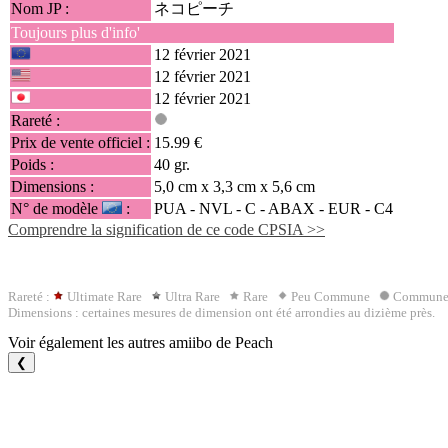
Nom JP :
ネコピーチ
Toujours plus d'info'
12 février 2021
12 février 2021
12 février 2021
Rareté :
Prix de vente officiel :
15.99 €
Poids :
40 gr.
Dimensions :
5,0 cm x 3,3 cm x 5,6 cm
N° de modèle
:
PUA - NVL - C -
ABAX
- EUR - C4
Comprendre la signification de ce code CPSIA >>
Rareté :
Ultimate Rare
Ultra Rare
Rare
Peu Commune
Commun
Dimensions : certaines mesures de dimension ont été arrondies au dizième près.
Voir également les autres amiibo de Peach
❮