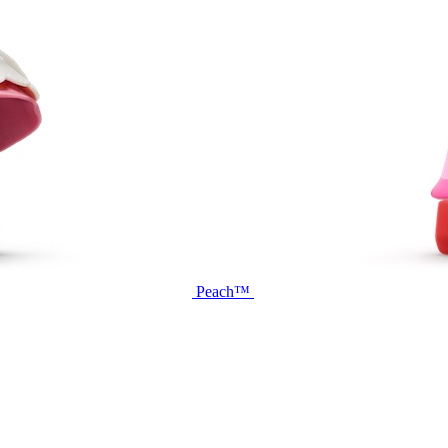
Peach™