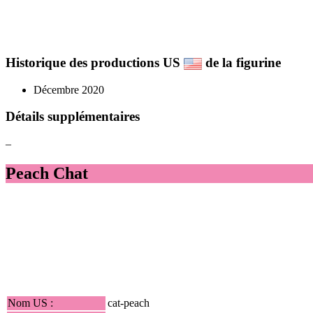
Historique des productions US
de la figurine
Décembre 2020
Détails supplémentaires
–
Peach Chat
Nom US :
cat-peach