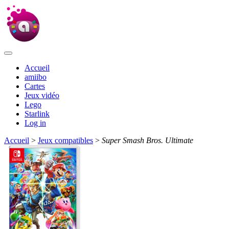
Accueil
amiibo
Cartes
Jeux vidéo
Lego
Starlink
Log in
Accueil
>
Jeux compatibles
>
Super Smash Bros. Ultimate