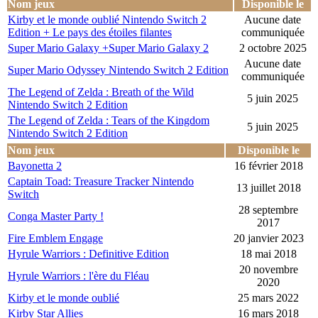
Nom jeux
Disponible le
Kirby et le monde oublié Nintendo Switch 2
Aucune date
Edition + Le pays des étoiles filantes
communiquée
Super Mario Galaxy +Super Mario Galaxy 2
2 octobre 2025
Aucune date
Super Mario Odyssey Nintendo Switch 2 Edition
communiquée
The Legend of Zelda : Breath of the Wild
5 juin 2025
Nintendo Switch 2 Edition
The Legend of Zelda : Tears of the Kingdom
5 juin 2025
Nintendo Switch 2 Edition
Nom jeux
Disponible le
Bayonetta 2
16 février 2018
Captain Toad: Treasure Tracker Nintendo
13 juillet 2018
Switch
28 septembre
Conga Master Party !
2017
Fire Emblem Engage
20 janvier 2023
Hyrule Warriors : Definitive Edition
18 mai 2018
20 novembre
Hyrule Warriors : l'ère du Fléau
2020
Kirby et le monde oublié
25 mars 2022
Kirby Star Allies
16 mars 2018