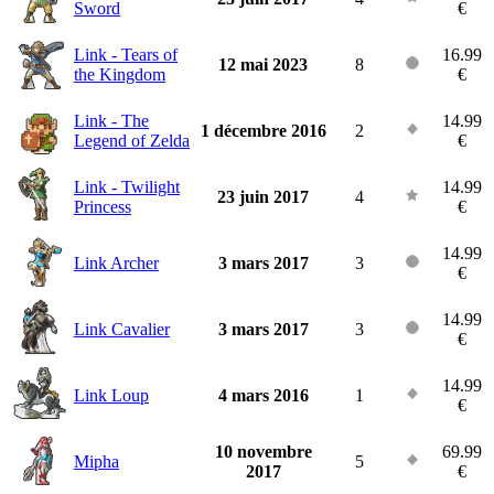
Sword
€
Link - Tears of
16.99
12 mai 2023
8
the Kingdom
€
Link - The
14.99
1 décembre 2016
2
Legend of Zelda
€
Link - Twilight
14.99
23 juin 2017
4
Princess
€
14.99
Link Archer
3 mars 2017
3
€
14.99
Link Cavalier
3 mars 2017
3
€
14.99
Link Loup
4 mars 2016
1
€
10 novembre
69.99
Mipha
5
2017
€