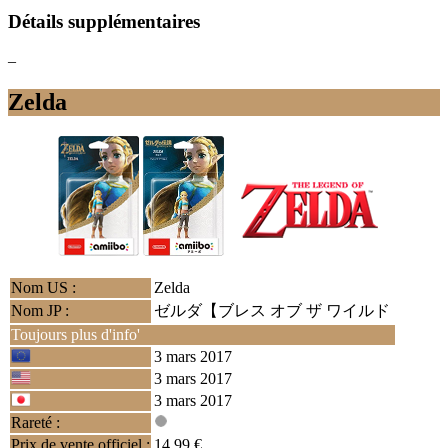
Détails supplémentaires
–
Zelda
Nom US :
Zelda
Nom JP :
ゼルダ【ブレス オブ ザ ワイルド
Toujours plus d'info'
3 mars 2017
3 mars 2017
3 mars 2017
Rareté :
Prix de vente officiel :
14.99 €