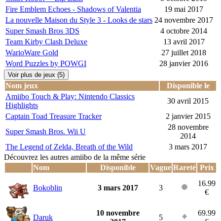
Fire Emblem Echoes - Shadows of Valentia
19 mai 2017
La nouvelle Maison du Style 3 - Looks de stars
24 novembre 2017
Super Smash Bros 3DS
4 octobre 2014
Team Kirby Clash Deluxe
13 avril 2017
WarioWare Gold
27 juillet 2018
Word Puzzles by POWGI
28 janvier 2016
Voir plus de jeux (5)
Nom jeux
Disponible le
Amiibo Touch & Play: Nintendo Classics
30 avril 2015
Highlights
Captain Toad Treasure Tracker
2 janvier 2015
28 novembre
Super Smash Bros. Wii U
2014
The Legend of Zelda, Breath of the Wild
3 mars 2017
Découvrez les autres amiibo de la même série
Nom
Disponible
Vague
Rareté
Prix
16.99
Bokoblin
3 mars 2017
3
€
10 novembre
69.99
Daruk
5