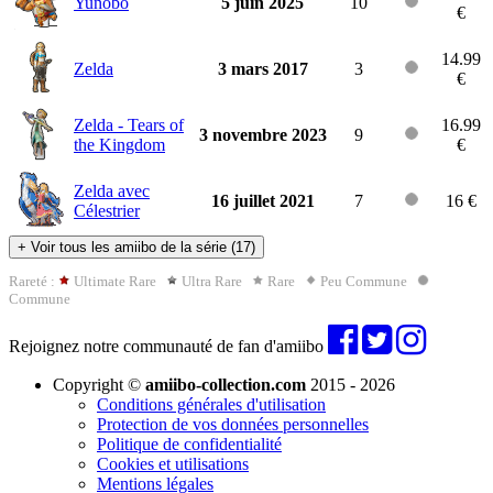
Yunobo
5 juin 2025
10
€
14.99
Zelda
3 mars 2017
3
€
Zelda - Tears of
16.99
3 novembre 2023
9
the Kingdom
€
Zelda avec
16 juillet 2021
7
16 €
Célestrier
+
Voir tous les amiibo de la série (17)
Rareté :
Ultimate Rare
Ultra Rare
Rare
Peu Commune
Commune
Rejoignez notre communauté de fan d'amiibo
Copyright ©
amiibo-collection.com
2015 - 2026
Conditions générales d'utilisation
Protection de vos données personnelles
Politique de confidentialité
Cookies et utilisations
Mentions légales