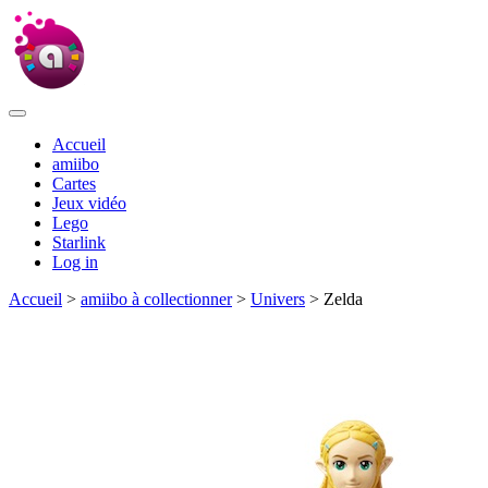
Accueil
amiibo
Cartes
Jeux vidéo
Lego
Starlink
Log in
Accueil
>
amiibo à collectionner
>
Univers
> Zelda