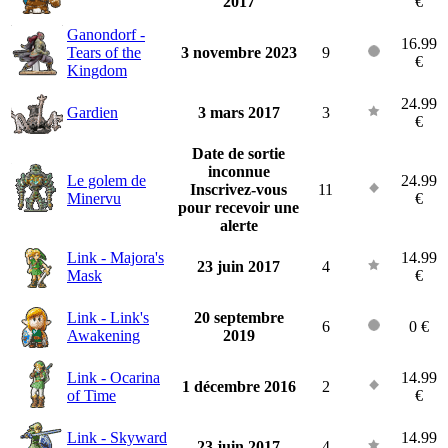
2017
€
Ganondorf -
16.99
Tears of the
3 novembre 2023
9
€
Kingdom
24.99
Gardien
3 mars 2017
3
€
Date de sortie
inconnue
Le golem de
24.99
Inscrivez-vous
11
Minervu
€
pour recevoir une
alerte
Link - Majora's
14.99
23 juin 2017
4
Mask
€
Link - Link's
20 septembre
6
0 €
Awakening
2019
Link - Ocarina
14.99
1 décembre 2016
2
of Time
€
Link - Skyward
14.99
23 juin 2017
4