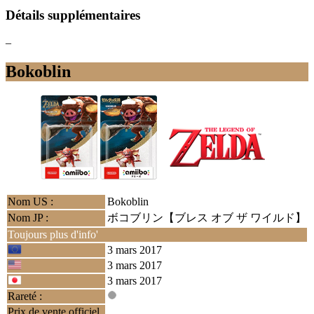
Détails supplémentaires
–
Bokoblin
Nom US :
Bokoblin
Nom JP :
ボコブリン【ブレス オブ ザ ワイルド】
Toujours plus d'info'
3 mars 2017
3 mars 2017
3 mars 2017
Rareté :
Prix de vente officiel