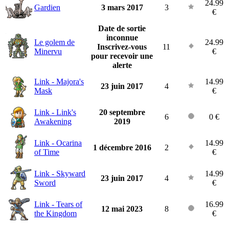
24.99
Gardien
3 mars 2017
3
€
Date de sortie
inconnue
Le golem de
24.99
Inscrivez-vous
11
Minervu
€
pour recevoir une
alerte
Link - Majora's
14.99
23 juin 2017
4
Mask
€
Link - Link's
20 septembre
6
0 €
Awakening
2019
Link - Ocarina
14.99
1 décembre 2016
2
of Time
€
Link - Skyward
14.99
23 juin 2017
4
Sword
€
Link - Tears of
16.99
12 mai 2023
8
the Kingdom
€