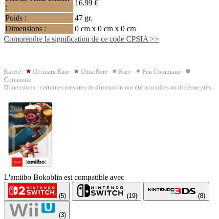
16.99 €
:
Poids :
47 gr.
Dimensions :
0 cm x 0 cm x 0 cm
Comprendre la signification de ce code CPSIA >>
Rareté :
Ultimate Rare
Ultra Rare
Rare
Peu Commune
Commune
Dimensions : certaines mesures de dimension ont été arrondies au dizième près.
L'amiibo Bokoblin est compatible avec
(5)
(19)
(8)
(3)