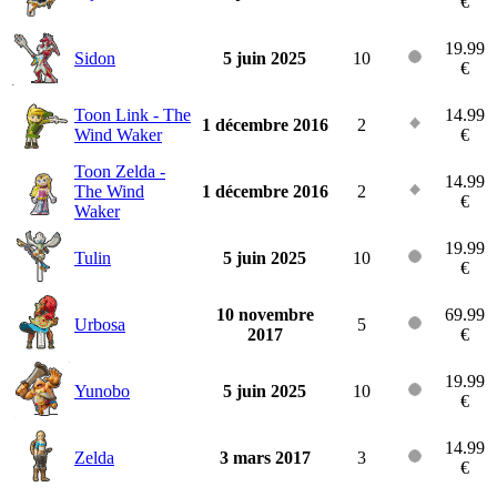
€
19.99
Sidon
5 juin 2025
10
€
Toon Link - The
14.99
1 décembre 2016
2
Wind Waker
€
Toon Zelda -
14.99
The Wind
1 décembre 2016
2
€
Waker
19.99
Tulin
5 juin 2025
10
€
10 novembre
69.99
Urbosa
5
2017
€
19.99
Yunobo
5 juin 2025
10
€
14.99
Zelda
3 mars 2017
3
€