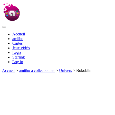
Accueil
amiibo
Cartes
Jeux vidéo
Lego
Starlink
Log in
Accueil
>
amiibo à collectionner
>
Univers
> Bokoblin