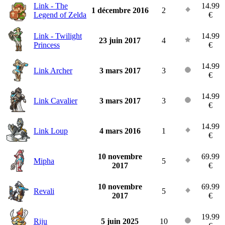
Link - The
14.99
1 décembre 2016
2
Legend of Zelda
€
Link - Twilight
14.99
23 juin 2017
4
Princess
€
14.99
Link Archer
3 mars 2017
3
€
14.99
Link Cavalier
3 mars 2017
3
€
14.99
Link Loup
4 mars 2016
1
€
10 novembre
69.99
Mipha
5
2017
€
10 novembre
69.99
Revali
5
2017
€
19.99
Riju
5 juin 2025
10