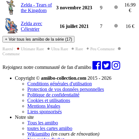
Zelda - Tears of
16.99
3 novembre 2023
9
the Kingdom
€
Zelda avec
16 juillet 2021
7
16 €
Célestrier
+
Voir tous les amiibo de la série (17)
Rareté :
Ultimate Rare
Ultra Rare
Rare
Peu Commune
Commune
Rejoignez notre communauté de fan d'amiibo
Copyright ©
amiibo-collection.com
2015 - 2026
Conditions générales d'utilisation
Protection de vos données personnelles
Politique de confidentialité
Cookies et utilisations
Mentions légales
Liens sponsorisés
Notre site
Tous les amiibo
toutes les cartes amiibo
Wikiamiibo
(en cours de rénovation)