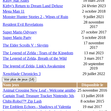
Kirby Star Allies
16 mars 2018
Kirby's Return to Dream Land Deluxe
24 février 2023
Mega Man 11
2 octobre 2018
Monster Hunter Stories 2 - Wings of Ruin
9 juillet 2021
28 novembre
Resident Evil Revelations
2017
Super Mario Odyssey
27 octobre 2017
Super Mario Party
5 octobre 2018
17 novembre
The Elder Scrolls V : Skyrim
2017
The Legend of Zelda : Tears of the Kingdom
13 mai 2023
The Legend of Zelda, Breath of the Wild
3 mars 2017
20 septembre
The legend of Zelda, Link's Awakening
2019
Xenoblade Chronicles 3
29 juillet 2022
Voir plus de jeux (14)
Nom jeux
Disponible le
Animal Crossing New Leaf - Welcome amiibo
25 novembre 2016
Captain Toad: Treasure Tracker Nintendo 3ds
13 juillet 2018
Chibi-Robo!™ Zip Lash
8 octobre 2015
Fire Emblem Echoes - Shadows of Valentia
19 mai 2017