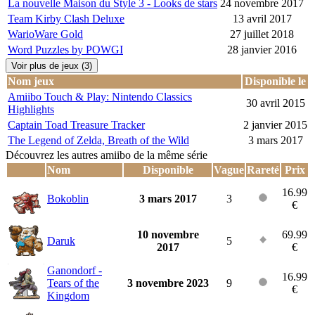
La nouvelle Maison du Style 3 - Looks de stars
24 novembre 2017
Team Kirby Clash Deluxe
13 avril 2017
WarioWare Gold
27 juillet 2018
Word Puzzles by POWGI
28 janvier 2016
Voir plus de jeux (3)
Nom jeux
Disponible le
Amiibo Touch & Play: Nintendo Classics
30 avril 2015
Highlights
Captain Toad Treasure Tracker
2 janvier 2015
The Legend of Zelda, Breath of the Wild
3 mars 2017
Découvrez les autres amiibo de la même série
Nom
Disponible
Vague
Rareté
Prix
16.99
Bokoblin
3 mars 2017
3
€
10 novembre
69.99
Daruk
5
2017
€
Ganondorf -
16.99
Tears of the
3 novembre 2023
9
€
Kingdom