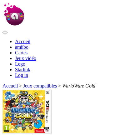
Accueil
amiibo
Cartes
Jeux vidéo
Lego
Starlink
Log in
Accueil
>
Jeux compatibles
>
WarioWare Gold