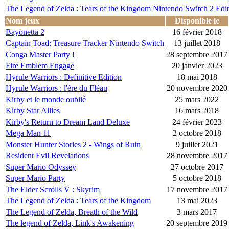
The Legend of Zelda : Tears of the Kingdom Nintendo Switch 2 Edit
Nom jeux
Disponible le
Bayonetta 2
16 février 2018
Captain Toad: Treasure Tracker Nintendo Switch
13 juillet 2018
Conga Master Party !
28 septembre 2017
Fire Emblem Engage
20 janvier 2023
Hyrule Warriors : Definitive Edition
18 mai 2018
Hyrule Warriors : l'ère du Fléau
20 novembre 2020
Kirby et le monde oublié
25 mars 2022
Kirby Star Allies
16 mars 2018
Kirby's Return to Dream Land Deluxe
24 février 2023
Mega Man 11
2 octobre 2018
Monster Hunter Stories 2 - Wings of Ruin
9 juillet 2021
Resident Evil Revelations
28 novembre 2017
Super Mario Odyssey
27 octobre 2017
Super Mario Party
5 octobre 2018
The Elder Scrolls V : Skyrim
17 novembre 2017
The Legend of Zelda : Tears of the Kingdom
13 mai 2023
The Legend of Zelda, Breath of the Wild
3 mars 2017
The legend of Zelda, Link's Awakening
20 septembre 2019