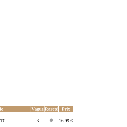
le
Vague
Rareté
Prix
017
3
16.99 €