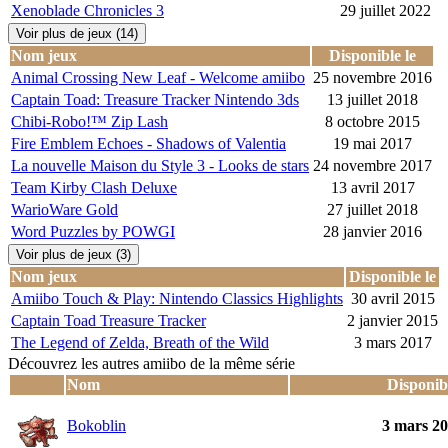
Xenoblade Chronicles 3
29 juillet 2022
Voir plus de jeux (14)
Nom jeux
Disponible le
Animal Crossing New Leaf - Welcome amiibo
25 novembre 2016
Captain Toad: Treasure Tracker Nintendo 3ds
13 juillet 2018
Chibi-Robo!™ Zip Lash
8 octobre 2015
Fire Emblem Echoes - Shadows of Valentia
19 mai 2017
La nouvelle Maison du Style 3 - Looks de stars
24 novembre 2017
Team Kirby Clash Deluxe
13 avril 2017
WarioWare Gold
27 juillet 2018
Word Puzzles by POWGI
28 janvier 2016
Voir plus de jeux (3)
Nom jeux
Disponible le
Amiibo Touch & Play: Nintendo Classics Highlights
30 avril 2015
Captain Toad Treasure Tracker
2 janvier 2015
The Legend of Zelda, Breath of the Wild
3 mars 2017
Découvrez les autres amiibo de la même série
Nom
Disponib
Bokoblin
3 mars 2