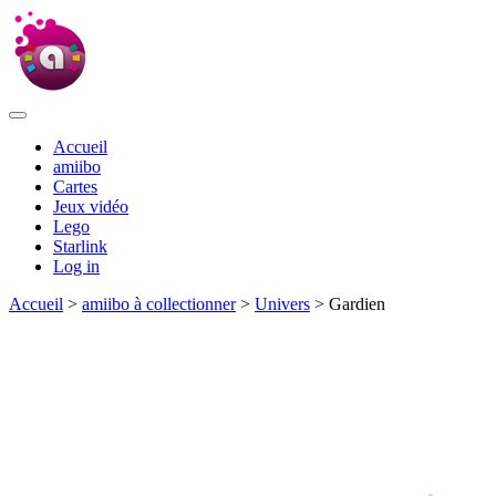
Accueil
amiibo
Cartes
Jeux vidéo
Lego
Starlink
Log in
Accueil
>
amiibo à collectionner
>
Univers
> Gardien