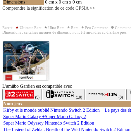
Dimensions :
0 cm x 0 cm x 0 cm
Comprendre la signification de ce code CPSIA >>
Rareté :
Ultimate Rare
Ultra Rare
Rare
Peu Commune
Commun
Dimensions : certaines mesures de dimension ont été arrondies au dizième près.
L'amiibo Gardien est compatible avec
(5)
(19)
(8)
Nom jeux
Kirby et le monde oublié Nintendo Switch 2 Edition + Le pays des éto
Super Mario Galaxy +Super Mario Galaxy 2
Super Mario Odyssey Nintendo Switch 2 Edition
The Legend of Zelda : Breath of the Wild Nintendo Switch 2 Edition