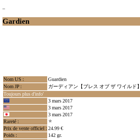
–
Gardien
Nom US :
Guardien
Nom JP :
ガーディアン【ブレス オブ ザ ワイルド
Toujours plus d'info'
3 mars 2017
3 mars 2017
3 mars 2017
Rareté :
Prix de vente officiel :
24.99 €
Poids :
142 gr.