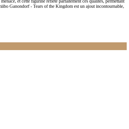
menace, et cette figurine reflète parfaitement ces qualités, permettant
l'amiibo Ganondorf - Tears of the Kingdom est un ajout incontournable,