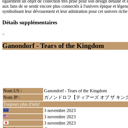
également un objet de collection très prisé pour son design détaillé et 
aux fans de se sentir encore plus connectés à l'univers épique et légen
symbolisant leur dévouement et leur admiration pour cet univers riche 
Détails supplémentaires
–
Ganondorf - Tears of the Kingdom
Nom US :
Ganondorf - Tears of the Kingdom
Nom JP :
ガノンドロフ【ティアーズ オブ ザ キン
Toujours plus d'info'
3 novembre 2023
3 novembre 2023
3 novembre 2023