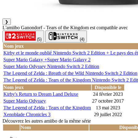
❯
L'amiibo Ganondorf - Tears of the Kingdom est compatible avec
(5)
(4)
Nom jeux
Kirby et le monde oublié Nintendo Switch 2 Edition + Le pays des éto
Super Mario Galaxy +Super Mario Galaxy 2
Super Mario Odyssey Nintendo Switch 2 Edition
The Legend of Zelda : Breath of the Wild Nintendo Switch 2 Edition
The Legend of Zelda : Tears of the Kingdom Nintendo Switch 2 Edit
Nom jeux
Disponible le
Kirby's Return to Dream Land Deluxe
24 février 2023
Super Mario Odyssey
27 octobre 2017
The Legend of Zelda : Tears of the Kingdom
13 mai 2023
Xenoblade Chronicles 3
29 juillet 2022
Découvrez les autres amiibo de la même série
Nom
Disponib