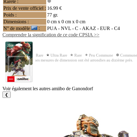
Rareté :
Prix de vente officiel :
16.99 €
Poids :
77 gr.
Dimensions :
0 cm x 0 cm x 0 cm
N° de modèle
:
PUA - NVL - C -
AKAZ
- EUR - C4
Comprendre la signification de ce code CPSIA >>
Rareté :
Ultimate Rare
Ultra Rare
Rare
Peu Commune
Commun
Dimensions : certaines mesures de dimension ont été arrondies au dizième près.
Voir également les autres amiibo de Ganondorf
❮