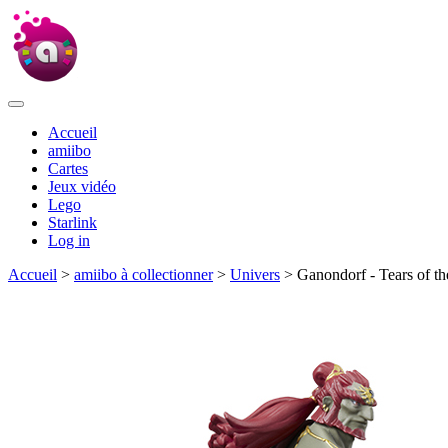
Accueil
amiibo
Cartes
Jeux vidéo
Lego
Starlink
Log in
Accueil
>
amiibo à collectionner
>
Univers
> Ganondorf - Tears of t