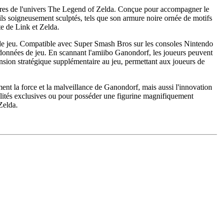
èbres de l'univers The Legend of Zelda. Conçue pour accompagner le
ls soigneusement sculptés, tels que son armure noire ornée de motifs
te de Link et Zelda.
nce de jeu. Compatible avec Super Smash Bros sur les consoles Nintendo
 données de jeu. En scannant l'amiibo Ganondorf, les joueurs peuvent
ension stratégique supplémentaire au jeu, permettant aux joueurs de
ent la force et la malveillance de Ganondorf, mais aussi l'innovation
nalités exclusives ou pour posséder une figurine magnifiquement
Zelda.