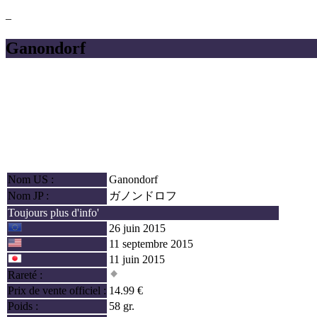
–
Ganondorf
Nom US :
Ganondorf
Nom JP :
ガノンドロフ
Toujours plus d'info'
26 juin 2015
11 septembre 2015
11 juin 2015
Rareté :
Prix de vente officiel :
14.99 €
Poids :
58 gr.