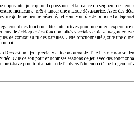
e imposante qui capture la puissance et la malice du seigneur des tén
sture menaçante, prêt à lancer une attaque dévastatrice. Avec des détai
st magnifiquement représenté, reflétant son rôle de principal antagonis
fre également des fonctionnalités interactives pour améliorer l'expérie
ueurs de débloquer des fonctionnalités spéciales et de sauvegarder les
ues de combat au fil des batailles. Cette fonctionnalité ajoute une dim
 combat.
h Bros est un ajout précieux et incontournable. Elle incarne non seulem
 vidéo. Que ce soit pour enrichir ses sessions de jeu avec des fonction
un must-have pour tout amateur de l'univers Nintendo et The Legend of 