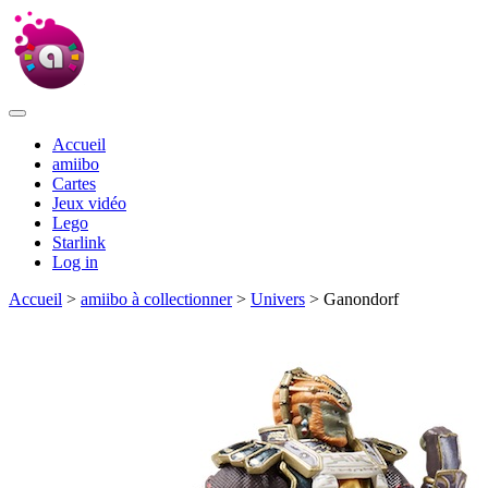
Accueil
amiibo
Cartes
Jeux vidéo
Lego
Starlink
Log in
Accueil
>
amiibo à collectionner
>
Univers
> Ganondorf