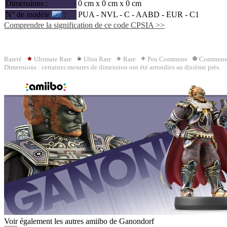
Dimensions :
0 cm x 0 cm x 0 cm
N° de modèle
:
PUA - NVL - C -
AABD
- EUR - C1
Comprendre la signification de ce code CPSIA >>
Rareté :
Ultimate Rare
Ultra Rare
Rare
Peu Commune
Commun
Dimensions : certaines mesures de dimension ont été arrondies au dizième près.
Voir également les autres amiibo de Ganondorf