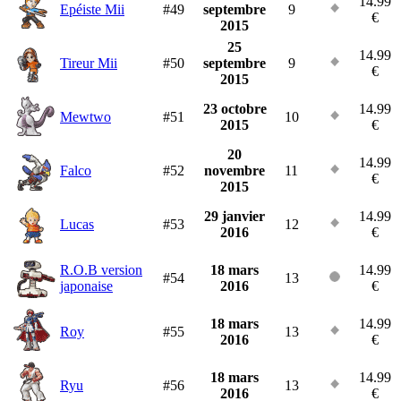
14.99
Epéiste Mii
#49
septembre
9
€
2015
25
14.99
Tireur Mii
#50
septembre
9
€
2015
23 octobre
14.99
Mewtwo
#51
10
2015
€
20
14.99
Falco
#52
novembre
11
€
2015
29 janvier
14.99
Lucas
#53
12
2016
€
R.O.B version
18 mars
14.99
#54
13
japonaise
2016
€
18 mars
14.99
Roy
#55
13
2016
€
18 mars
14.99
Ryu
#56
13
2016
€