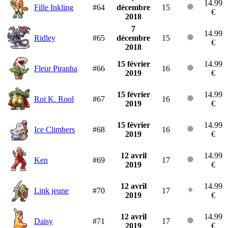
14.99
Fille Inkling
#64
décembre
15
€
2018
7
14.99
Ridley
#65
décembre
15
€
2018
15 février
14.99
Fleur Piranha
#66
16
2019
€
15 février
14.99
Roi K. Rool
#67
16
2019
€
15 février
14.99
Ice Climbers
#68
16
2019
€
12 avril
14.99
Ken
#69
17
2019
€
12 avril
14.99
Link jeune
#70
17
2019
€
12 avril
14.99
Daisy
#71
17
2019
€