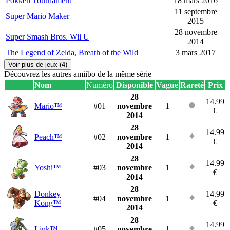
Pokkén Tournament
18 mars 2016
11 septembre
Super Mario Maker
2015
28 novembre
Super Smash Bros. Wii U
2014
The Legend of Zelda, Breath of the Wild
3 mars 2017
Voir plus de jeux (4)
Découvrez les autres amiibo de la même série
Nom
Numéro
Disponible
Vague
Rareté
Prix
28
14.99
Mario™
#01
novembre
1
€
2014
28
14.99
Peach™
#02
novembre
1
€
2014
28
14.99
Yoshi™
#03
novembre
1
€
2014
28
Donkey
14.99
#04
novembre
1
Kong™
€
2014
28
14.99
Link™
#05
novembre
1