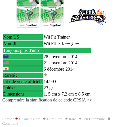
Nom US :
Wii Fit Trainer
Nom JP :
Wii Fit トレーナー
Toujours plus d'info'
28 novembre 2014
21 novembre 2014
6 décembre 2014
Rareté :
Prix de vente officiel :
14.99 €
Poids :
23 gr.
Dimensions :
1, 5 cm x 7,2 cm x 8,5 cm
Comprendre la signification de ce code CPSIA >>
Rareté :
Ultimate Rare
Ultra Rare
Rare
Peu Commune
Commune