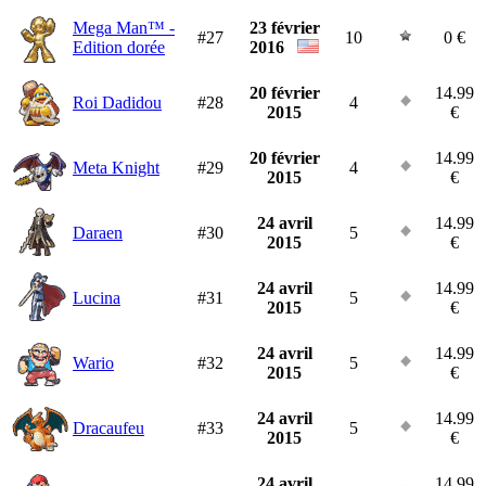
Mega Man™ -
23 février
#27
10
0 €
Edition dorée
2016
20 février
14.99
Roi Dadidou
#28
4
2015
€
20 février
14.99
Meta Knight
#29
4
2015
€
24 avril
14.99
Daraen
#30
5
2015
€
24 avril
14.99
Lucina
#31
5
2015
€
24 avril
14.99
Wario
#32
5
2015
€
24 avril
14.99
Dracaufeu
#33
5
2015
€
24 avril
14.99