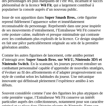
des personnages les plus marquants de l’ère Wii, incarnant le succès
phénoménal de la licence
Wii Fit
, qui a largement contribué à
populariser la console auprès d’un nouveau public.
Issue de son apparition dans
Super Smash Bros.
, cette figurine
reprend fidèlement l’apparence sobre et immédiatement
reconnaissable du personnage. Représentée dans une pose inspirée
de ses mouvements d’entraînement, l’Entraîneuse Wii Fit conserve
cette posture calme, maîtrisée et presque minimaliste qui contraste
avec les combattants plus explosifs de la licence. Ce design singulier
en fait une pièce particulièrement originale au sein de la première
génération amiibo.
Comme les autres figurines de lancement, cette amiibo permet
d’interagir avec
Super Smash Bros. sur Wii U, Nintendo 3DS et
Nintendo Switch
. En la scannant, les joueurs peuvent entraîner un
combattant personnalisé capable d’apprendre de nouvelles stratégies,
d’évoluer au fil des affrontements et d’adapter progressivement son
style de combat selon les habitudes du joueur. Une mécanique
innovante qui définissait pleinement l’expérience amiibo à ses
débuts.
Souvent considérée comme l’une des figurines les plus atypiques de
cette première vague, l’Entraîneuse Wii Fit conserve un intérêt
particulier auprès des collectionneurs, notamment pour son caractère
original et sa place dans l’histoire récente de Nintendo. Entre son