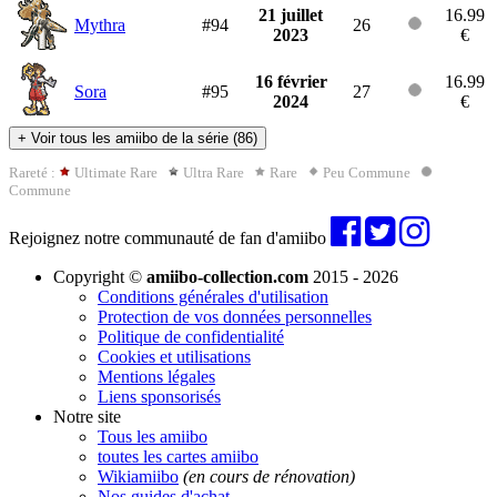
21 juillet
16.99
Mythra
#94
26
2023
€
16 février
16.99
Sora
#95
27
2024
€
+
Voir tous les amiibo de la série (86)
Rareté :
Ultimate Rare
Ultra Rare
Rare
Peu Commune
Commune
Rejoignez notre communauté de fan d'amiibo
Copyright ©
amiibo-collection.com
2015 - 2026
Conditions générales d'utilisation
Protection de vos données personnelles
Politique de confidentialité
Cookies et utilisations
Mentions légales
Liens sponsorisés
Notre site
Tous les amiibo
toutes les cartes amiibo
Wikiamiibo
(en cours de rénovation)
Nos guides d'achat