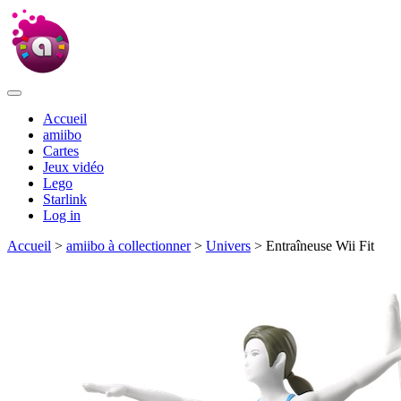
Accueil
amiibo
Cartes
Jeux vidéo
Lego
Starlink
Log in
Accueil
>
amiibo à collectionner
>
Univers
> Entraîneuse Wii Fit