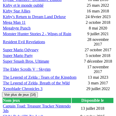
Kirby et le monde oublié
25 mars 2022
Kirby Star Allies
16 mars 2018
Kirby's Return to Dream Land Deluxe
24 février 2023
Mega Man 11
2 octobre 2018
Megabyte Punch
8 mai 2020
Monster Hunter Stories 2 - Wings of Ruin
9 juillet 2021
28 novembre
Resident Evil Revelations
2017
Super Mario Odyssey
27 octobre 2017
Super Mario Party
5 octobre 2018
Super Smash Bros. Ultimate
7 décembre 2018
17 novembre
The Elder Scrolls V : Skyrim
2017
The Legend of Zelda : Tears of the Kingdom
13 mai 2023
The Legend of Zelda, Breath of the Wild
3 mars 2017
Xenoblade Chronicles 3
29 juillet 2022
Voir plus de jeux (14)
Nom jeux
Disponible le
Captain Toad: Treasure Tracker Nintendo
13 juillet 2018
3ds