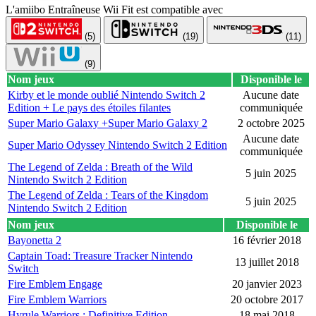
L'amiibo Entraîneuse Wii Fit est compatible avec
(5)
(19)
(11)
(9)
Nom jeux
Disponible le
Kirby et le monde oublié Nintendo Switch 2
Aucune date
Edition + Le pays des étoiles filantes
communiquée
Super Mario Galaxy +Super Mario Galaxy 2
2 octobre 2025
Aucune date
Super Mario Odyssey Nintendo Switch 2 Edition
communiquée
The Legend of Zelda : Breath of the Wild
5 juin 2025
Nintendo Switch 2 Edition
The Legend of Zelda : Tears of the Kingdom
5 juin 2025
Nintendo Switch 2 Edition
Nom jeux
Disponible le
Bayonetta 2
16 février 2018
Captain Toad: Treasure Tracker Nintendo
13 juillet 2018
Switch
Fire Emblem Engage
20 janvier 2023
Fire Emblem Warriors
20 octobre 2017
Hyrule Warriors : Definitive Edition
18 mai 2018