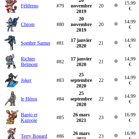
20
15.99
Féliferno
#79
novembre
20
€
2019
20
14.99
Chrom
#80
novembre
20
€
2019
17 janvier
14.99
Sombre Samus
#81
21
2020
€
Richter
17 janvier
14.99
#82
21
Belmont
2020
€
25
14.99
Joker
#83
septembre
22
€
2020
25
14.99
le Héros
#84
septembre
22
€
2020
Banjo et
26 mars
16.99
#85
23
Kazooie
2021
€
26 mars
16.99
Terry Bogard
#86
23
2021
€