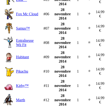
€
2014
28
14.99
Fox Mc Cloud
#06
novembre
1
€
2014
28
14.99
Samus™
#07
novembre
1
€
2014
28
Entraîneuse
14.99
#08
novembre
1
Wii Fit
€
2014
28
14.99
Habitant
#09
novembre
1
€
2014
28
14.99
Pikachu
#10
novembre
1
€
2014
28
14.99
Kirby™
#11
novembre
1
€
2014
28
14.99
Marth
#12
novembre
1
€
2014