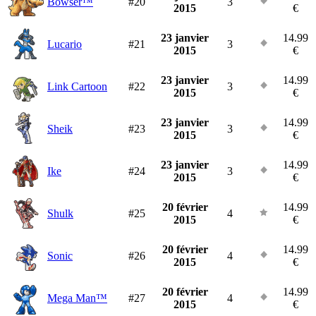
Bowser™
#20
3
2015
€
23 janvier
14.99
Lucario
#21
3
2015
€
23 janvier
14.99
Link Cartoon
#22
3
2015
€
23 janvier
14.99
Sheik
#23
3
2015
€
23 janvier
14.99
Ike
#24
3
2015
€
20 février
14.99
Shulk
#25
4
2015
€
20 février
14.99
Sonic
#26
4
2015
€
20 février
14.99
Mega Man™
#27
4
2015
€