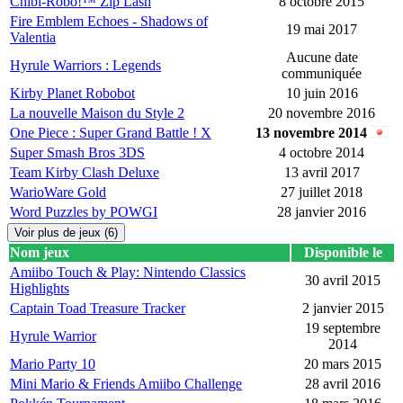
Chibi-Robo!™ Zip Lash
8 octobre 2015
Fire Emblem Echoes - Shadows of
19 mai 2017
Valentia
Aucune date
Hyrule Warriors : Legends
communiquée
Kirby Planet Robobot
10 juin 2016
La nouvelle Maison du Style 2
20 novembre 2016
One Piece : Super Grand Battle ! X
13 novembre 2014
Super Smash Bros 3DS
4 octobre 2014
Team Kirby Clash Deluxe
13 avril 2017
WarioWare Gold
27 juillet 2018
Word Puzzles by POWGI
28 janvier 2016
Voir plus de jeux (6)
Nom jeux
Disponible le
Amiibo Touch & Play: Nintendo Classics
30 avril 2015
Highlights
Captain Toad Treasure Tracker
2 janvier 2015
19 septembre
Hyrule Warrior
2014
Mario Party 10
20 mars 2015
Mini Mario & Friends Amiibo Challenge
28 avril 2016