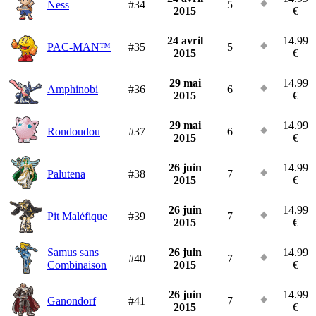
Ness
#34
5
2015
€
24 avril
14.99
PAC-MAN™
#35
5
2015
€
29 mai
14.99
Amphinobi
#36
6
2015
€
29 mai
14.99
Rondoudou
#37
6
2015
€
26 juin
14.99
Palutena
#38
7
2015
€
26 juin
14.99
Pit Maléfique
#39
7
2015
€
Samus sans
26 juin
14.99
#40
7
Combinaison
2015
€
26 juin
14.99
Ganondorf
#41
7
2015
€