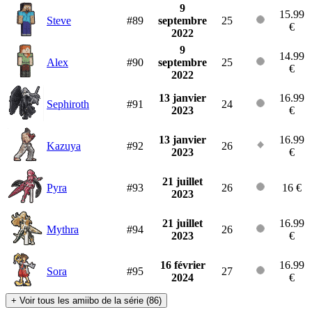
9
15.99
Steve
#89
septembre
25
€
2022
9
14.99
Alex
#90
septembre
25
€
2022
13 janvier
16.99
Sephiroth
#91
24
2023
€
13 janvier
16.99
Kazuya
#92
26
2023
€
21 juillet
Pyra
#93
26
16 €
2023
21 juillet
16.99
Mythra
#94
26
2023
€
16 février
16.99
Sora
#95
27
2024
€
+
Voir tous les amiibo de la série (86)