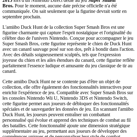
2015
lors d'un Nintendo Direct dédié au jeu
Super Smash
Bros.
Pour le moment, aucune date précise officielle n'a été
communiquée. On sait seulement que la figurine devrait sortir en
septembre prochain.
L'amiibo Duck Hunt de la collection Super Smash Bros est une
figurine charmante qui capture l'esprit nostalgique et l'originalité du
célèbre duo de l'univers Nintendo. Conçue pour accompagner le jeu
Super Smash Bros, cette figurine représente le chien de Duck Hunt
avec un canard sauvage posé sur son dos, prêt à bondir dans l'action.
Avec des détails soigneusement sculptés, tels que l'expression
joyeuse du chien et les ailes étendues du canard, cette figurine reflète
parfaitement l'essence ludique et amusante du jeu classique de tir au
canard.
Cette amiibo Duck Hunt ne se contente pas d'être un objet de
collection, elle offre également des fonctionnalités interactives pour
enrichir l'expérience de jeu. Compatible avec Super Smash Bros sur
les consoles Nintendo Wii U, Nintendo 3DS et Nintendo Switch,
cette figurine permet aux joueurs de débloquer des fonctionnalités
spéciales et de sauvegarder les données de jeu. En scannant l'amiibo
Duck Hunt, les joueurs peuvent entraîner un combattant
personnalisé qui évolue et apprend des techniques de combat au fil
des batailles. Cette fonctionnalité ajoute une dimension stratégique
supplémentaire au jeu, permettant aux joueurs de développer des
compétences uniques et de personnaliser leur style de combat.