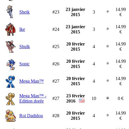
23 janvier
14.99
Sheik
#23
3
2015
€
23 janvier
14.99
Ike
#24
3
2015
€
20 février
14.99
Shulk
#25
4
2015
€
20 février
14.99
Sonic
#26
4
2015
€
20 février
14.99
Mega Man™
#27
4
2015
€
Mega Man™ -
23 février
#27
10
0 €
Edition dorée
2016
20 février
14.99
Roi Dadidou
#28
4
2015
€