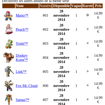
Découvrez les autres amiibo de la même série
Nom
Numéro
Disponible
Vague
Rareté
Prix
28
14.99
Mario™
#01
novembre
1
€
2014
28
14.99
Peach™
#02
novembre
1
€
2014
28
14.99
Yoshi™
#03
novembre
1
€
2014
28
Donkey
14.99
#04
novembre
1
Kong™
€
2014
28
14.99
Link™
#05
novembre
1
€
2014
28
14.99
Fox Mc Cloud
#06
novembre
1
€
2014
28
14.99
Samus™
#07
novembre
1
€
2014