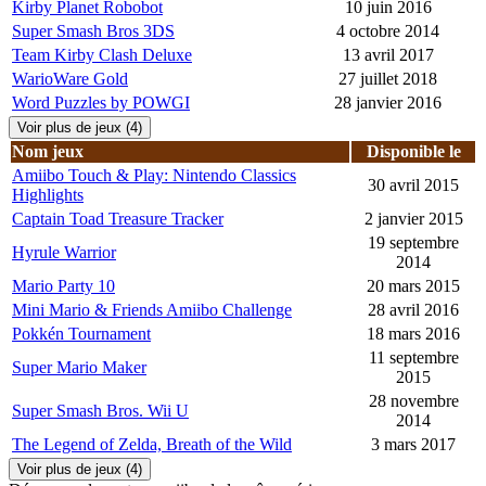
Kirby Planet Robobot
10 juin 2016
Super Smash Bros 3DS
4 octobre 2014
Team Kirby Clash Deluxe
13 avril 2017
WarioWare Gold
27 juillet 2018
Word Puzzles by POWGI
28 janvier 2016
Voir plus de jeux (4)
Nom jeux
Disponible le
Amiibo Touch & Play: Nintendo Classics
30 avril 2015
Highlights
Captain Toad Treasure Tracker
2 janvier 2015
19 septembre
Hyrule Warrior
2014
Mario Party 10
20 mars 2015
Mini Mario & Friends Amiibo Challenge
28 avril 2016
Pokkén Tournament
18 mars 2016
11 septembre
Super Mario Maker
2015
28 novembre
Super Smash Bros. Wii U
2014
The Legend of Zelda, Breath of the Wild
3 mars 2017
Voir plus de jeux (4)