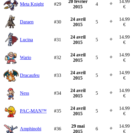
20 février
14.99
Meta Knight
#29
4
2015
€
24 avril
14.99
Daraen
#30
5
2015
€
24 avril
14.99
Lucina
#31
5
2015
€
24 avril
14.99
Wario
#32
5
2015
€
24 avril
14.99
Dracaufeu
#33
5
2015
€
24 avril
14.99
Ness
#34
5
2015
€
24 avril
14.99
PAC-MAN™
#35
5
2015
€
29 mai
14.99
Amphinobi
#36
6
2015
€