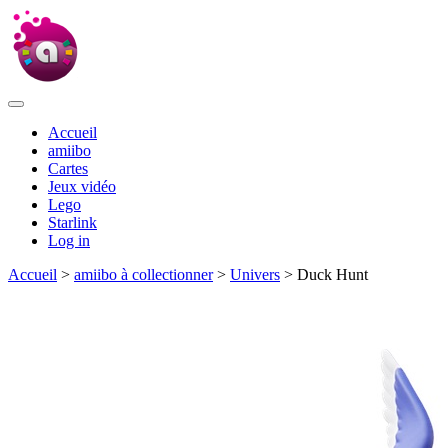
Accueil
amiibo
Cartes
Jeux vidéo
Lego
Starlink
Log in
Accueil
>
amiibo à collectionner
>
Univers
> Duck Hunt