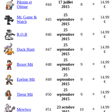
Pikmin et
17 juillet
14.99
#44
8
Olimar
2015
€
25
Mr. Game &
14.99
#45
septembre
9
Watch
€
2015
25
14.99
R.O.B
#46
septembre
9
€
2015
25
14.99
Duck Hunt
#47
septembre
9
€
2015
25
14.99
Boxer Mii
#48
septembre
9
€
2015
25
14.99
Epéiste Mii
#49
septembre
9
€
2015
25
14.99
Tireur Mii
#50
septembre
9
€
2015
23 octobre
14.99
Mewtwo
#51
10
2015
€