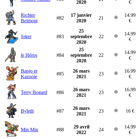
2020
€
Richter
17 janvier
14.99
#82
21
Belmont
2020
€
25
14.99
Joker
#83
septembre
22
€
2020
25
14.99
le Héros
#84
septembre
22
€
2020
Banjo et
26 mars
16.99
#85
23
Kazooie
2021
€
26 mars
16.99
Terry Bogard
#86
23
2021
€
26 mars
Byleth
#87
23
16 €
2021
29 avril
14.99
Min Min
#88
24
2022
€