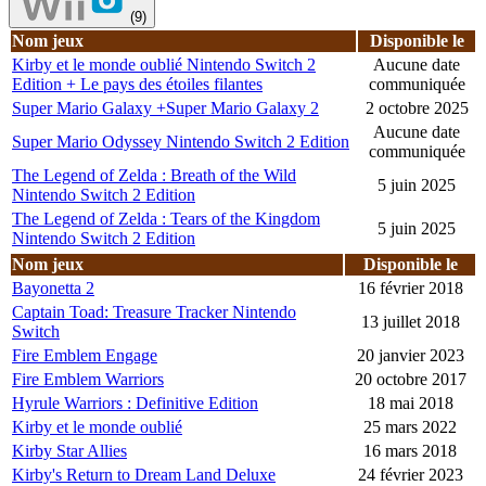
(9)
Nom jeux
Disponible le
Kirby et le monde oublié Nintendo Switch 2
Aucune date
Edition + Le pays des étoiles filantes
communiquée
Super Mario Galaxy +Super Mario Galaxy 2
2 octobre 2025
Aucune date
Super Mario Odyssey Nintendo Switch 2 Edition
communiquée
The Legend of Zelda : Breath of the Wild
5 juin 2025
Nintendo Switch 2 Edition
The Legend of Zelda : Tears of the Kingdom
5 juin 2025
Nintendo Switch 2 Edition
Nom jeux
Disponible le
Bayonetta 2
16 février 2018
Captain Toad: Treasure Tracker Nintendo
13 juillet 2018
Switch
Fire Emblem Engage
20 janvier 2023
Fire Emblem Warriors
20 octobre 2017
Hyrule Warriors : Definitive Edition
18 mai 2018
Kirby et le monde oublié
25 mars 2022
Kirby Star Allies
16 mars 2018
Kirby's Return to Dream Land Deluxe
24 février 2023