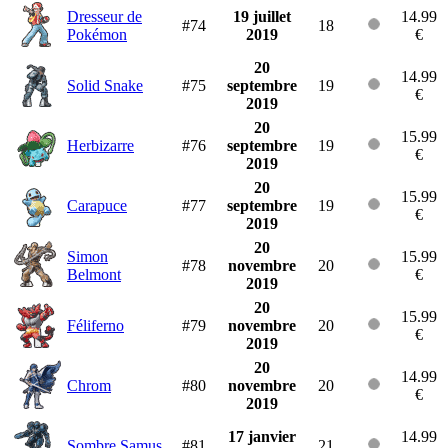
Dresseur de
19 juillet
14.99
#74
18
Pokémon
2019
€
20
14.99
Solid Snake
#75
septembre
19
€
2019
20
15.99
Herbizarre
#76
septembre
19
€
2019
20
15.99
Carapuce
#77
septembre
19
€
2019
20
Simon
15.99
#78
novembre
20
Belmont
€
2019
20
15.99
Féliferno
#79
novembre
20
€
2019
20
14.99
Chrom
#80
novembre
20
€
2019
17 janvier
14.99
Sombre Samus
#81
21