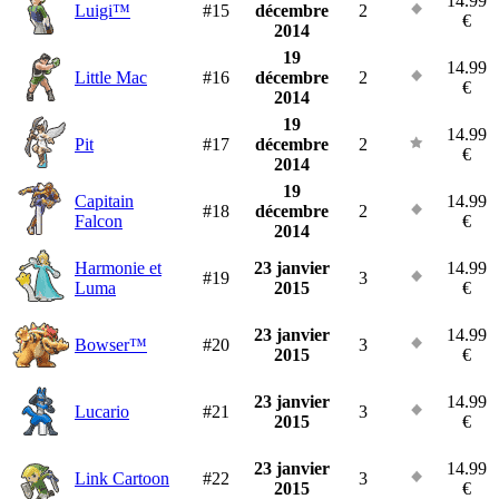
14.99
Luigi™
#15
décembre
2
€
2014
19
14.99
Little Mac
#16
décembre
2
€
2014
19
14.99
Pit
#17
décembre
2
€
2014
19
Capitain
14.99
#18
décembre
2
Falcon
€
2014
Harmonie et
23 janvier
14.99
#19
3
Luma
2015
€
23 janvier
14.99
Bowser™
#20
3
2015
€
23 janvier
14.99
Lucario
#21
3
2015
€
23 janvier
14.99
Link Cartoon
#22
3
2015
€