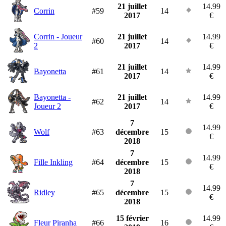
21 juillet
14.99
Corrin
#59
14
2017
€
Corrin - Joueur
21 juillet
14.99
#60
14
2
2017
€
21 juillet
14.99
Bayonetta
#61
14
2017
€
Bayonetta -
21 juillet
14.99
#62
14
Joueur 2
2017
€
7
14.99
Wolf
#63
décembre
15
€
2018
7
14.99
Fille Inkling
#64
décembre
15
€
2018
7
14.99
Ridley
#65
décembre
15
€
2018
15 février
14.99
Fleur Piranha
#66
16