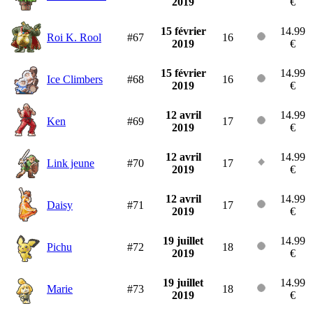
2019
€
15 février
14.99
Roi K. Rool
#67
16
2019
€
15 février
14.99
Ice Climbers
#68
16
2019
€
12 avril
14.99
Ken
#69
17
2019
€
12 avril
14.99
Link jeune
#70
17
2019
€
12 avril
14.99
Daisy
#71
17
2019
€
19 juillet
14.99
Pichu
#72
18
2019
€
19 juillet
14.99
Marie
#73
18
2019
€