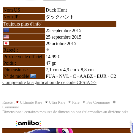
Nom US :
Duck Hunt
Nom JP :
ダックハント
Toujours plus d'info'
25 septembre 2015
25 septembre 2015
29 octobre 2015
Rareté :
Prix de vente officiel :
14.99 €
Poids :
47 gr.
Dimensions :
7,1 cm x 4,9 cm x 8,8 cm
N° de modèle
:
PUA - NVL - C -
AABZ
- EUR - C2
Comprendre la signification de ce code CPSIA >>
Rareté :
Ultimate Rare
Ultra Rare
Rare
Peu Commune
Commune
Dimensions : certaines mesures de dimension ont été arrondies au dizième près.