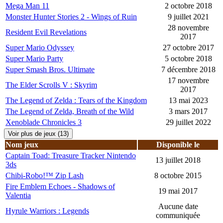
Mega Man 11
2 octobre 2018
Monster Hunter Stories 2 - Wings of Ruin
9 juillet 2021
28 novembre
Resident Evil Revelations
2017
Super Mario Odyssey
27 octobre 2017
Super Mario Party
5 octobre 2018
Super Smash Bros. Ultimate
7 décembre 2018
17 novembre
The Elder Scrolls V : Skyrim
2017
The Legend of Zelda : Tears of the Kingdom
13 mai 2023
The Legend of Zelda, Breath of the Wild
3 mars 2017
Xenoblade Chronicles 3
29 juillet 2022
Voir plus de jeux (13)
Nom jeux
Disponible le
Captain Toad: Treasure Tracker Nintendo
13 juillet 2018
3ds
Chibi-Robo!™ Zip Lash
8 octobre 2015
Fire Emblem Echoes - Shadows of
19 mai 2017
Valentia
Aucune date
Hyrule Warriors : Legends
communiquée