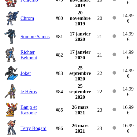
€
2019
20
14.99
Chrom
#80
novembre
20
€
2019
17 janvier
14.99
Sombre Samus
#81
21
2020
€
Richter
17 janvier
14.99
#82
21
Belmont
2020
€
25
14.99
Joker
#83
septembre
22
€
2020
25
14.99
le Héros
#84
septembre
22
€
2020
Banjo et
26 mars
16.99
#85
23
Kazooie
2021
€
26 mars
16.99
Terry Bogard
#86
23
2021
€