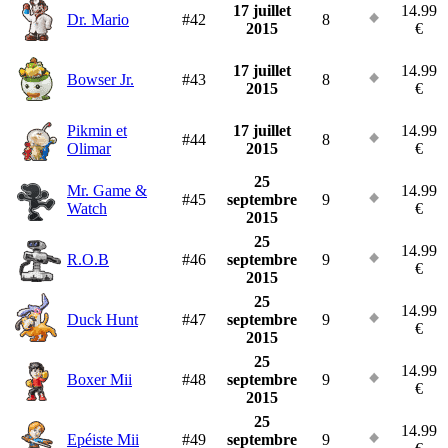
17 juillet
14.99
Dr. Mario
#42
8
2015
€
17 juillet
14.99
Bowser Jr.
#43
8
2015
€
Pikmin et
17 juillet
14.99
#44
8
Olimar
2015
€
25
Mr. Game &
14.99
#45
septembre
9
Watch
€
2015
25
14.99
R.O.B
#46
septembre
9
€
2015
25
14.99
Duck Hunt
#47
septembre
9
€
2015
25
14.99
Boxer Mii
#48
septembre
9
€
2015
25
14.99
Epéiste Mii
#49
septembre
9