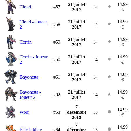
21 juillet
14.99
Cloud
#57
14
2017
€
Cloud - Joueur
21 juillet
14.99
#58
14
2
2017
€
21 juillet
14.99
Corrin
#59
14
2017
€
Corrin - Joueur
21 juillet
14.99
#60
14
2
2017
€
21 juillet
14.99
Bayonetta
#61
14
2017
€
Bayonetta -
21 juillet
14.99
#62
14
Joueur 2
2017
€
7
14.99
Wolf
#63
décembre
15
€
2018
7
14.99
Fille Inkling
#64
décembre
15