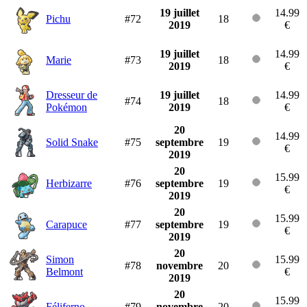
19 juillet
14.99
Pichu
#72
18
2019
€
19 juillet
14.99
Marie
#73
18
2019
€
Dresseur de
19 juillet
14.99
#74
18
Pokémon
2019
€
20
14.99
Solid Snake
#75
septembre
19
€
2019
20
15.99
Herbizarre
#76
septembre
19
€
2019
20
15.99
Carapuce
#77
septembre
19
€
2019
20
Simon
15.99
#78
novembre
20
Belmont
€
2019
20
15.99
Féliferno
#79
novembre
20