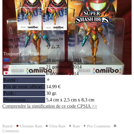
Nom US :
Samus™
Nom JP :
サムス
Toujours plus d'info'
28 novembre 2014
21 novembre 2014
6 décembre 2014
Rareté :
Prix de vente officiel :
14.99 €
Poids :
30 gr.
Dimensions :
5,4 cm x 2,5 cm x 8,3 cm
Comprendre la signification de ce code CPSIA >>
Rareté :
Ultimate Rare
Ultra Rare
Rare
Peu Commune
Commune