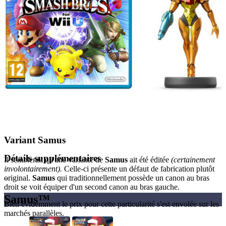
Variant Samus
Détails supplémentaires
Il semblerait qu'une variante de
Samus
ait été éditée
(certainement
involontairement).
Celle-ci présente un défaut de fabrication plutôt
–
original.
Samus
qui traditionnellement possède un canon au bras
droit se voit équiper d'un second canon au bras gauche.
Samus™
Bien évidemment le prix pour cette particularité s'est envolée sur les
marchés parallèles.