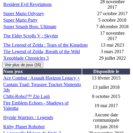
28 novembre
Resident Evil Revelations
2017
Super Mario Odyssey
27 octobre 2017
Super Mario Party
5 octobre 2018
Super Smash Bros. Ultimate
7 décembre 2018
17 novembre
The Elder Scrolls V : Skyrim
2017
The Legend of Zelda : Tears of the Kingdom
13 mai 2023
The Legend of Zelda, Breath of the Wild
3 mars 2017
Xenoblade Chronicles 3
29 juillet 2022
Voir plus de jeux (16)
Nom jeux
Disponible le
Ace Combat : Assault Horizon Legacy +
13 février 2015
Captain Toad: Treasure Tracker Nintendo
13 juillet 2018
3ds
Chibi-Robo!™ Zip Lash
8 octobre 2015
Fire Emblem Echoes - Shadows of
19 mai 2017
Valentia
Aucune date
Hyrule Warriors : Legends
communiquée
Kirby Planet Robobot
10 juin 2016