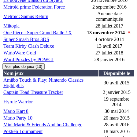
La nouvelle Maison du Style 2
20 novembre 2016
Metroid prime Federation Force
2 septembre 2016
Aucune date
Metroid: Samus Return
communiquée
Miitopia
28 juillet 2017
One Piece : Super Grand Battle ! X
13 novembre 2014
Super Smash Bros 3DS
4 octobre 2014
Team Kirby Clash Deluxe
13 avril 2017
WarioWare Gold
27 juillet 2018
Word Puzzles by POWGI
28 janvier 2016
Voir plus de jeux (10)
Nom jeux
Disponible le
Amiibo Touch & Play: Nintendo Classics
30 avril 2015
Highlights
Captain Toad Treasure Tracker
2 janvier 2015
19 septembre
Hyrule Warrior
2014
Mario Kart 8
30 mai 2014
Mario Party 10
20 mars 2015
Mini Mario & Friends Amiibo Challenge
28 avril 2016
Pokkén Tournament
18 mars 2016