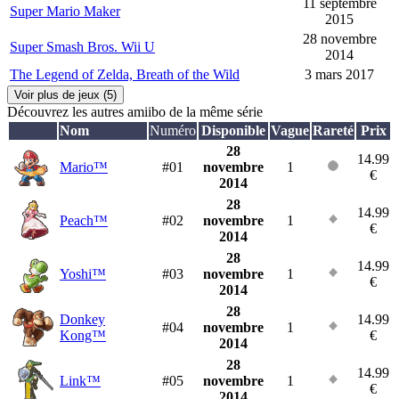
11 septembre
Super Mario Maker
2015
28 novembre
Super Smash Bros. Wii U
2014
The Legend of Zelda, Breath of the Wild
3 mars 2017
Voir plus de jeux (5)
Découvrez les autres amiibo de la même série
Nom
Numéro
Disponible
Vague
Rareté
Prix
28
14.99
Mario™
#01
novembre
1
€
2014
28
14.99
Peach™
#02
novembre
1
€
2014
28
14.99
Yoshi™
#03
novembre
1
€
2014
28
Donkey
14.99
#04
novembre
1
Kong™
€
2014
28
14.99
Link™
#05
novembre
1
€
2014