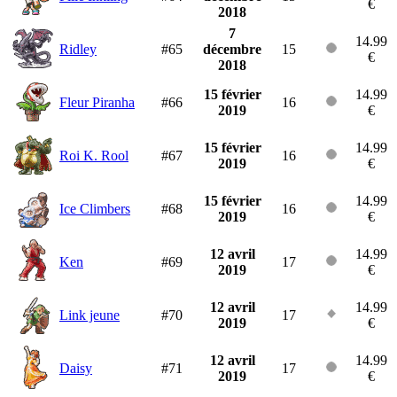
€
2018
7
14.99
Ridley
#65
décembre
15
€
2018
15 février
14.99
Fleur Piranha
#66
16
2019
€
15 février
14.99
Roi K. Rool
#67
16
2019
€
15 février
14.99
Ice Climbers
#68
16
2019
€
12 avril
14.99
Ken
#69
17
2019
€
12 avril
14.99
Link jeune
#70
17
2019
€
12 avril
14.99
Daisy
#71
17
2019
€