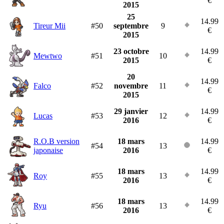
€
2015
25
14.99
Tireur Mii
#50
septembre
9
€
2015
23 octobre
14.99
Mewtwo
#51
10
2015
€
20
14.99
Falco
#52
novembre
11
€
2015
29 janvier
14.99
Lucas
#53
12
2016
€
R.O.B version
18 mars
14.99
#54
13
japonaise
2016
€
18 mars
14.99
Roy
#55
13
2016
€
18 mars
14.99
Ryu
#56
13
2016
€