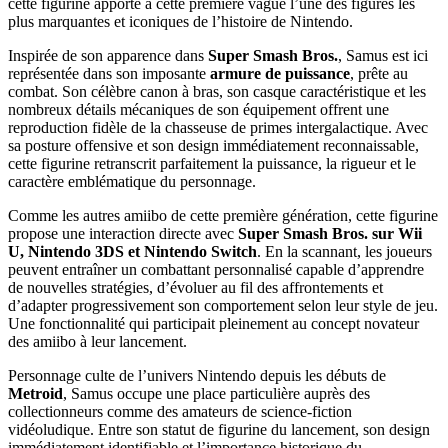
cette figurine apporte à cette première vague l’une des figures les
plus marquantes et iconiques de l’histoire de Nintendo.
Inspirée de son apparence dans
Super Smash Bros.
, Samus est ici
représentée dans son imposante
armure de puissance
, prête au
combat. Son célèbre canon à bras, son casque caractéristique et les
nombreux détails mécaniques de son équipement offrent une
reproduction fidèle de la chasseuse de primes intergalactique. Avec
sa posture offensive et son design immédiatement reconnaissable,
cette figurine retranscrit parfaitement la puissance, la rigueur et le
caractère emblématique du personnage.
Comme les autres amiibo de cette première génération, cette figurine
propose une interaction directe avec
Super Smash Bros. sur Wii
U, Nintendo 3DS et Nintendo Switch
. En la scannant, les joueurs
peuvent entraîner un combattant personnalisé capable d’apprendre
de nouvelles stratégies, d’évoluer au fil des affrontements et
d’adapter progressivement son comportement selon leur style de jeu.
Une fonctionnalité qui participait pleinement au concept novateur
des amiibo à leur lancement.
Personnage culte de l’univers Nintendo depuis les débuts de
Metroid
, Samus occupe une place particulière auprès des
collectionneurs comme des amateurs de science-fiction
vidéoludique. Entre son statut de figurine du lancement, son design
immédiatement identifiable et l’importance historique du