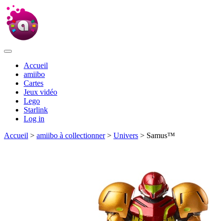
Accueil
amiibo
Cartes
Jeux vidéo
Lego
Starlink
Log in
Accueil
>
amiibo à collectionner
>
Univers
> Samus™