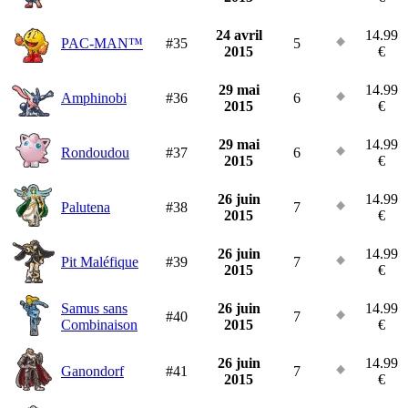
24 avril
14.99
PAC-MAN™
#35
5
2015
€
29 mai
14.99
Amphinobi
#36
6
2015
€
29 mai
14.99
Rondoudou
#37
6
2015
€
26 juin
14.99
Palutena
#38
7
2015
€
26 juin
14.99
Pit Maléfique
#39
7
2015
€
Samus sans
26 juin
14.99
#40
7
Combinaison
2015
€
26 juin
14.99
Ganondorf
#41
7
2015
€