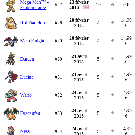
Mega Man™ -
23 février
#27
10
0 €
Edition dorée
2016
20 février
14.99
Roi Dadidou
#28
4
2015
€
20 février
14.99
Meta Knight
#29
4
2015
€
24 avril
14.99
Daraen
#30
5
2015
€
24 avril
14.99
Lucina
#31
5
2015
€
24 avril
14.99
Wario
#32
5
2015
€
24 avril
14.99
Dracaufeu
#33
5
2015
€
24 avril
14.99
Ness
#34
5
2015
€