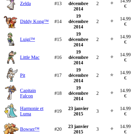
14.99
Zelda
#13
décembre
2
€
2014
19
14.99
Diddy Kong™
#14
décembre
2
€
2014
19
14.99
Luigi™
#15
décembre
2
€
2014
19
14.99
Little Mac
#16
décembre
2
€
2014
19
14.99
Pit
#17
décembre
2
€
2014
19
Capitain
14.99
#18
décembre
2
Falcon
€
2014
Harmonie et
23 janvier
14.99
#19
3
Luma
2015
€
23 janvier
14.99
Bowser™
#20
3
2015
€