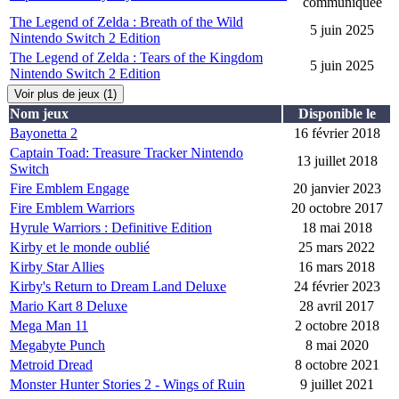
communiquée
The Legend of Zelda : Breath of the Wild
5 juin 2025
Nintendo Switch 2 Edition
The Legend of Zelda : Tears of the Kingdom
5 juin 2025
Nintendo Switch 2 Edition
Voir plus de jeux (1)
Nom jeux
Disponible le
Bayonetta 2
16 février 2018
Captain Toad: Treasure Tracker Nintendo
13 juillet 2018
Switch
Fire Emblem Engage
20 janvier 2023
Fire Emblem Warriors
20 octobre 2017
Hyrule Warriors : Definitive Edition
18 mai 2018
Kirby et le monde oublié
25 mars 2022
Kirby Star Allies
16 mars 2018
Kirby's Return to Dream Land Deluxe
24 février 2023
Mario Kart 8 Deluxe
28 avril 2017
Mega Man 11
2 octobre 2018
Megabyte Punch
8 mai 2020
Metroid Dread
8 octobre 2021
Monster Hunter Stories 2 - Wings of Ruin
9 juillet 2021